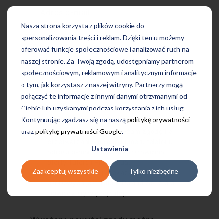
Adres e-mail
Nasza strona korzysta z plików cookie do
spersonalizowania treści i reklam. Dzięki temu możemy
oferować funkcje społecznościowe i analizować ruch na
naszej stronie. Za Twoją zgodą, udostępniamy partnerom
społecznościowym, reklamowym i analitycznym informacje
o tym, jak korzystasz z naszej witryny. Partnerzy mogą
połączyć te informacje z innymi danymi otrzymanymi od
Ciebie lub uzyskanymi podczas korzystania z ich usług.
Kontynuując zgadzasz się na naszą
politykę prywatności
oraz
politykę prywatności Google
.
Przechodząc dalej, wyrażam zgodę na
przetwarzanie mojego numeru telefonu i
Ustawienia
adresu e-mail w celu przedstawienia
oferty Tutore i Profilingua.
Zaakceptuj wszystkie
Tylko niezbędne
Administratorem przekazanych danych
osobowych jest Tutore Poland Sp. z o.o.
Dowiedz się więcej
tutaj
.