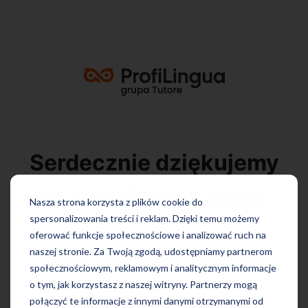
Serdecznie dziękujemy
za wypełnienie testu.
Nasza strona korzysta z plików cookie do
spersonalizowania treści i reklam. Dzięki temu możemy
oferować funkcje społecznościowe i analizować ruch na
naszej stronie. Za Twoją zgodą, udostępniamy partnerom
Wynik testu prześlemy drogą
społecznościowym, reklamowym i analitycznym informacje
mailową. Poczekaj na telefon
o tym, jak korzystasz z naszej witryny. Partnerzy mogą
połączyć te informacje z innymi danymi otrzymanymi od
konsultanta, który wysłucha