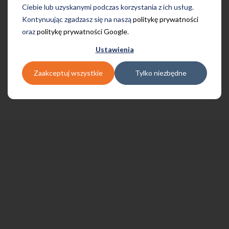
Ciebie lub uzyskanymi podczas korzystania z ich usług.
Twoich oczekiwań oraz pomoże
Kontynuując zgadzasz się na naszą
politykę prywatności
oraz
politykę prywatności Google
.
Ci dobrać właściwą grupę.
Ustawienia
Zaakceptuj wszystkie
Tylko niezbędne