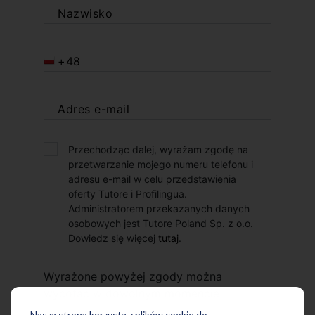
Nazwisko
+48
Adres e-mail
Przechodząc dalej, wyrażam zgodę na
przetwarzanie mojego numeru telefonu i
adresu e-mail w celu przedstawienia
oferty Tutore i Profilingua.
Administratorem przekazanych danych
osobowych jest Tutore Poland Sp. z o.o.
Dowiedz się więcej
tutaj
.
Wyrażone powyżej zgody można
wycofać w dowolnym momencie.
Nasza strona korzysta z plików cookie do