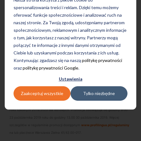
spersonalizowania treści i reklam. Dzięki temu możemy
oferować funkcje społecznościowe i analizować ruch na
Wyślij
naszej stronie. Za Twoją zgodą, udostępniamy partnerom
społecznościowym, reklamowym i analitycznym informacje
o tym, jak korzystasz z naszej witryny. Partnerzy mogą
połączyć te informacje z innymi danymi otrzymanymi od
Ciebie lub uzyskanymi podczas korzystania z ich usług.
Kontynuując zgadzasz się na naszą
politykę prywatności
*Regulamin promocji
oraz
politykę prywatności Google
.
Ustawienia
Promocja dotyczy przyznania drugiego grupowego kursu 20 godzin nauki języka
angielskiego albo niemieckiego dla dorosłych – poziom podstawowy w związku z
Zaakceptuj wszystkie
Tylko niezbędne
zawarciem rocznego grupowego kursu dla dorosłych oraz 15% rabatu
dotyczącego zakupu rocznego grupowego kursu językowego realizowanego w
roku szkolnym 2019/2020 dla dorosłych. Promocja obowiązuje od godziny 9:00
23 października 2019 roku do godziny 13.00 30 października 2019. Więcej
szczegółów w regulaminie promocji dostępnym
www.profilingua.pl/regulaminy
na lub placówce Warszawa Zielna 41/43 00-017.