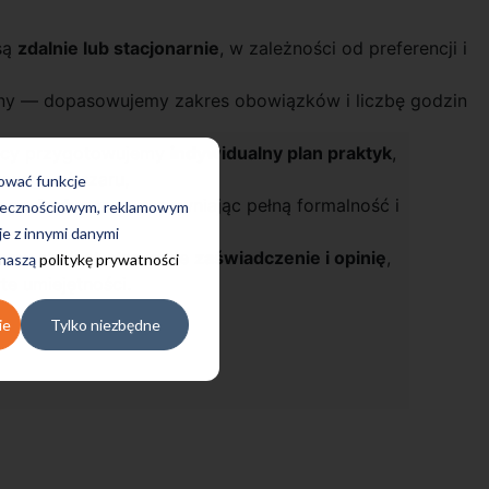
są
zdalnie lub stacjonarnie
, w zależności od preferencji i
zny — dopasowujemy zakres obowiązków i liczbę godzin
acy przygotowujemy
indywidualny plan praktyk
,
anego obszaru,
rować funkcje
 praktykantem
, zapewniając pełną formalność i
połecznościowym, reklamowym
je z innymi danymi
ramu student otrzymuje
zaświadczenie i opinię
,
 naszą
politykę prywatności
e umiejętności.
ie
Tylko niezbędne