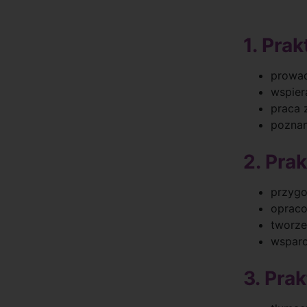
1. Pra
prowad
wspier
praca 
poznan
2. Pra
przygo
opraco
tworze
wsparc
3. Pra