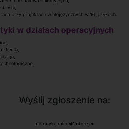
zenie materiałów edukacyjnych,
 treści,
raca przy projektach wielojęzycznych w 16 językach.
ktyki w działach operacyjnych
ing,
 klienta,
tracja,
 technologiczne,
Wyślij zgłoszenie na:
metodykaonline@tutore.eu