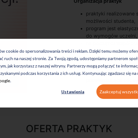
Organizacja praktyk
praktyki realizowane 
możliwości studenta,
program jest elastyc
do wymogów uczelni,
na początku współpr
dostosowany do wybr
ków cookie do spersonalizowania treści i reklam. Dzięki temu możemy ofe
podpisujemy
umowę z
ać ruch na naszej stronie. Za Twoją zgodą, udostępniamy partnerom s
transparentność,
tym, jak korzystasz z naszej witryny. Partnerzy mogą połączyć te informac
po zakończeniu prog
zyskanymi podczas korzystania z ich usług. Kontynuując zgadzasz się na
potwierdzające zdobyt
Google
.
Ustawienia
Zaakceptuj wszystk
OFERTA PRAKTYK