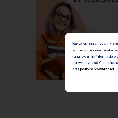
Nasza strona korzysta z pli
społecznościowe i analizow
i analitycznym informacje o 
otrzymanymi od Ciebie lub u
oraz
politykę prywatności 