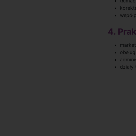
tłumac
korekta
współp
4. Pra
market
obsługa
adminis
działy