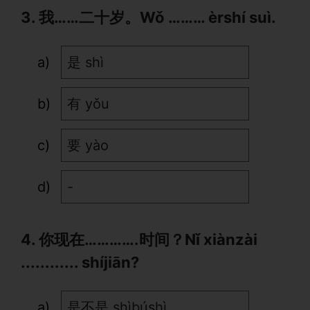
3. 我……二十岁。Wǒ ……… èrshí suì.
是 shì
有 yǒu
要 yào
-
4. 你现在………….时间？Nǐ xiànzài
............ shíjiān?
是不是 shìbúshì