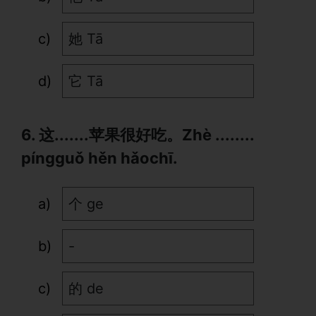
她 Tā
它 Tā
6. 这.......苹果很好吃。Zhè ........
píngguǒ hěn hǎochī.
个 ge
-
的 de