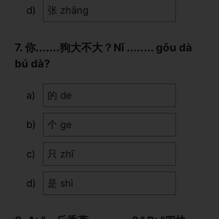
张 zhāng
7. 你.......狗大不大？Nǐ ........ gǒu dà
bú dà?
的 de
个 ge
只 zhī
是 shì