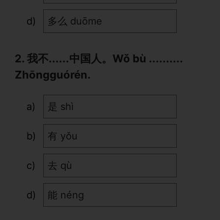
多么 duōme
2. 我不......中国人。Wǒ bù ..........
Zhōngguórén.
是 shì
有 yǒu
去 qù
能 néng