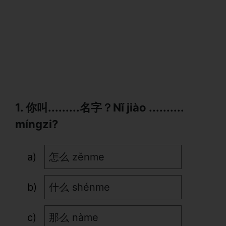
1. 你叫.........名字？Nǐ jiào ..........
míngzi?
怎么 zěnme
什么 shénme
那么 nàme