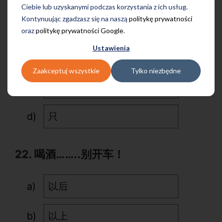
Ciebie lub uzyskanymi podczas korzystania z ich usług.
Kontynuując zgadzasz się na naszą
politykę prywatności
没
oraz
politykę prywatności Google
.
Ustawienia
都
Zaakceptuj wszystkie
Tylko niezbędne
不
只
22. 喝酒……..别开车！
以后
以上