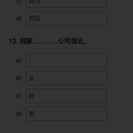
因为
所以
12. 我家............公司很近。
-
从
对
离