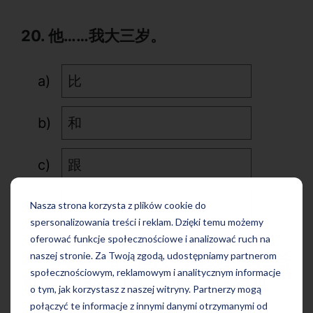
20. 他……我大三岁。
比
和
跟
也
Nasza strona korzysta z plików cookie do
spersonalizowania treści i reklam. Dzięki temu możemy
oferować funkcje społecznościowe i analizować ruch na
naszej stronie. Za Twoją zgodą, udostępniamy partnerom
21. 我家…….有三口人：我妈妈、我爸爸
społecznościowym, reklamowym i analitycznym informacje
和我。我没有哥哥、弟弟，也没有姐
o tym, jak korzystasz z naszej witryny. Partnerzy mogą
妹。
połączyć te informacje z innymi danymi otrzymanymi od