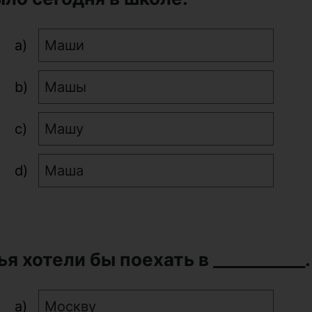
Маши
Машы
Машу
Маша
ья хотели бы поехать в ___________
Москву