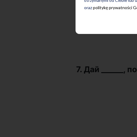
otrzymanymi od Ciebie lub u
oraz
politykę prywatności 
7. Дай ______, 