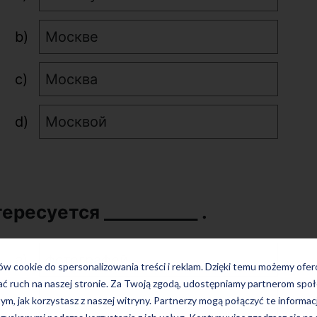
Москве
Москва
Москвой
ересуется ___________ .
фотографей
ków cookie do spersonalizowania treści i reklam. Dzięki temu możemy ofe
ać ruch na naszej stronie. Za Twoją zgodą, udostępniamy partnerom s
фотографию
tym, jak korzystasz z naszej witryny. Partnerzy mogą połączyć te informac