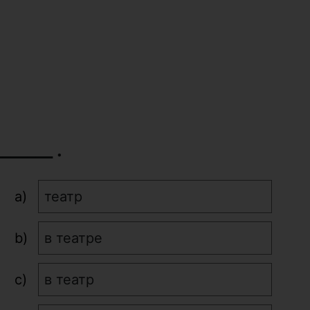
______ .
театр
в театре
в театр