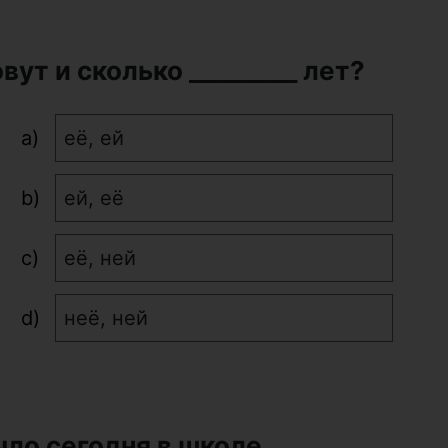
зовут и сколько _________ лет?
её, ей
ей, её
её, ней
неё, ней
было сегодня в школе.