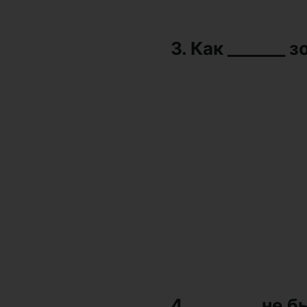
3. Как _______ 
4. ________ не 