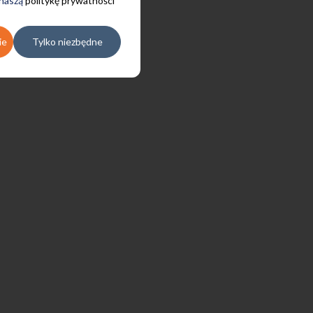
 naszą
politykę prywatności
ie
Tylko niezbędne