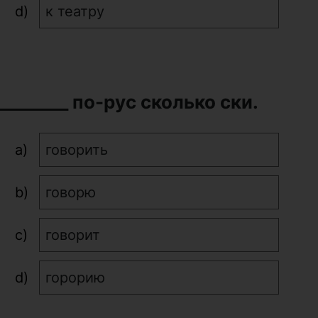
к театру
 ________ по-рус сколько ски.
говорить
говорю
говорит
горорию