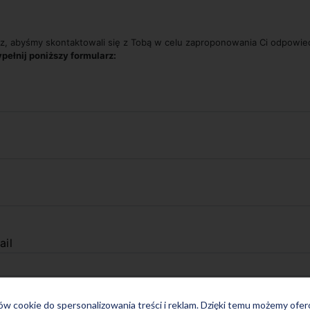
z, abyśmy skontaktowali się z Tobą w celu zaproponowania Ci odpowi
pełnij poniższy formularz:
ail
ków cookie do spersonalizowania treści i reklam. Dzięki temu możemy ofe