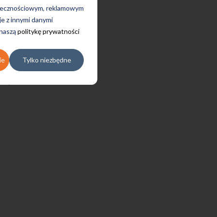
połecznościowym, reklamowym
je z innymi danymi
 naszą
politykę prywatności
ie
Tylko niezbędne
i adresu e-
azanych