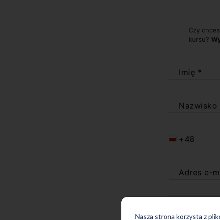
Czy chces
kursu?
Wy
Imię *
Nazwisko
+48
Adres e-m
Nasza strona korzysta z pli