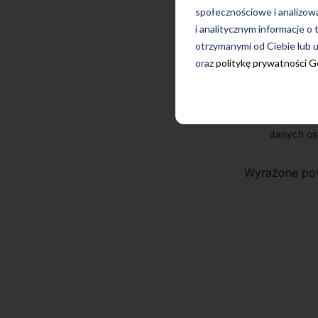
społecznościowe i analizow
i analitycznym informacje o 
otrzymanymi od Ciebie lub u
oraz
politykę prywatności 
Przechodz
mail w cel
danych os
Wyrażone po