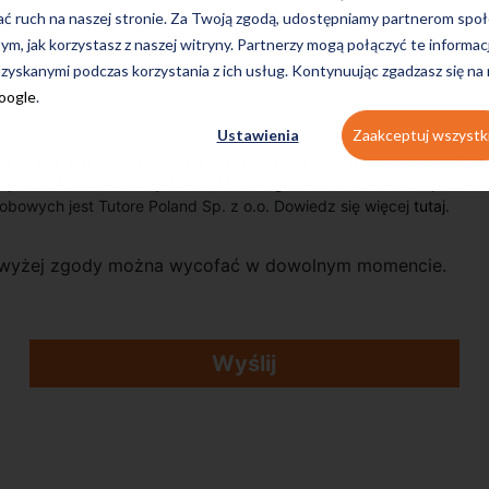
ać ruch na naszej stronie. Za Twoją zgodą, udostępniamy partnerom s
tym, jak korzystasz z naszej witryny. Partnerzy mogą połączyć te informac
zyskanymi podczas korzystania z ich usług. Kontynuując zgadzasz się na
Google
.
Ustawienia
Zaakceptuj wszystk
ąc dalej, wyrażam zgodę na przetwarzanie mojego numeru telefonu 
u przedstawienia oferty Tutore i Profilingua. Administratorem przek
obowych jest Tutore Poland Sp. z o.o. Dowiedz się więcej
tutaj
.
wyżej zgody można wycofać w dowolnym momencie.
Wyślij