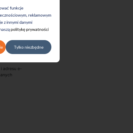
rować funkcje
połecznościowym, reklamowym
je z innymi danymi
 naszą
politykę prywatności
ie
Tylko niezbędne
i adresu e-
azanych