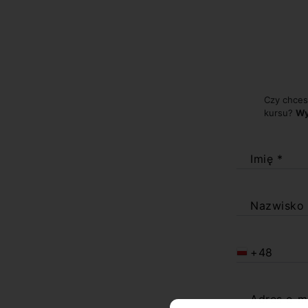
Czy chces
kursu?
Wy
Imię *
Nazwisko
+48
Adres e-m