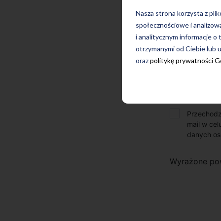
Nasza strona korzysta z pli
społecznościowe i analizow
i analitycznym informacje o 
otrzymanymi od Ciebie lub u
oraz
politykę prywatności 
Przechodz
mail w cel
danych os
Wyrażone po