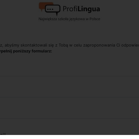
z, abyśmy skontaktowali się z Tobą w celu zaproponowania Ci odpowi
pełnij poniższy formularz:
ail