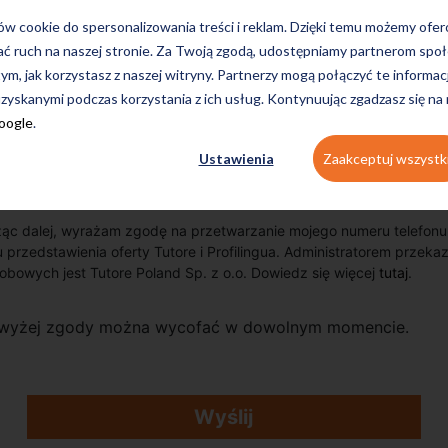
ków cookie do spersonalizowania treści i reklam. Dzięki temu możemy ofe
ać ruch na naszej stronie. Za Twoją zgodą, udostępniamy partnerom s
tym, jak korzystasz z naszej witryny. Partnerzy mogą połączyć te informac
zyskanymi podczas korzystania z ich usług. Kontynuując zgadzasz się na
Google
.
Ustawienia
Zaakceptuj wszystk
ąc dalej, wyrażam zgodę na przetwarzanie mojego numeru telefonu 
u przedstawienia oferty Tutore i Profilingua. Administratorem przek
obowych jest Tutore Poland Sp. z o.o. Dowiedz się więcej
tutaj
.
wyżej zgody można wycofać w dowolnym momencie.
Wyślij