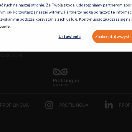
ozszerzony
Portugalski dla
młodzieży
ać ruch na naszej stronie. Za Twoją zgodą, udostępniamy partnerom s
ęzyk polski
młodzieży
Czeski dla mł
tym, jak korzystasz z naszej witryny. Partnerzy mogą połączyć te informac
odstawowy
Duński dla
Polski dla mło
zyskanymi podczas korzystania z ich usług. Kontynuując zgadzasz się na
ęzyk polski
młodzieży
Google
.
ozszerzony
atematyka
Ustawienia
Zaakceptuj wszystk
odstawowa
atematyka
ozszerzona
PROFILINGUA
PROFILINGUA
PROFI