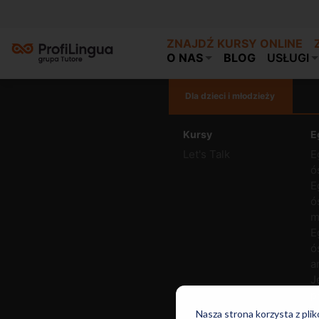
ZNAJDŹ KURSY ONLINE
O NAS
BLOG
USŁUGI
Dla dzieci i młodzieży
Kursy
E
Let's Talk
E
ó
E
ó
m
E
ó
a
J
p
J
Nasza strona korzysta z pli