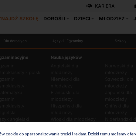
KARIERA
ZNAJDŹ SZKOŁĘ
DOROŚLI
DZIECI
MŁODZIEŻ
Dla dorosłych
Języki i Egzaminy
Szkoły
gzaminacyjne
Nauka języków
gzamin
Angielski dla
Norweski dla
smoklasisty - polski
młodzieży
młodzieży
gzamin
Niemiecki dla
Szwedzki dla
smoklasisty -
młodzieży
młodzieży
atematyka
Francuski dla
Japoński dla
gzamin
młodzieży
młodzieży
smoklasisty -
Hiszpański dla
Chiński dla
ngielski
młodzieży
młodzieży
ęzyk angielski
Włoski dla młodzieży
Niderlandzki d
odstawowy
Rosyjski dla
młodzieży
ęzyk angielski
młodzieży
Ukraiński dla
ków cookie do spersonalizowania treści i reklam. Dzięki temu możemy ofe