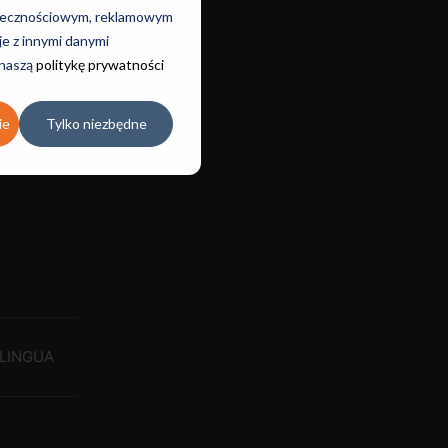
dzieci
połecznościowym, reklamowym
odzieży
je z innymi danymi
dzieży
 naszą
politykę prywatności
ie
Tylko niezbędne
LINGUA