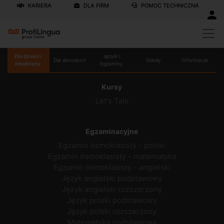
KARIERA
DLA FIRM
POMOC TECHNICZNA
Dla dzieci i
Języki i
Dla dorosłych
Szkoły
Informacje
młodzieży
Egzaminy
Kursy
Let's Talk
Egzaminacyjne
Egzamin ósmoklasisty - polski
Egzamin ósmoklasisty - matematyka
Egzamin ósmoklasisty - angielski
Język angielski podstawowy
Język angielski rozszerzony
Język polski podstawowy
Język polski rozszerzony
Matematyka podstawowa