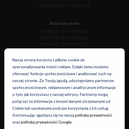
Matematyka rozszerzona
Nauka języków
Angielski dla młodzieży
Niemiecki dla młodzieży
Francuski dla młodzieży
Hiszpański dla młodzieży
Włoski dla młodzieży
Nasza strona korzysta z plików cookie do
Rosyjski dla młodzieży
spersonalizowania treści i reklam. Dzięki temu możemy
Portugalski dla młodzieży
oferować funkcje społecznościowe i analizować ruch na
Duński dla młodzieży
naszej stronie. Za Twoją zgodą, udostępniamy partnerom
społecznościowym, reklamowym i analitycznym informacje
o tym, jak korzystasz z naszej witryny. Partnerzy mogą
Norweski dla młodzieży
połączyć te informacje z innymi danymi otrzymanymi od
Szwedzki dla młodzieży
Ciebie lub uzyskanymi podczas korzystania z ich usług.
Japoński dla młodzieży
Kontynuując zgadzasz się na naszą
politykę prywatności
Chiński dla młodzieży
oraz
politykę prywatności Google
.
Niderlandzki dla młodzieży