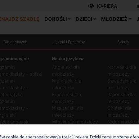
KARIERA
ZNAJDŹ SZKOŁĘ
DOROŚLI
DZIECI
MŁODZIEŻ
Dla dorosłych
Języki i Egzaminy
Szkoły
gzaminacyjne
Nauka języków
gzamin
Angielski dla
Norweski dla
smoklasisty - polski
młodzieży
młodzieży
gzamin
Niemiecki dla
Szwedzki dla
smoklasisty -
młodzieży
młodzieży
atematyka
Francuski dla
Japoński dla
gzamin
młodzieży
młodzieży
smoklasisty -
Hiszpański dla
Chiński dla
ngielski
młodzieży
młodzieży
ęzyk angielski
Włoski dla młodzieży
Niderlandzki d
odstawowy
Rosyjski dla
młodzieży
ęzyk angielski
młodzieży
Ukraiński dla
ków cookie do spersonalizowania treści i reklam. Dzięki temu możemy ofe