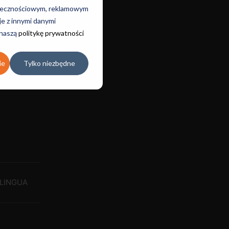
dzieci
połecznościowym, reklamowym
odzieży
je z innymi danymi
dzieży
 naszą
politykę prywatności
ie
Tylko niezbędne
LINGUA