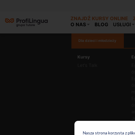
ZNAJDŹ KURSY ONLINE
O NAS
BLOG
USŁUGI
Dla dzieci i młodzieży
Kursy
E
Let's Talk
E
ó
E
ó
m
E
ó
a
J
p
J
Nasza strona korzysta z pli