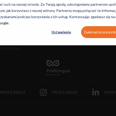
ozszerzony
Portugalski dla
młodzieży
ać ruch na naszej stronie. Za Twoją zgodą, udostępniamy partnerom s
ęzyk polski
młodzieży
Czeski dla mł
tym, jak korzystasz z naszej witryny. Partnerzy mogą połączyć te informac
odstawowy
Duński dla
Polski dla mło
zyskanymi podczas korzystania z ich usług. Kontynuując zgadzasz się na
ęzyk polski
młodzieży
Google
.
ozszerzony
atematyka
Ustawienia
Zaakceptuj wszystk
odstawowa
atematyka
ozszerzona
PROFILINGUA
PROFILINGUA
PROFI