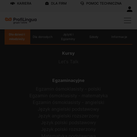
KARIERA
DLA FIRM
POMOC TECHNICZNA
Dla dzieci i
Języki i
Dla dorosłych
Szkoły
Informacje
młodzieży
Egzaminy
Kursy
Let's Talk
Egzaminacyjne
Egzamin ósmoklasisty - polski
Egzamin ósmoklasisty - matematyka
Egzamin ósmoklasisty - angielski
Język angielski podstawowy
Język angielski rozszerzony
Język polski podstawowy
Język polski rozszerzony
Matematyka podstawowa