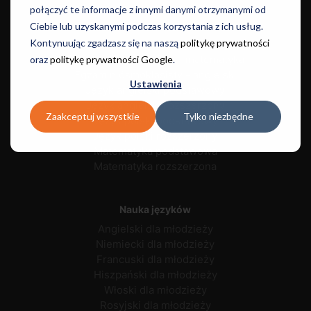
połączyć te informacje z innymi danymi otrzymanymi od
Egzaminacyjne
Ciebie lub uzyskanymi podczas korzystania z ich usług.
Kontynuując zgadzasz się na naszą
politykę prywatności
Egzamin ósmoklasisty - polski
Egzamin ósmoklasisty - matematyka
oraz
politykę prywatności Google
.
Egzamin ósmoklasisty - angielski
Ustawienia
Język angielski podstawowy
Język angielski rozszerzony
Zaakceptuj wszystkie
Tylko niezbędne
Język polski podstawowy
Język polski rozszerzony
Matematyka podstawowa
Matematyka rozszerzona
Nauka języków
Angielski dla młodzieży
Niemiecki dla młodzieży
Francuski dla młodzieży
Hiszpański dla młodzieży
Włoski dla młodzieży
Rosyjski dla młodzieży