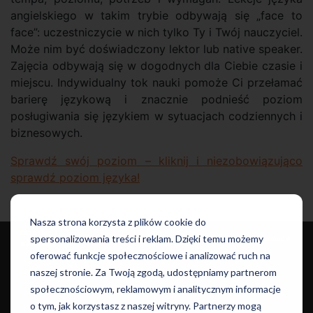
angielskiego w takim trybie odbywają się „face to
face”: uczestniczycie w nich tylko Ty i Twój nauczyciel.
Może nim być doświadczony lektor lub native speaker.
Zajęcia odbywają się w dogodnych dla Ciebie czasie i
miejscu. Indywidualny tok nauki pomoże Ci przełamać
barierę językową i znacznie podnieść poziom
posługiwania się językiem w sytuacjach codziennych i
biznesowych.
Sprawdź swój poziom – kliknij i niezobowiązująco
sprawdź poziom języka!
Nasza strona korzysta z plików cookie do
Dla dzieci i
Języki i
spersonalizowania treści i reklam. Dzięki temu możemy
Dla dorosłych
Szkoły
Informacje
młodzieży
Egzaminy
oferować funkcje społecznościowe i analizować ruch na
naszej stronie. Za Twoją zgodą, udostępniamy partnerom
Kursy
społecznościowym, reklamowym i analitycznym informacje
Let's Talk
o tym, jak korzystasz z naszej witryny. Partnerzy mogą