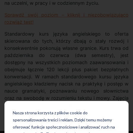
na uczelni, w pracy i w codziennym życiu.
Sprawdź swój poziom – kliknij i niezobowiązująco
rozwiąż test!
Standardowy kurs języka angielskiego to oferta
skierowana do tych, którzy dbają o stały rozwój i
konsekwentnie pokonują własne granice. Kurs trwa od
października do czerwca (dwa semestry), jest
dostępny na wszystkich poziomach zaawansowania i
obejmuje łącznie 120 lekcji plus pakiet bezpłatnych
konwersacji. W ramach standardowego kursu języka
angielskiego kładziemy nacisk na praktykę i postęp w
nauce gramatyki, poznawaniu nowego słownictwa
oraz na swobodę w rozumieniu tekstu i mowy. Zajęcia
odbywają się pod okiem wykwalifikowanych i
doświadczonych lektorów oraz native speakerów.
Nasza strona korzysta z plików cookie do
spersonalizowania treści i reklam. Dzięki temu możemy
oferować funkcje społecznościowe i analizować ruch na