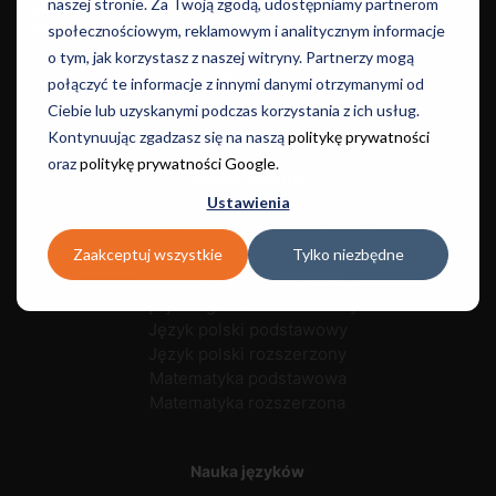
naszej stronie. Za Twoją zgodą, udostępniamy partnerom
Dla dzieci i
Języki i
Dla dorosłych
Szkoły
Informacje
młodzieży
Egzaminy
społecznościowym, reklamowym i analitycznym informacje
o tym, jak korzystasz z naszej witryny. Partnerzy mogą
Kursy
połączyć te informacje z innymi danymi otrzymanymi od
Let's Talk
Ciebie lub uzyskanymi podczas korzystania z ich usług.
Kontynuując zgadzasz się na naszą
politykę prywatności
oraz
politykę prywatności Google
.
Egzaminacyjne
Ustawienia
Egzamin ósmoklasisty - polski
Egzamin ósmoklasisty - matematyka
Zaakceptuj wszystkie
Tylko niezbędne
Egzamin ósmoklasisty - angielski
Język angielski podstawowy
Język angielski rozszerzony
Język polski podstawowy
Język polski rozszerzony
Matematyka podstawowa
Matematyka rozszerzona
Nauka języków