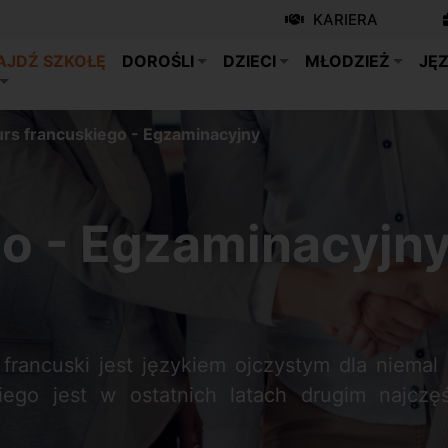
KARIERA
AJDŹ SZKOŁĘ
DOROŚLI
DZIECI
MŁODZIEŻ
JĘZ
urs francuskiego - Egzaminacyjny
go - Egzaminacyjn
 francuski jest językiem ojczystym dla niema
iego jest w ostatnich latach drugim najcz