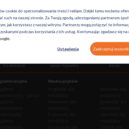
ować terminy zajęć do
ie – na zajęciach nie
ków cookie do spersonalizowania treści i reklam. Dzięki temu możemy ofe
kże zyskasz swobodę
ać ruch na naszej stronie. Za Twoją zgodą, udostępniamy partnerom s
a.
tym, jak korzystasz z naszej witryny. Partnerzy mogą połączyć te informac
zyskanymi podczas korzystania z ich usług. Kontynuując zgadzasz się na
Google
.
Ustawienia
Zaakceptuj wszystk
Dla dorosłych
Języki i Egzaminy
Szkoły
gzaminacyjne
Nauka języków
gzamin
Angielski dla
Norweski dla
smoklasisty - polski
młodzieży
młodzieży
gzamin
Niemiecki dla
Szwedzki dla
smoklasisty -
młodzieży
młodzieży
atematyka
Francuski dla
Japoński dla
gzamin
młodzieży
młodzieży
smoklasisty -
Hiszpański dla
Chiński dla