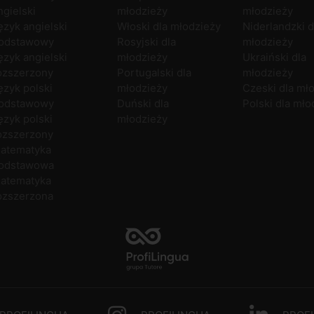
ngielski
młodzieży
młodzieży
ęzyk angielski
Włoski dla młodzieży
Niderlandzki d
odstawowy
Rosyjski dla
młodzieży
ęzyk angielski
młodzieży
Ukraiński dla
ozszerzony
Portugalski dla
młodzieży
ęzyk polski
młodzieży
Czeski dla mł
odstawowy
Duński dla
Polski dla mło
ęzyk polski
młodzieży
ozszerzony
atematyka
odstawowa
atematyka
ozszerzona