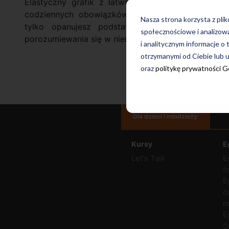
Elastyczny grafik z łatwością pozwoli Ci dopas
codziennych obowiązków. Spędzaj czas efektywn
Nasza strona korzysta z pli
tylko opanujesz podstawy gramatyki, lecz ta
społecznościowe i analizow
porozumiewania się w niemal każdym zakątku świat
i analitycznym informacje o 
otrzymanymi od Ciebie lub u
oraz
politykę prywatności 
Dla dzieci i młodzieży
Kursy
E
Let's Talk
E
ó
E
ó
m
E
ó