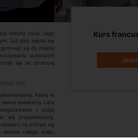
Kurs francu
już miliony osób. Jego
m. Już dziś zapisz się
ygotować się do zdania
orzystaniu autorskich
Jest
znali się ze strukturą
zwiąż test!
aawansowania. Kadrę w
native speakerzy. Lata
aangażowanie i pasja
e się przyjemnością.
 obszaru, na którym się
terenie całego kraju.