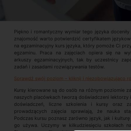
Piękno i romantyczny wymiar tego języka doceniły 
znajomość warto potwierdzić certyfikatem językowy
na egzaminacyjny kurs języka, który pomoże Ci prz
egzaminu. Praca na zajęciach opiera się na wyk
arkuszy egzaminacyjnych, tak by uczestnicy zapo
zadań i zasadami rozwiązywania testów.
Sprawdź swój poziom – kliknij i niezobowiązująco ro
Kursy kierowane są do osób na różnym poziomie z
naszych placówkach tworzą doświadczeni lektorzy i 
doświadczeń, liczne szkolenia i kursy oraz z
prowadzących zajęcia sprawiają, że nauka staj
Podczas kursu poznasz zarówno język, jak i kulturę
go używa. Uczymy w kilkudziesięciu szkołach na 