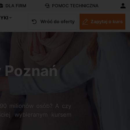
DLA FIRM
POMOC TECHNICZNA
YKI
Wróć do oferty
Zapytaj o kurs
y Poznań
l 90 milionów osób? A czy
ęściej wybieranym kursem