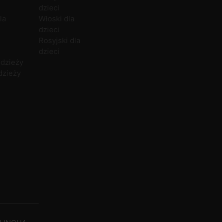
dzieci
Duński
U
la
Włoski dla
dzieci
Rosyjski dla
dzieci
odzieży
dzieży