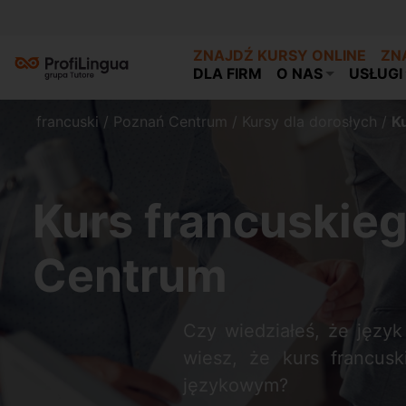
ZNAJDŹ KURSY ONLINE
ZN
DLA FIRM
O NAS
USŁUGI
francuski
/
Poznań Centrum
/
Kursy dla dorosłych
/
K
Kurs francuskie
Centrum
Czy wiedziałeś, że język
wiesz, że kurs francusk
językowym?