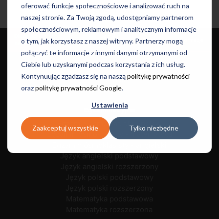
oferować funkcje społecznościowe i analizować ruch na
Kursy dla młodzieży
naszej stronie. Za Twoją zgodą, udostępniamy partnerom
społecznościowym, reklamowym i analitycznym informacje
Dla dzieci i
Języki i
Dla dorosłych
Szkoły
Informacje
o tym, jak korzystasz z naszej witryny. Partnerzy mogą
młodzieży
Egzaminy
połączyć te informacje z innymi danymi otrzymanymi od
Ciebie lub uzyskanymi podczas korzystania z ich usług.
Kursy
Kontynuując zgadzasz się na naszą
politykę prywatności
Let's Talk
oraz
politykę prywatności Google
.
Ustawienia
Egzaminacyjne
Egzamin ósmoklasisty - polski
Zaakceptuj wszystkie
Tylko niezbędne
Egzamin ósmoklasisty - matematyka
Egzamin ósmoklasisty - angielski
Język angielski podstawowy
Język angielski rozszerzony
Język polski podstawowy
Język polski rozszerzony
Matematyka podstawowa
Matematyka rozszerzona