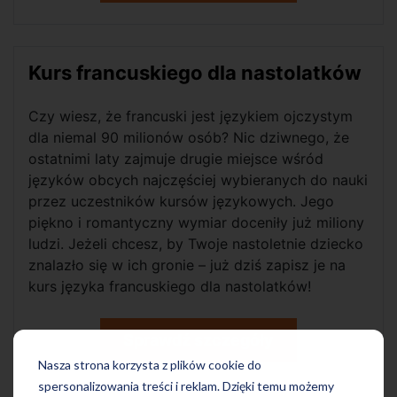
Kurs francuskiego dla nastolatków
Czy wiesz, że francuski jest językiem ojczystym
dla niemal 90 milionów osób? Nic dziwnego, że
ostatnimi laty zajmuje drugie miejsce wśród
języków obcych najczęściej wybieranych do nauki
przez uczestników kursów językowych. Jego
piękno i romantyczny wymiar doceniły już miliony
ludzi. Jeżeli chcesz, by Twoje nastoletnie dziecko
znalazło się w ich gronie – już dziś zapisz je na
kurs języka francuskiego dla nastolatków!
Sprawdź szczegóły
Nasza strona korzysta z plików cookie do
spersonalizowania treści i reklam. Dzięki temu możemy