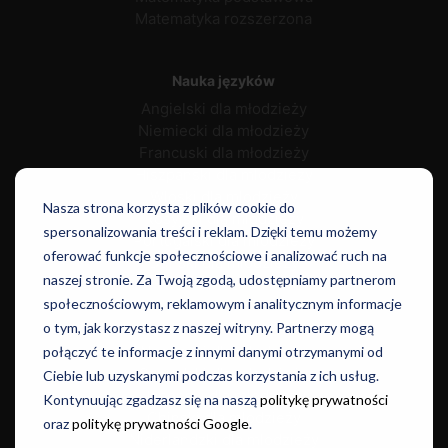
Matematyka rozszerzona
Nauka języków
Angielski dla młodzieży
Niemiecki dla młodzieży
Francuski dla młodzieży
Hiszpański dla młodzieży
Włoski dla młodzieży
Nasza strona korzysta z plików cookie do
Rosyjski dla młodzieży
spersonalizowania treści i reklam. Dzięki temu możemy
Portugalski dla młodzieży
oferować funkcje społecznościowe i analizować ruch na
Duński dla młodzieży
naszej stronie. Za Twoją zgodą, udostępniamy partnerom
społecznościowym, reklamowym i analitycznym informacje
o tym, jak korzystasz z naszej witryny. Partnerzy mogą
Norweski dla młodzieży
połączyć te informacje z innymi danymi otrzymanymi od
Szwedzki dla młodzieży
Ciebie lub uzyskanymi podczas korzystania z ich usług.
Japoński dla młodzieży
Kontynuując zgadzasz się na naszą
politykę prywatności
Chiński dla młodzieży
oraz
politykę prywatności Google
.
Niderlandzki dla młodzieży