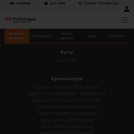
KARIERA
DLA FIRM
POMOC TECHNICZNA
Dla dzieci i
Języki i
Dla dorosłych
Szkoły
Informacje
młodzieży
Egzaminy
Kursy
Let's Talk
Egzaminacyjne
Egzamin ósmoklasisty - polski
Egzamin ósmoklasisty - matematyka
Egzamin ósmoklasisty - angielski
Język angielski podstawowy
Język angielski rozszerzony
Język polski podstawowy
Język polski rozszerzony
Matematyka podstawowa