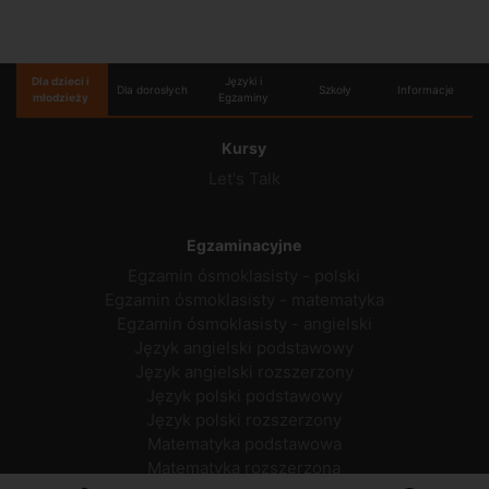
Dla dzieci i
Języki i
Dla dorosłych
Szkoły
Informacje
młodzieży
Egzaminy
Kursy
Let's Talk
Egzaminacyjne
Egzamin ósmoklasisty - polski
Egzamin ósmoklasisty - matematyka
Egzamin ósmoklasisty - angielski
Język angielski podstawowy
Język angielski rozszerzony
Język polski podstawowy
Język polski rozszerzony
Matematyka podstawowa
Matematyka rozszerzona