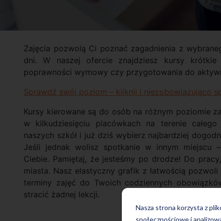
Zajęcia pozwolą Ci poznać zagadnienia z wybrane
dni. W naszej ofercie znajdziesz kursy krótkie
poprawności wymowy czy przygotowania do aktyw
Sprawdź swój poziom – kliknij i niezobowiązująco 
Kursy kierowane są do osób na różnym poziomie 
w kilkudziesięciu placówkach na terenie całeg
naszych szkół i już dziś wybierz najbardziej dogodną
Jeśli jednak wolisz spotkanie w innym miejscu –
Ciebie. Pamiętaj, że jesteśmy po drodze! Do prac
miasta. Nasz elastyczny grafik z łatwością pozwol
terminy zajęć do Twoich codziennych obowiązków
stracić żadnej lekcji.
Nasza strona korzysta z pli
społecznościowe i analizow