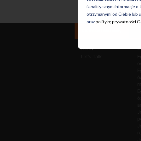
i analitycznym informacje o 
otrzymanymi od Ciebie lub u
oraz
politykę prywatności 
Dla dzieci i młodzieży
Kursy
E
Let's Talk
E
ó
E
ó
m
E
ó
a
J
p
J
r
J