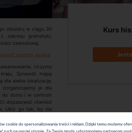
Kurs his
go obszaru w ciągu 30
 z zakresu gramatyki,
ności zawodowej.
Jest
sprawdź poziom języka!
zaawansowania. Uczymy
o kraju. Sprawdź mapę
 dla siebie lokalizację.
 zorganizujemy je dla
y, do domu i w centrum
i Ci dopasować również
. Ułóż go tak, by nie
ków cookie do spersonalizowania treści i reklam. Dzięki temu możemy ofe
ać ruch na naszej stronie. Za Twoją zgodą, udostępniamy partnerom s