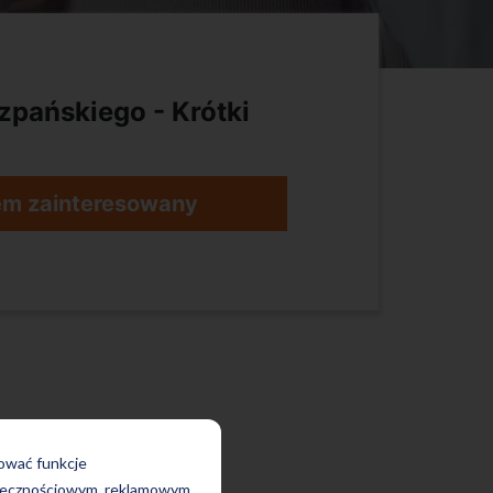
zpańskiego - Krótki
em zainteresowany
rować funkcje
połecznościowym, reklamowym