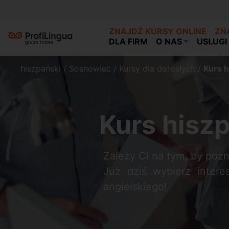
ZNAJDŹ KURSY ONLINE
ZN
DLA FIRM
O NAS
USŁUGI
hiszpański
/
Sosnowiec
/
Kursy dla dorosłych
/
Kurs h
Kurs hisz
Zależy Ci na tym, by poz
Już dziś wybierz intere
angielskiego!