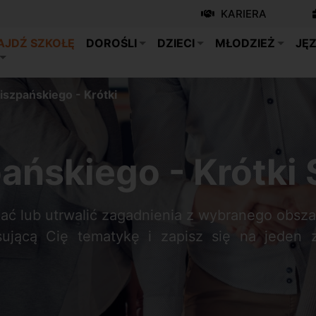
KARIERA
AJDŹ SZKOŁĘ
DOROŚLI
DZIECI
MŁODZIEŻ
JĘZ
iszpańskiego - Krótki
pańskiego - Krótki
nać lub utrwalić zagadnienia z wybranego obsza
sującą Cię tematykę i zapisz się na jeden 