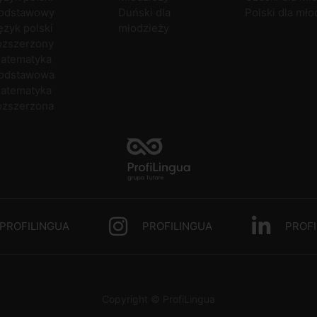
odstawowy
Duński dla
Polski dla mło
ęzyk polski
młodzieży
ozszerzony
atematyka
odstawowa
atematyka
ozszerzona
PROFILINGUA
PROFILINGUA
PROFI
Copyright © ProfiLingua