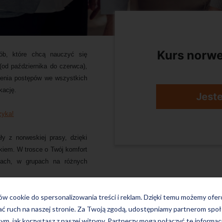
Kurs norwe
ób, które chcą nauczyć się
od października do czerwca),
ienia postępów we wszystkich
kację.
Jest
zyka!
 z norweskiej prasy, dzięki
iem. W trosce o Twój komfort
jach, w grupach na różnych
ków cookie do spersonalizowania treści i reklam. Dzięki temu możemy ofe
ać ruch na naszej stronie. Za Twoją zgodą, udostępniamy partnerom s
tym, jak korzystasz z naszej witryny. Partnerzy mogą połączyć te informac