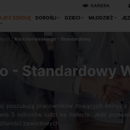
KARIERA
AJDŹ SZKOŁĘ
DOROŚLI
DZIECI
MŁODZIEŻ
JĘZ
słych
/
Kurs norweskiego - Standardowy
go - Standardowy 
ej poszukują pracowników znających któryś z
e 5 milionów ludzi na świecie. Jeśli postaw
ożliwości zawodowych