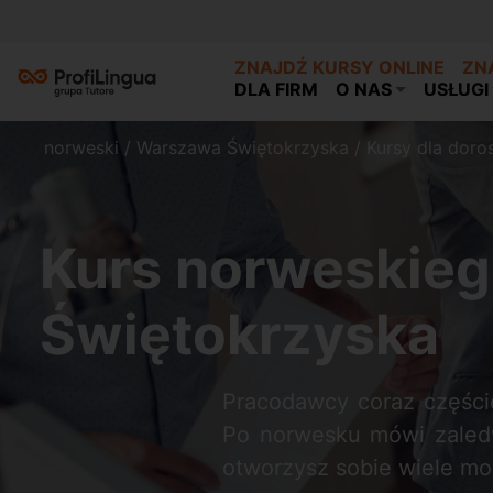
ZNAJDŹ KURSY ONLINE
ZN
DLA FIRM
O NAS
USŁUGI
norweski
/
Warszawa Świętokrzyska
/
Kursy dla doro
Kurs norweskie
Świętokrzyska
Pracodawcy coraz części
Po norwesku mówi zaledwi
otworzysz sobie wiele m