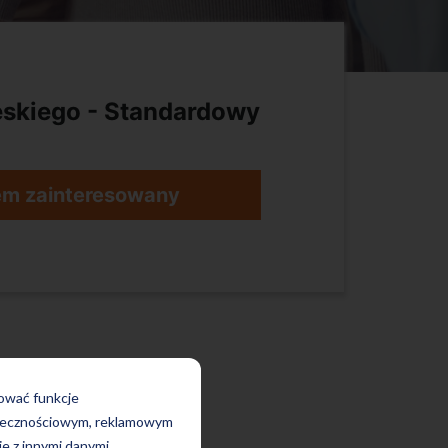
skiego - Standardowy
em zainteresowany
rować funkcje
połecznościowym, reklamowym
je z innymi danymi