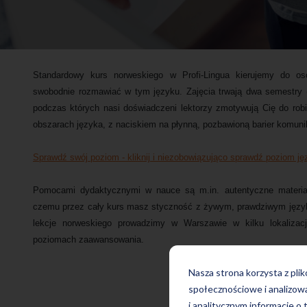
Standardowy kurs norweskiego w Profi-Lingua kierujemy do os
swobodnie rozmawiać w tym języku. Zajęcia trwają dwa semestry (
podczas których nasi doświadczeni lektorzy zmotywują Cię do rob
obszarach języka, z naciskiem na płynną, pozbawioną barier komuni
Sprawdź swój poziom - kliknij i niezobowiązująco sprawdź poziom ję
Pomocami dydaktycznymi w nauce są m.in. autentyczne materiały
czemu przez cały kurs masz styczność z żywym, prawdziwym język
lekcje norweskiego prowadzimy w Warszawie w kilku lokalizac
poziomach zaawansowania.
Nasza strona korzysta z pli
społecznościowe i analizow
i analitycznym informacje o 