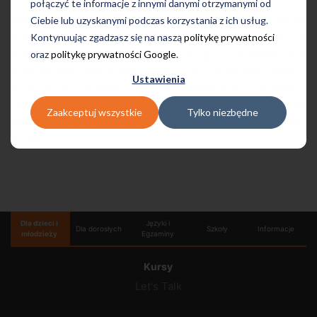
połączyć te informacje z innymi danymi otrzymanymi od
MEL (MyEnglishLab)
jest doskonałym rozwiązaniem
Ciebie lub uzyskanymi podczas korzystania z ich usług.
wspierającym samodzielną naukę na lekcji lub w
Kontynuując zgadzasz się na naszą
politykę prywatności
domu. Funkcja automatycznego sprawdzania
oraz
politykę prywatności Google
.
poprawności wykonanych ćwiczeń, kartkówki online i
Ustawienia
testy, które dostarczają natychmiastowej informacji
zwrotnej pozwalają pracować nad obszarami języka
Zaakceptuj wszystkie
Tylko niezbędne
wymagającymi poprawy i na bieżąco śledzić postępy
w nauce.
Dla dzieci i
Języki i
Dla dorosłych
Szkoły
Informacje
młodzieży
Egzaminy
Kursy
Let's Talk