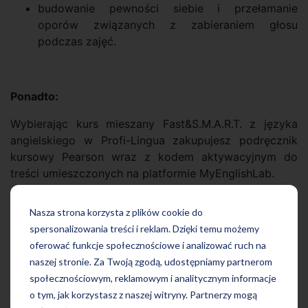
budowanie pewności siebie i przełamanie
oporów związanych z zabieraniem głosu
podczas zajęć.
Ponadto:
Wybierając kurs mieszany Fast&S.M.A.R.T. z języka
angielskiego w Profi-Lingua zakupujesz podręcznik
kursowy Pearson wraz z kodem aktywacyjnym do
treści umieszczonych na platformie MyEnglishLab.
MEL (MyEnglishLab)
to innowacyjna platforma online,
Nasza strona korzysta z plików cookie do
dostarczająca osobom uczącym się potężnej dawki
spersonalizowania treści i reklam. Dzięki temu możemy
ćwiczeń w interaktywnej formie. Treści zawarte w
oferować funkcje społecznościowe i analizować ruch na
MyEnglishLab są w 100% spójne z zagadnieniami
naszej stronie. Za Twoją zgodą, udostępniamy partnerom
zawartymi w podręczniku Pearson wykorzystywanym
społecznościowym, reklamowym i analitycznym informacje
na kursie, dlatego skutecznie pomagają utrwalić
o tym, jak korzystasz z naszej witryny. Partnerzy mogą
materiał z zajęć lub przygotować się do testu.