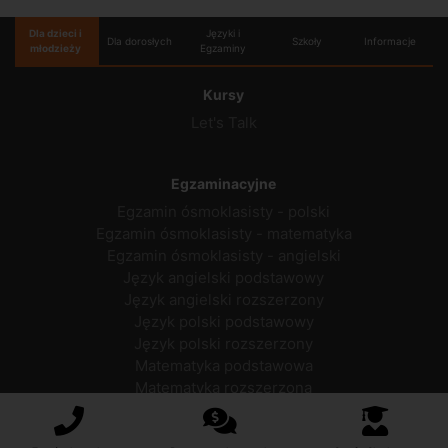
Dla dzieci i
Języki i
Dla dorosłych
Szkoły
Informacje
młodzieży
Egzaminy
Kursy
Let's Talk
Egzaminacyjne
Egzamin ósmoklasisty - polski
Egzamin ósmoklasisty - matematyka
Egzamin ósmoklasisty - angielski
Język angielski podstawowy
Język angielski rozszerzony
Język polski podstawowy
Język polski rozszerzony
Matematyka podstawowa
Matematyka rozszerzona