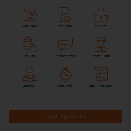
wakacyjne
maturalne
dla firm
on-line
konwersacyjne
indywidualne
grupowe
intensywne
egzaminacyjne
Wyślij zgłoszenie