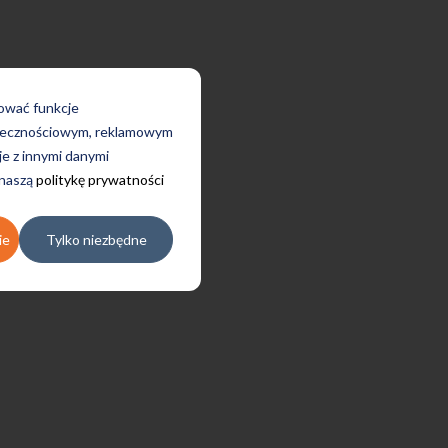
rować funkcje
połecznościowym, reklamowym
je z innymi danymi
 naszą
politykę prywatności
ie
Tylko niezbędne
Uczę się w tej szkole od 4 lat i
jestem bardzo zadowolona.
Zajęcia z nativami, wygodna,
nowoczesna szkoła położona w