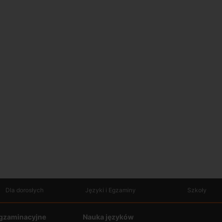
Dla dorosłych
Języki i Egzaminy
Szkoły
gzaminacyjne
Nauka języków