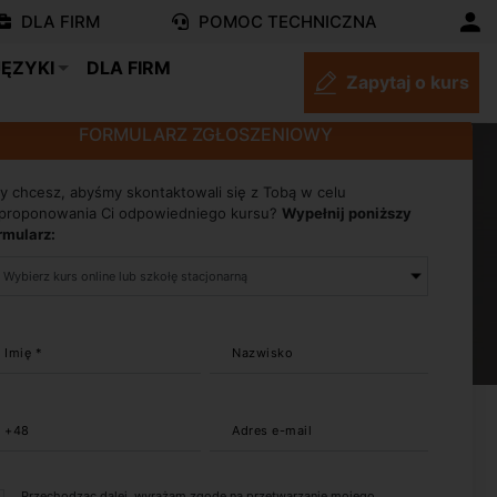
DLA FIRM
POMOC TECHNICZNA
JĘZYKI
DLA FIRM
Zapytaj o kurs
FORMULARZ ZGŁOSZENIOWY
y chcesz, abyśmy skontaktowali się z Tobą w celu
proponowania Ci odpowiedniego kursu?
Wypełnij poniższy
rmularz:
Imię *
Nazwisko
+48
Adres e-mail
Przechodząc dalej, wyrażam zgodę na przetwarzanie mojego