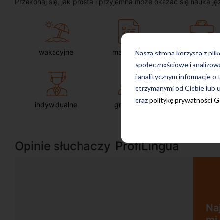
Przekonaj się, jak prosta i przyjemna może okazać się nauka ję
wakacyjne
maturalne
dla firm
Nasza strona korzysta z pli
społecznościowe i analizow
i analitycznym informacje o 
otrzymanymi od Ciebie lub u
oraz
politykę prywatności 
indywidualne
grupowe
intensywne
Opinie słuchaczy
ProfiLingua
Najbardziej w zajęciach pod
mi się nastawienie na ćwicze