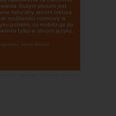
t
„Wygodna, nowoczesna
ora
szkoła położona w
w
dogodnej lokalizacji”
e do
yku.