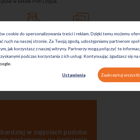
zyków w szkole Profi Lingua.
on-line
konwersacyjne
ków cookie do spersonalizowania treści i reklam. Dzięki temu możemy ofe
ać ruch na naszej stronie. Za Twoją zgodą, udostępniamy partnerom s
tym, jak korzystasz z naszej witryny. Partnerzy mogą połączyć te informac
zyskanymi podczas korzystania z ich usług. Kontynuując zgadzasz się na
Google
.
egzaminacyjne
Ustawienia
Zaakceptuj wszystk
oba
nie