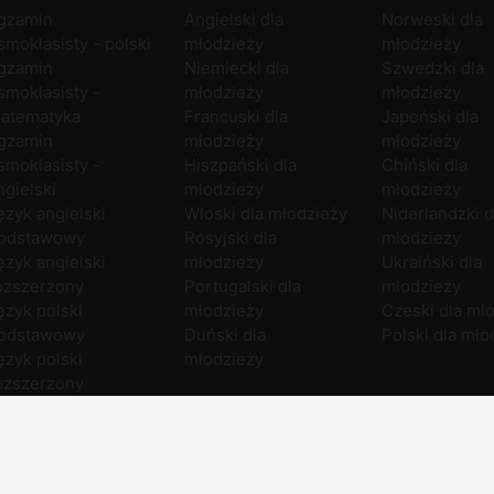
gzamin
Angielski dla
Norweski dla
smoklasisty - polski
młodzieży
młodzieży
gzamin
Niemiecki dla
Szwedzki dla
smoklasisty -
młodzieży
młodzieży
atematyka
Francuski dla
Japoński dla
gzamin
młodzieży
młodzieży
smoklasisty -
Hiszpański dla
Chiński dla
ngielski
młodzieży
młodzieży
ęzyk angielski
Włoski dla młodzieży
Niderlandzki d
odstawowy
Rosyjski dla
młodzieży
ęzyk angielski
młodzieży
Ukraiński dla
ozszerzony
Portugalski dla
młodzieży
ęzyk polski
młodzieży
Czeski dla mł
odstawowy
Duński dla
Polski dla mło
ęzyk polski
młodzieży
ozszerzony
atematyka
odstawowa
atematyka
ozszerzona