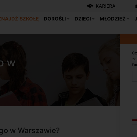
KARIERA
ZNAJDŹ SZKOŁĘ
DOROŚLI
DZIECI
MŁODZIEŻ
Cz
o w
za
fo
ego w Warszawie?