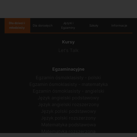
Dla dzieci i
Języki i
Dla dorosłych
Szkoły
Informacje
młodzieży
Egzaminy
Kursy
Let's Talk
Egzaminacyjne
Egzamin ósmoklasisty - polski
Egzamin ósmoklasisty - matematyka
Egzamin ósmoklasisty - angielski
Język angielski podstawowy
Język angielski rozszerzony
Język polski podstawowy
Język polski rozszerzony
Matematyka podstawowa
Matematyka rozszerzona