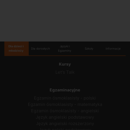
Dla dzieci i
Języki i
Dla dorosłych
Szkoły
Informacje
młodzieży
Egzaminy
Kursy
Let's Talk
Egzaminacyjne
Egzamin ósmoklasisty - polski
Egzamin ósmoklasisty - matematyka
Egzamin ósmoklasisty - angielski
Język angielski podstawowy
Język angielski rozszerzony
Język polski podstawowy