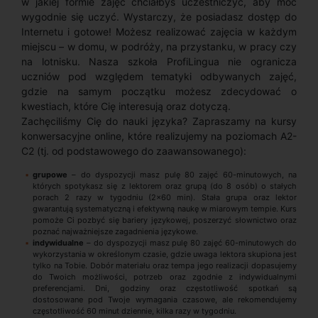
w jakiej formie zajęć chciałbyś uczestniczyć, aby móc
wygodnie się uczyć. Wystarczy, że posiadasz dostęp do
Internetu i gotowe! Możesz realizować zajęcia w każdym
miejscu – w domu, w podróży, na przystanku, w pracy czy
na lotnisku. Nasza szkoła ProfiLingua nie ogranicza
uczniów pod względem tematyki odbywanych zajęć,
gdzie na samym początku możesz zdecydować o
kwestiach, które Cię interesują oraz dotyczą.
Zachęciliśmy Cię do nauki języka? Zapraszamy na kursy
konwersacyjne online, które realizujemy na poziomach A2-
C2 (tj. od podstawowego do zaawansowanego):
grupowe
– do dyspozycji masz pulę 80 zajęć 60-minutowych, na
których spotykasz się z lektorem oraz grupą (do 8 osób) o stałych
porach 2 razy w tygodniu (2x60 min). Stała grupa oraz lektor
gwarantują systematyczną i efektywną naukę w miarowym tempie. Kurs
pomoże Ci pozbyć się bariery językowej, poszerzyć słownictwo oraz
poznać najważniejsze zagadnienia językowe.
indywidualne
– do dyspozycji masz pulę 80 zajęć 60-minutowych do
wykorzystania w określonym czasie, gdzie uwaga lektora skupiona jest
tylko na Tobie. Dobór materiału oraz tempa jego realizacji dopasujemy
do Twoich możliwości, potrzeb oraz zgodnie z indywidualnymi
preferencjami. Dni, godziny oraz częstotliwość spotkań są
dostosowane pod Twoje wymagania czasowe, ale rekomendujemy
częstotliwość 60 minut dziennie, kilka razy w tygodniu.