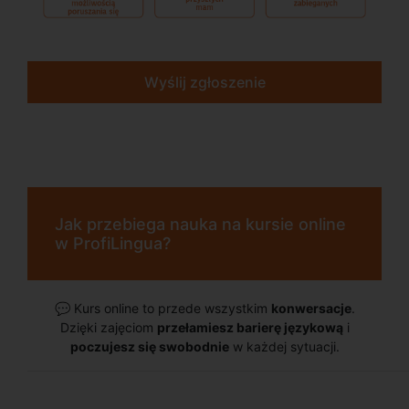
Wyślij zgłoszenie
Jak przebiega nauka na kursie online
w ProfiLingua?
💬
Kurs online to przede wszystkim
konwersacje
.
Dzięki zajęciom
przełamiesz barierę językową
i
poczujesz się swobodnie
w każdej sytuacji.