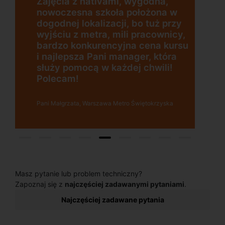
Zajęcia z nativami, wygodna,
nowoczesna szkoła położona w
dogodnej lokalizacji, bo tuż przy
wyjściu z metra, mili pracownicy,
bardzo konkurencyjna cena kursu
i najlepsza Pani manager, która
służy pomocą w każdej chwili!
Polecam!
Pani Małgrzata, Warszawa Metro Świętokrzyska
Masz pytanie lub problem techniczny?
Zapoznaj się z
najczęściej zadawanymi pytaniami
.
Najczęściej zadawane pytania