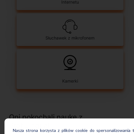
Internetu
Słuchawek z mikrofonem
Kamerki
Oni pokochali naukę z
ProfiLingua!
Nasza strona korzysta z plików cookie do spersonalizowania tr