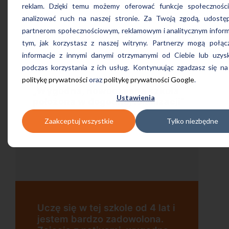
reklam. Dzięki temu możemy oferować funkcje społecznośc
analizować ruch na naszej stronie. Za Twoją zgodą, udostę
partnerom społecznościowym, reklamowym i analitycznym inform
tym, jak korzystasz z naszej witryny. Partnerzy mogą połąc
informacje z innymi danymi otrzymanymi od Ciebie lub uzys
podczas korzystania z ich usług. Kontynuując zgadzasz się na
politykę prywatności
oraz
politykę prywatności Google
.
„Wygodna, nowoczesna szkoła
Ustawienia
położona w dogodnej lokalizacji”
Zaakceptuj wszystkie
Tylko niezbędne
Uczę się w tej szkole od 4 lat i
jestem bardzo zadowolona.