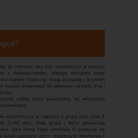
ingua?
tęp do Internetu, aby móc uczestniczyć w naszych
owa z doświadczeniem, dlatego oferujemy kursy
esz dopiero rozpocząć swoją przygodę z językiem
ne możesz dopasować do własnego rozkładu dnia i
dróży.
jnych online, które prowadzimy na wszystkich
ansowanego):
ie uczestniczysz w zajęciach z grupą osób (max 8
iu (2x60 min). Stała grupa i lektor gwarantują
ie. Taka forma zajęć umożliwia Ci pozbycie się
 a także rozkręcisz język i poszerzysz słownictwo z