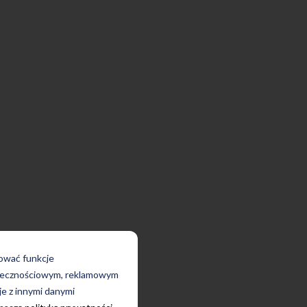
rować funkcje
połecznościowym, reklamowym
je z innymi danymi