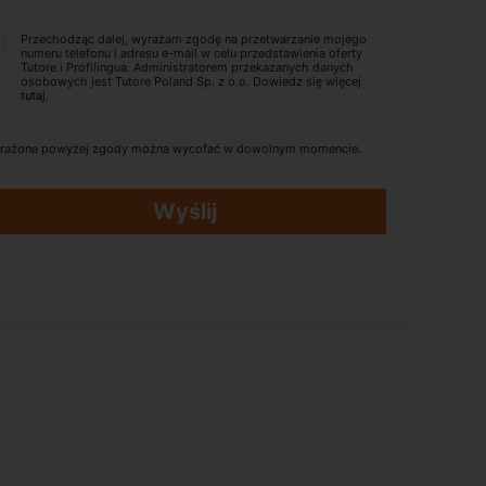
Przechodząc dalej, wyrażam zgodę na przetwarzanie mojego
numeru telefonu i adresu e-mail w celu przedstawienia oferty
Tutore i Profilingua. Administratorem przekazanych danych
osobowych jest Tutore Poland Sp. z o.o. Dowiedz się więcej
tutaj
.
rażone powyżej zgody można wycofać w dowolnym momencie.
Wyślij