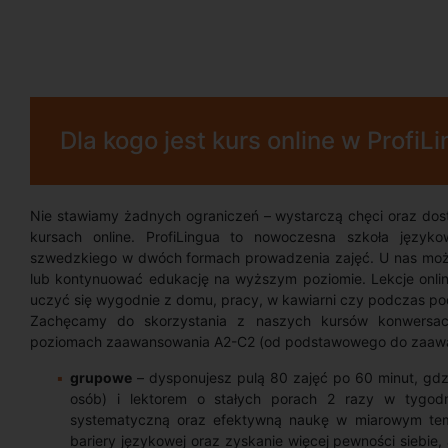
Dla kogo jest kurs online w ProfiL
Nie stawiamy żadnych ograniczeń – wystarczą chęci oraz dos
kursach online. ProfiLingua to nowoczesna szkoła język
szwedzkiego w dwóch formach prowadzenia zajęć. U nas moż
lub kontynuować edukację na wyższym poziomie. Lekcje onli
uczyć się wygodnie z domu, pracy, w kawiarni czy podczas po
Zachęcamy do skorzystania z naszych kursów konwersacy
poziomach zaawansowania A2-C2 (od podstawowego do zaaw
grupowe
– dysponujesz pulą 80 zajęć po 60 minut, gdz
osób) i lektorem o stałych porach 2 razy w tygodn
systematyczną oraz efektywną naukę w miarowym temp
bariery językowej oraz zyskanie więcej pewności siebie,