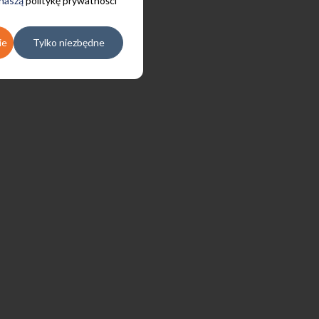
 naszą
politykę prywatności
ie
Tylko niezbędne