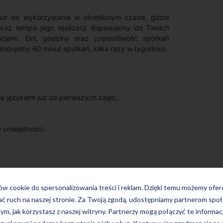
ut do wykorzystania w określonym czasie, gdzie
 oraz tempo jego realizacji dopasujemy do Twoich
cjami. Dni, godziny oraz częstotliwość spotkań
ndujemy 60 minut spotkań, kilka razy w tygodniu).
 językiem już od pierwszych zajęć,
 umiejętności.
ków cookie do spersonalizowania treści i reklam. Dzięki temu możemy ofe
ać ruch na naszej stronie. Za Twoją zgodą, udostępniamy partnerom s
tym, jak korzystasz z naszej witryny. Partnerzy mogą połączyć te informac