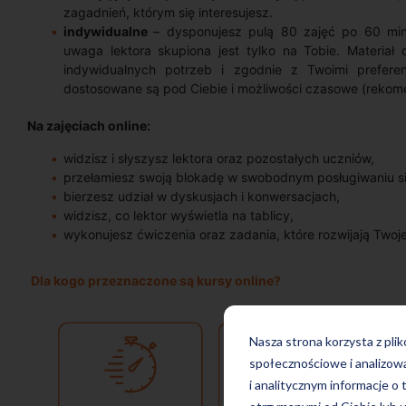
zagadnień, którym się interesujesz.
indywidualne
– dysponujesz pulą 80 zajęć po 60 min
uwaga lektora skupiona jest tylko na Tobie. Materiał
indywidualnych potrzeb i zgodnie z Twoimi preferen
dostosowane są pod Ciebie i możliwości czasowe (rekome
Na zajęciach online:
widzisz i słyszysz lektora oraz pozostałych uczniów,
przełamiesz swoją blokadę w swobodnym posługiwaniu się
bierzesz udział w dyskusjach i konwersacjach,
widzisz, co lektor wyświetla na tablicy,
wykonujesz ćwiczenia oraz zadania, które rozwijają Twoje
Dla kogo przeznaczone są kursy online?
Nasza strona korzysta z pli
społecznościowe i analizow
i analitycznym informacje o 