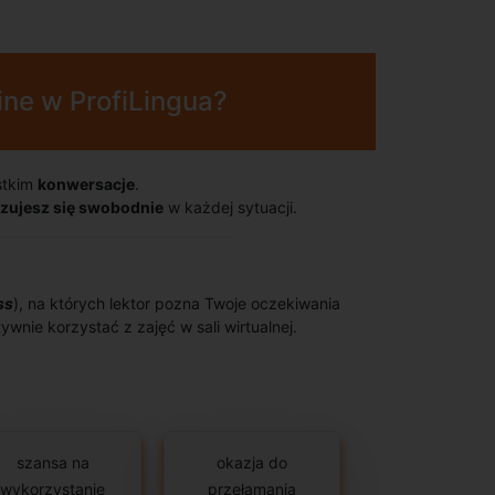
ine w ProfiLingua?
stkim
konwersacje
.
zujesz się swobodnie
w każdej sytuacji.
ss
), na których lektor pozna Twoje oczekiwania
wnie korzystać z zajęć w sali wirtualnej.
szansa na
okazja do
wykorzystanie
przełamania