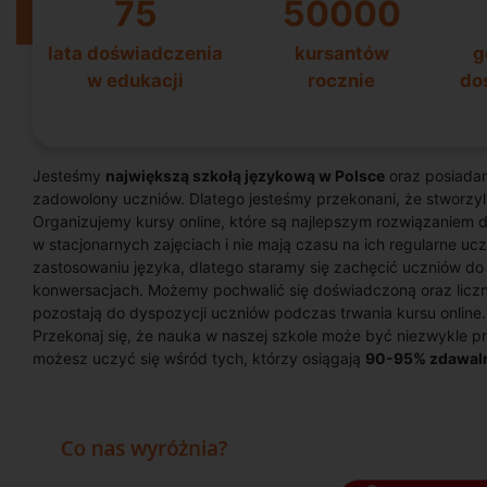
75
50000
lata doświadczenia
kursantów
g
w edukacji
rocznie
do
Jesteśmy
największą szkołą językową w Polsce
oraz posiad
zadowolony uczniów. Dlatego jesteśmy przekonani, że stworzyli
Organizujemy kursy online, które są najlepszym rozwiązaniem d
w stacjonarnych zajęciach i nie mają czasu na ich regularne u
zastosowaniu języka, dlatego staramy się zachęcić uczniów do 
konwersacjach. Możemy pochwalić się doświadczoną oraz liczną
pozostają do dyspozycji uczniów podczas trwania kursu online.
Przekonaj się, że nauka w naszej szkole może być niezwykle pr
możesz uczyć się wśród tych, którzy osiągają
90-95% zdawal