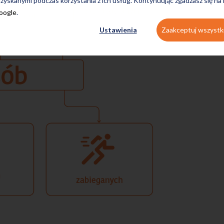
zyskanymi podczas korzystania z ich usług. Kontynuując zgadzasz się na
Google
.
Ustawienia
Zaakceptuj wszystk