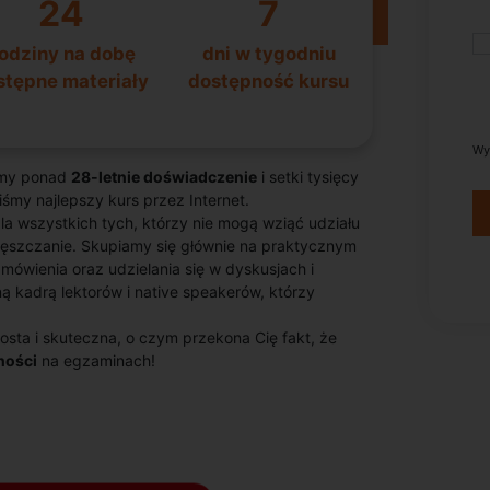
24
7
odziny na dobę
dni w tygodniu
stępne materiały
dostępność kursu
Wy
amy ponad
28-letnie doświadczenie
i setki tysięcy
śmy najlepszy kurs przez Internet.
la wszystkich tych, którzy nie mogą wziąć udziału
częszczanie. Skupiamy się głównie na praktycznym
mówienia oraz udzielania się w dyskusjach i
 kadrą lektorów i native speakerów, którzy
osta i skuteczna, o czym przekona Cię fakt, że
ności
na egzaminach!