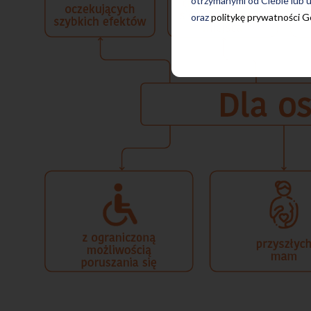
otrzymanymi od Ciebie lub u
oraz
politykę prywatności 