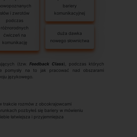
nowopoznanych
bariery
słów i zwrotów
komunikacyjnej
podczas
różnorodnych
duża dawka
ćwiczeń na
nowego słownictwa
komunikację
jących (
tzw.
Feedback Class
), podczas których
cie pomysły na to jak pracować nad obszarami
woju językowego.
w trakcie rozmów z obcokrajowcami
runkach pozbyłeś się bariery w mówieniu
ebie łatwiejsza i przyjemniejsza