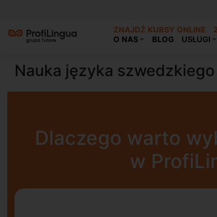
ZNAJDŹ KURSY ONLINE
O NAS
BLOG
USŁUGI
Nauka języka szwedzkiego 
Dlaczego warto wyb
w ProfiL