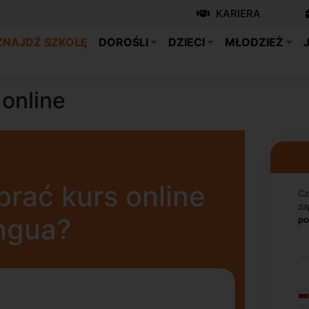
KARIERA
ZNAJDŹ SZKOŁĘ
DOROŚLI
DZIECI
MŁODZIEŻ
online
rać kurs online
Cz
za
ingua?
po