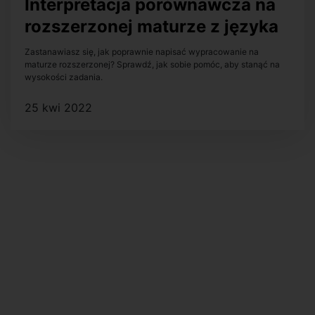
Interpretacja porównawcza na
rozszerzonej maturze z języka
polskiego – jak poprawnie ją
Zastanawiasz się, jak poprawnie napisać wypracowanie na
maturze rozszerzonej? Sprawdź, jak sobie pomóc, aby stanąć na
napisać?
wysokości zadania.
25 kwi 2022