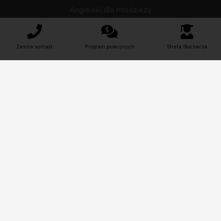
Angielski dla młodzieży
Niemiecki dla młodzieży
Francuski dla młodzieży
Hiszpański dla młodzieży
Zamów kontakt
Program poleconych
Strefa Słuchacza
Włoski dla młodzieży
Rosyjski dla młodzieży
Portugalski dla młodzieży
Duński dla młodzieży
Norweski dla młodzieży
Szwedzki dla młodzieży
Japoński dla młodzieży
Chiński dla młodzieży
Niderlandzki dla młodzieży
Ukraiński dla młodzieży
Czeski dla młodzieży
Polski dla młodzieży