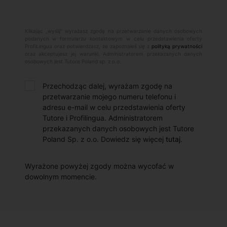
Klikając „wyślij” wyrażasz zgodę na przetwarzanie danych osobowych
podanych w formularzu kontaktowym w celu przedstawienia oferty
ProfiLingua oraz potwierdzasz, że zapoznałeś się z
polityką prywatności
oraz akceptujesz jej warunki. Administratorem przekazanych danych
osobowych jest Tutore Poland sp. z o.o.
Przechodząc dalej, wyrażam zgodę na
przetwarzanie mojego numeru telefonu i
adresu e-mail w celu przedstawienia oferty
Tutore i Profilingua. Administratorem
przekazanych danych osobowych jest Tutore
Poland Sp. z o.o. Dowiedz się więcej
tutaj
.
Wyrażone powyżej zgody można wycofać w
dowolnym momencie.