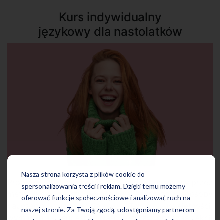
Kurs indywidualny
językowy dla nastolatków
Nasza strona korzysta z plików cookie do
Program zajęć jest na bieżąco przygotowywany przez
spersonalizowania treści i reklam. Dzięki temu możemy
metodyków, którzy opracowują i wdrażają sposoby
oferować funkcje społecznościowe i analizować ruch na
nauczania uwzględniające Twoje umiejętności,
naszej stronie. Za Twoją zgodą, udostępniamy partnerom
wymagania i sugestie. Nasi lektorzy podczas lekcji