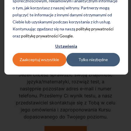
społecznościowym, reklamowym i analitycznym informacje
korzystają z najnowszych rozwiązań edukacyjnych i
o tym, jak korzystasz z naszej witryny. Partnerzy mogą
technologicznych.
połączyć te informacje z innymi danymi otrzymanymi od
Ciebie lub uzyskanymi podczas korzystania z ich usług.
Kontynuując zgadzasz się na naszą
politykę prywatności
Zapytaj o kurs
oraz
politykę prywatności Google
.
Ustawienia
Sprawdź swój poziom
Zaakceptuj wszystkie
Tylko niezbędne
Jeżeli chcesz sprawdzić swoją znajomość
języka/matematyki, rozwiąż test, a
następnie pozostaw adres e-mail i numer
telefonu. Prześlemy Ci wynik testu, a nasz
przedstawiciel skontaktuje się z Tobą w celu
jego omówienia i zaproponowania Kursu
dopasowanego do Twojego poziomu.