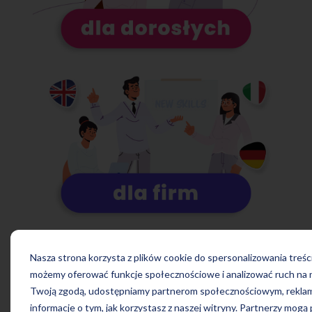
Nasza strona korzysta z plików cookie do spersonalizowania treści
możemy oferować funkcje społecznościowe i analizować ruch na n
Twoją zgodą, udostępniamy partnerom społecznościowym, rekla
informacje o tym, jak korzystasz z naszej witryny. Partnerzy mogą