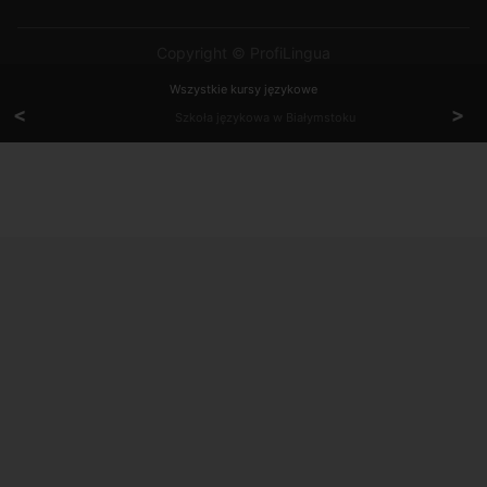
Copyright © ProfiLingua
Wszystkie kursy językowe
<
>
Szkoła językowa w Białymstoku