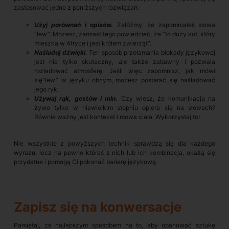
zastosować jedno z poniższych rozwiązań:
Użyj porównań i opisów.
Załóżmy, że zapomniałeś słowa
“lew”. Możesz, zamiast tego powiedzieć, że “to duży kot, który
mieszka w Afryce i jest królem zwierząt”.
Naśladuj dźwięki.
Ten sposób przełamania blokady językowej
jest nie tylko skuteczny, ale także zabawny i pozwala
rozładować atmosferę. Jeśli więc zapomnisz, jak mówi
się”lew” w języku obcym, możesz postarać się naśladować
jego ryk.
Używaj rąk, gestów i min.
Czy wiesz, że komunikacja na
żywo tylko w niewielkim stopniu opiera się na słowach?
Równie ważny jest kontekst i mowa ciała. Wykorzystaj to!
Nie wszystkie z powyższych technik sprawdzą się dla każdego
wyrazu, lecz na pewno któraś z nich lub ich kombinacja, okażą się
przydatne i pomogą Ci pokonać barierę językową.
Zapisz się na konwersacje
Pamiętaj, że najlepszym sposobem na to, aby opanować sztukę