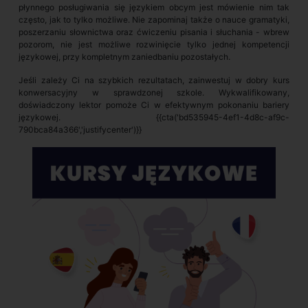
płynnego posługiwania się językiem obcym jest mówienie nim tak
często, jak to tylko możliwe. Nie zapominaj także o nauce gramatyki,
poszerzaniu słownictwa oraz ćwiczeniu pisania i słuchania - wbrew
pozorom, nie jest możliwe rozwinięcie tylko jednej kompetencji
językowej, przy kompletnym zaniedbaniu pozostałych.
Jeśli zależy Ci na szybkich rezultatach, zainwestuj w dobry kurs
konwersacyjny w sprawdzonej szkole. Wykwalifikowany,
doświadczony lektor pomoże Ci w efektywnym pokonaniu bariery
językowej.
{{cta('bd535945-4ef1-4d8c-af9c-
790bca84a366','justifycenter')}}