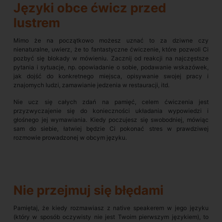
Języki obce ćwicz przed
lustrem
Mimo że na początkowo możesz uznać to za dziwne czy
nienaturalne, uwierz, że to fantastyczne ćwiczenie, które pozwoli Ci
pozbyć się blokady w mówieniu. Zacznij od reakcji na najczęstsze
pytania i sytuacje, np. opowiadanie o sobie, podawanie wskazówek,
jak dojść do konkretnego miejsca, opisywanie swojej pracy i
znajomych ludzi, zamawianie jedzenia w restauracji, itd.
Nie ucz się całych zdań na pamięć, celem ćwiczenia jest
przyzwyczajenie się do konieczności układania wypowiedzi i
głośnego jej wymawiania. Kiedy poczujesz się swobodniej, mówiąc
sam do siebie, łatwiej będzie Ci pokonać stres w prawdziwej
rozmowie prowadzonej w obcym języku.
Nie przejmuj się błędami
Pamiętaj, że kiedy rozmawiasz z native speakerem w jego języku
(który w sposób oczywisty nie jest Twoim pierwszym językiem), to