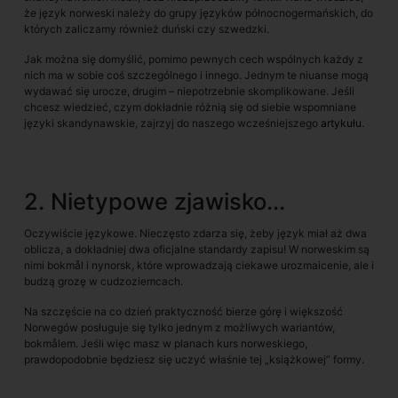
że język norweski należy do grupy języków północnogermańskich, do
których zaliczamy również duński czy szwedzki.
Jak można się domyślić, pomimo pewnych cech wspólnych każdy z
nich ma w sobie coś szczególnego i innego. Jednym te niuanse mogą
wydawać się urocze, drugim – niepotrzebnie skomplikowane. Jeśli
chcesz wiedzieć, czym dokładnie różnią się od siebie wspomniane
języki skandynawskie, zajrzyj do naszego wcześniejszego
artykułu
.
2. Nietypowe zjawisko...
Oczywiście językowe. Nieczęsto zdarza się, żeby język miał aż dwa
oblicza, a dokładniej dwa oficjalne standardy zapisu! W norweskim są
nimi bokmål i nynorsk, które wprowadzają ciekawe urozmaicenie, ale i
budzą grozę w cudzoziemcach.
Na szczęście na co dzień praktyczność bierze górę i większość
Norwegów posługuje się tylko jednym z możliwych wariantów,
bokmålem. Jeśli więc masz w planach kurs norweskiego,
prawdopodobnie będziesz się uczyć właśnie tej „książkowej” formy.