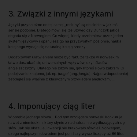
3. Związki z innymi językami
Języki przynależne do tej samej „rodziny” są do siebie w jakimś
sensie podobne. Dlatego mówi się, że Szwed czy Duńczyk jakoś
dogada się z Norwegiem. Co więcej, kiedy przebrniesz przez jeden
system językowy i opanujesz go na przyzwoitym poziomie, nauka
kolejnego wydaje się naturalną koleją rzeczy.
Dodatkowym ułatwieniem może być fakt, że także w norweskim
łatwo doszukać się uniwersalnych wpływów, czyli śladów
angielszczyzny. Dlatego nie zdziw się, gdy któreś słowo zabrzmi Ci
podejrzanie znajomo, jak np.
jungel
(ang.
jungle
). Najprawdopodobniej
zetknąłeś się właśnie z klasycznym przykładem anglicyzmu…
4. Imponujący ciąg liter
W obrębie jednego słowa… Pod tym względem norweski konkuruje
nawet z niemieckim, który słynie z nadnaturalnie wydłużających się
słów. Jak się okazuje, inwencji nie brakowało również Norwegom,
czego najlepszym dowodem jest poniższy wyraz liczący aż 66 liter.