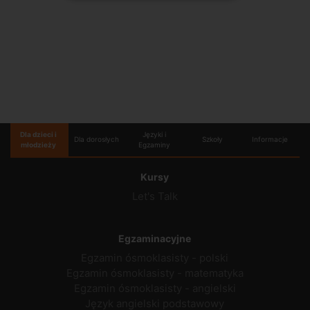
Dla dzieci i
Języki i
Dla dorosłych
Szkoły
Informacje
młodzieży
Egzaminy
Kursy
Let's Talk
Egzaminacyjne
Egzamin ósmoklasisty - polski
Egzamin ósmoklasisty - matematyka
Egzamin ósmoklasisty - angielski
Język angielski podstawowy