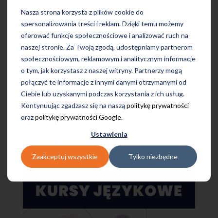
Nasza strona korzysta z plików cookie do
spersonalizowania treści i reklam. Dzięki temu możemy
oferować funkcje społecznościowe i analizować ruch na
7. Nie taki straszny, jak się
naszej stronie. Za Twoją zgodą, udostępniamy partnerom
wydaje
społecznościowym, reklamowym i analitycznym informacje
o tym, jak korzystasz z naszej witryny. Partnerzy mogą
Norsk
może wydawać się specyficzny i trudny, ale kiedy go lepiej
połączyć te informacje z innymi danymi otrzymanymi od
poznasz, szybko zmienisz nastawienie. Ci, którzy spróbowali
norweskiej wymowy stwierdzają, że wcale nie jest taka straszna, jak
Ciebie lub uzyskanymi podczas korzystania z ich usług.
się wydaje. Poza tym gramatyka uległa w 1972 roku znacznym
Kontynuując zgadzasz się na naszą
politykę prywatności
uproszczeniom, a w słownictwie zauważalne są wpływy języka
oraz
politykę prywatności Google
.
angielskiego.
Ustawienia
Szukasz doświadczonego lektora, który pomoże Ci w nauce
norweskiego
? Dobrze trafiłeś, bo ProfiLingua to największa szkoła
językowa w Polsce! Wystarczy, że wypełnisz formularz, a my
Zaakceptuj wszystkie
Tylko niezbędne
zaoferujemy Ci kursy najlepiej dopasowane do aktualnych potrzeb.