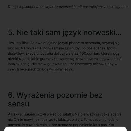
Dampskipsundervannsstyrkeprøvemaskinerikonstruksjonsvanskeligheter
5. Nie taki sam język norweski…
Jeśli myślisz, że dwa oficjalne języki pisane to przesada, trzymaj się
mocno. Najwyraźniej norweski nie lubi nudy, bo posiada też sporo
dialektów. Eksperci potrafią doliczyć się aż 400 odmian, które mogą
różnić się od siebie gramatyką, wymową, słownictwem, a nawet mieć
inną składnię. Nie ma więc gwarancji, że Norwedzy mieszkający w
innych regionach znajdą wspólny język.
6. Wyrażenia pozornie bez
sensu
Å tråkke i salaten
, czyli wejść do sałatki. Na pierwszy rzut oka zdanie
nic Ci nie mówi i uznasz, że to jakiś głupi żart. Tymczasem chodzi o
norweskie powiedzenie, które oznacza popełnienie faux pas. Kto
byłby w stanie się domyślić…?