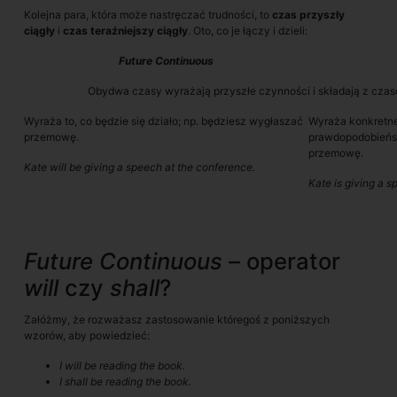
Kolejna para, która może nastręczać trudności, to
czas przyszły
ciągły
i
czas teraźniejszy ciągły
. Oto, co je łączy i dzieli:
Future Continuous
Obydwa czasy wyrażają przyszłe czynności i składają z cz
Wyraża to, co będzie się działo; np. będziesz wygłaszać
Wyraża konkretne 
przemowę.
prawdopodobieństw
przemowę.
Kate will be giving a speech at the conference.
Kate is giving a 
Future Continuous –
operator
will
czy
shall
?
Załóżmy, że rozważasz zastosowanie któregoś z poniższych
wzorów, aby powiedzieć:
I will be reading the book.
I shall be reading the book.