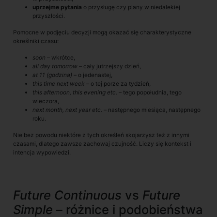
uprzejme pytania
o przysługę czy plany w niedalekiej
przyszłości.
Pomocne w podjęciu decyzji mogą okazać się charakterystyczne
określniki czasu:
soon –
wkrótce,
all day tomorrow
– cały jutrzejszy dzień,
at 11 (godzina)
– o jedenastej,
this time next week –
o tej porze za tydzień,
this afternoon, this evening etc. –
tego popołudnia, tego
wieczora,
next month, next year etc.
– następnego miesiąca, następnego
roku.
Nie bez powodu niektóre z tych określeń skojarzysz też z innymi
czasami, dlatego zawsze zachowaj czujność. Liczy się kontekst i
intencja wypowiedzi.
Future Continuous
vs
Future
Simple
– różnice i podobieństwa