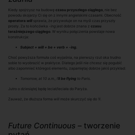
Kiedy spojrzysz na budowę
czasu przyszłego ciągłego
, nie bez
powodu skojarzy Ci się on z innymi angielskimi czasami. Obecność
operatora
will
sprawia, że przywołuje on na myśl czas przyszły
prosty. Za to końcówka
-ing
jest dobrze znana z
czasu
teraźniejszego ciągłego
. W wyniku połączenia powstaje nowa
konstrukcja:
Subject + will + be + verb + -ing.
Choć powyższa formuła coś wyjaśnia, na pierwszy rzut oka trudno
sobie to wyobrazić w praktyce. Dlatego jeśli nie chcesz się pogubić
albo zapomnieć któregoś elementu, zapamiętaj dobrze jakiś przykład:
Tomorrow, at 10 a.m., I’
ll be flying
to Paris.
Jutro o dziesiątej będę leciał/leciała do Paryża.
Zauważ, że dłuższa forma
will
może skurczyć się do
‘ll
.
Future Continuous
– tworzenie
pytań