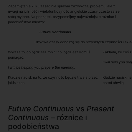
Zapamiętanie kilku zasad nie sprawia zazwyczaj problemu, ale z
uwagi na ich ilość i wielofunkcyjność angielskie czasy często są ze
sobą mylone. Na początek przypomnijmy najważniejsze różnice i
podobieństwa między:
Future Continuous
Obydwa czasy odnoszą się do przyszłych czynności i skład
Wyraża to, co będziesz robić; np. będziesz komuś
Zakłada, że coś 
pomagać.
I will help you pr
I will be helping you prepare the meeting.
Kładzie nacisk na to, że czynność będzie trwała przez
Kładzie nacisk na
jakiś czas.
przed chwilą
Future Continuous
vs
Present
Continuous
– różnice i
podobieństwa