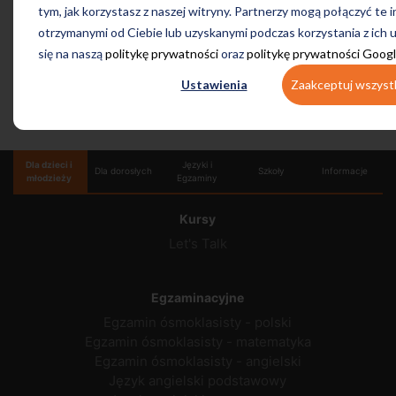
tym, jak korzystasz z naszej witryny. Partnerzy mogą połączyć te 
otrzymanymi od Ciebie lub uzyskanymi podczas korzystania z ich 
się na naszą
politykę prywatności
oraz
politykę prywatności Goog
Ustawienia
Zaakceptuj wszyst
Dla dzieci i
Języki i
Dla dorosłych
Szkoły
Informacje
młodzieży
Egzaminy
Kursy
Let's Talk
Egzaminacyjne
Egzamin ósmoklasisty - polski
Egzamin ósmoklasisty - matematyka
Egzamin ósmoklasisty - angielski
Język angielski podstawowy