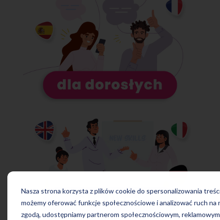
Nasza strona korzysta z plików cookie do spersonalizowania treści
możemy oferować funkcje społecznościowe i analizować ruch na n
zgodą, udostępniamy partnerom społecznościowym, reklamowym i