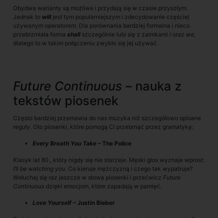
Obydwa warianty są możliwe i przydają się w czasie przyszłym.
Jednak to
will
jest tym popularniejszym i zdecydowanie częściej
używanym operatorem. Dla porównania bardziej formalna i nieco
przebrzmiała forma
shall
szczególnie lubi się z zaimkami
I
oraz
we
,
dlatego to w takim połączeniu zwykło się jej używać.
Future Continuous –
nauka z
tekstów piosenek
Często bardziej przemawia do nas muzyka niż szczegółowo opisane
reguły. Oto piosenki, które pomogą Ci przebrnąć przez gramatykę:
Every Breath You Take
– The Police
Klasyk lat 80., który nigdy się nie starzeje. Męski głos wyznaje wprost:
I’ll be watching you.
Co kieruje mężczyzną i czego tak wypatruje?
Wsłuchaj się raz jeszcze w słowa piosenki i przećwicz
Future
Continuous
dzięki emocjom, które zapadają w pamięć.
Love Yourself
– Justin Bieber