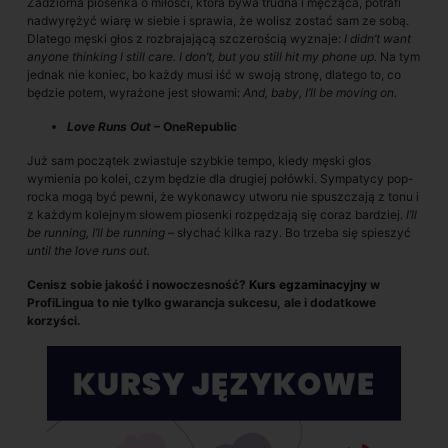
Zadziorna piosenka o miłości, która bywa trudna i męcząca, potrafi
nadwyrężyć wiarę w siebie i sprawia, że wolisz zostać sam ze sobą.
Dlatego męski głos z rozbrajającą szczerością wyznaje:
I didn’t want
anyone thinking I still care. I don’t, but you still hit my phone up.
Na tym
jednak nie koniec, bo każdy musi iść w swoją stronę, dlatego to, co
będzie potem, wyrażone jest słowami:
And, baby, I’ll be moving on.
Love Runs Out
– OneRepublic
Już sam początek zwiastuje szybkie tempo, kiedy męski głos
wymienia po kolei, czym będzie dla drugiej połówki. Sympatycy pop-
rocka mogą być pewni, że wykonawcy utworu nie spuszczają z tonu i
z każdym kolejnym słowem piosenki rozpędzają się coraz bardziej.
I’ll
be running, I’ll be running –
słychać kilka razy. Bo trzeba się spieszyć
until the love runs out.
Cenisz sobie jakość i nowoczesność?
Kurs egzaminacyjny
w
ProfiLingua to nie tylko gwarancja sukcesu, ale i dodatkowe
korzyści.