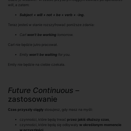
will
, a zatem:
Subject + will + not + be + verb + -ing.
Teraz jesteś w stanie rozszyfrować poniższe zdania:
Carl
won’t be working
tomorrow.
Carl nie będzie jutro pracował.
Emily
won’t be waiting
for you.
Emily nie będzie na ciebie czekała.
Future Continuous
–
zastosowanie
Czas przyszły ciągły
stosujesz, gdy masz na myśli:
czynności, które będą trwać
przez jakiś dłuższy czas
,
czynności, które będą się odbywały
w określonym momencie
w przyszłości
,