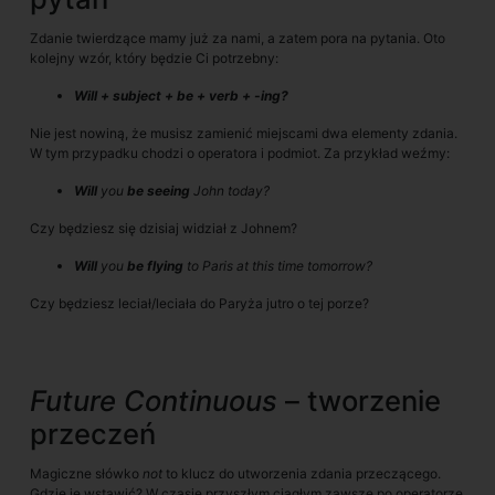
Zdanie twierdzące mamy już za nami, a zatem pora na pytania. Oto
kolejny wzór, który będzie Ci potrzebny:
Will + subject + be + verb + -ing?
Nie jest nowiną, że musisz zamienić miejscami dwa elementy zdania.
W tym przypadku chodzi o operatora i podmiot. Za przykład weźmy:
Will
you
be seeing
John today?
Czy będziesz się dzisiaj widział z Johnem?
Will
you
be flying
to Paris at this time tomorrow?
Czy będziesz leciał/leciała do Paryża jutro o tej porze?
Future Continuous
– tworzenie
przeczeń
Magiczne słówko
not
to klucz do utworzenia zdania przeczącego.
Gdzie je wstawić? W czasie przyszłym ciągłym zawsze po operatorze