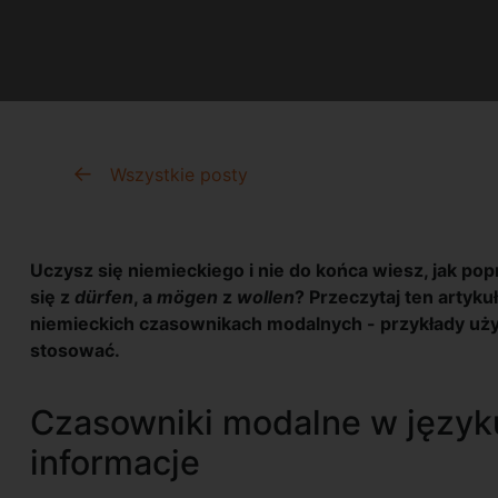
Wszystkie posty
Uczysz się niemieckiego i nie do końca wiesz, jak 
się z
dürfen
, a
mögen
z
wollen
? Przeczytaj ten artyku
niemieckich czasownikach modalnych - przykłady użyci
stosować.
Czasowniki modalne w język
informacje