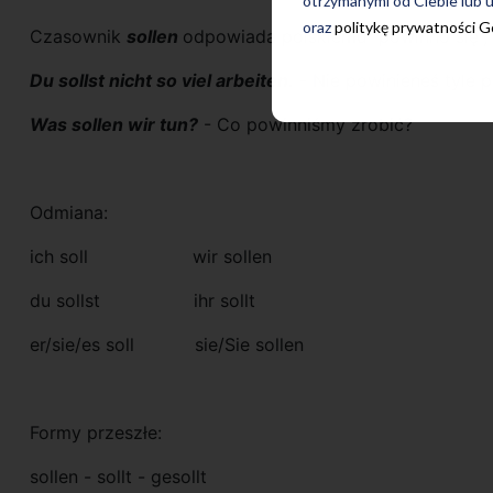
otrzymanymi od Ciebie lub u
oraz
politykę prywatności 
Czasownik
sollen
odpowiada polskiemu “powinno się”, 
Du sollst nicht so viel arbeiten.
- Nie powinieneś tyle 
Was sollen wir tun?
- Co powinniśmy zrobić?
Odmiana:
ich soll wir sollen
du sollst ihr sollt
er/sie/es soll sie/Sie sollen
Formy przeszłe:
sollen - sollt - gesollt