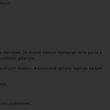
lnych:
sz pamiętać, że prawie zawsze występuje on w parze z
ownikiem głównym.
a drugim miejscu, a czasownik główny wędruje na sam
ego.
rzed podmiotem: