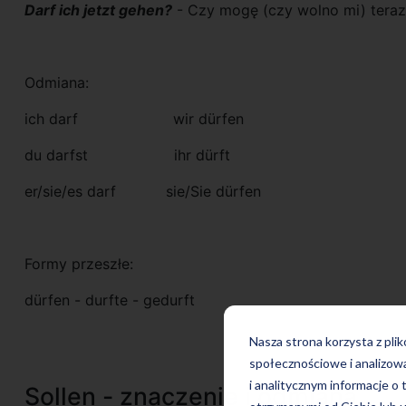
Darf ich jetzt gehen?
- Czy mogę (czy wolno mi) teraz
Odmiana:
ich darf wir dürfen
du darfst ihr dürft
er/sie/es darf sie/Sie dürfen
Formy przeszłe:
dürfen - durfte - gedurft
Nasza strona korzysta z pli
społecznościowe i analizow
i analitycznym informacje o 
Sollen - znaczenie i odmiana