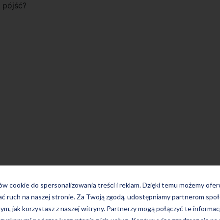
 pójść?
ków cookie do spersonalizowania treści i reklam. Dzięki temu możemy ofe
ać ruch na naszej stronie. Za Twoją zgodą, udostępniamy partnerom s
tym, jak korzystasz z naszej witryny. Partnerzy mogą połączyć te informac