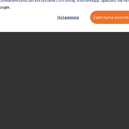
zyskanymi podczas korzystania z ich usług. Kontynuując zgadzasz się na
Google
.
np:
Ustawienia
Zaakceptuj wszystk
pracować.