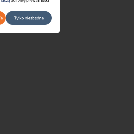
 naszą
politykę prywatności
ie
Tylko niezbędne