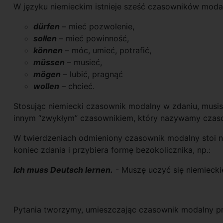
W języku niemieckim istnieje sześć czasowników moda
dürfen
– mieć pozwolenie,
sollen
– mieć powinność,
können
– móc, umieć, potrafić,
müssen
– musieć,
mögen
– lubić, pragnąć
wollen
– chcieć.
Stosując niemiecki czasownik modalny w zdaniu, musi
innym “zwykłym” czasownikiem, który nazywamy czas
W twierdzeniach odmieniony czasownik modalny stoi n
koniec zdania i przybiera formę bezokolicznika, np.:
Ich muss Deutsch lernen.
- Muszę uczyć się niemiecki
Pytania tworzymy, umieszczając czasownik modalny p