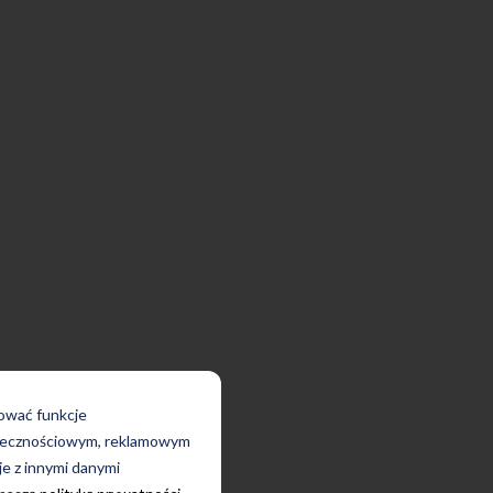
rować funkcje
połecznościowym, reklamowym
je z innymi danymi