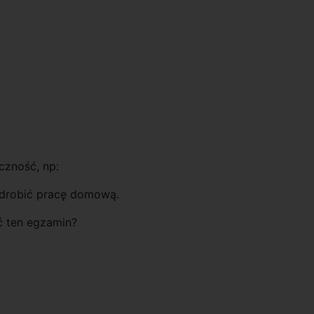
czność, np:
drobić pracę domową.
 ten egzamin?