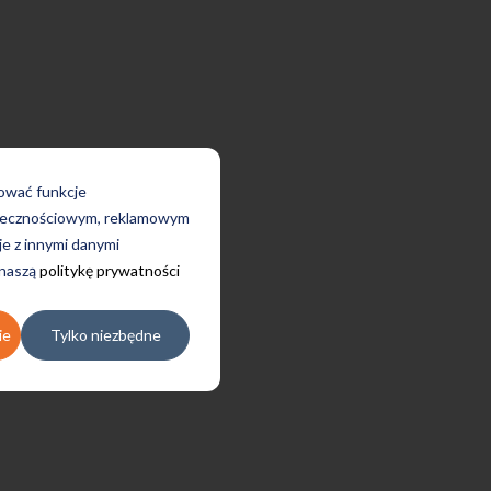
rować funkcje
połecznościowym, reklamowym
je z innymi danymi
 naszą
politykę prywatności
ie
Tylko niezbędne