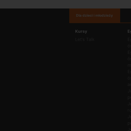
Dla dzieci i młodzieży
Kursy
E
Let's Talk
E
ó
E
ó
m
E
ó
a
J
p
J
r
J
p
J