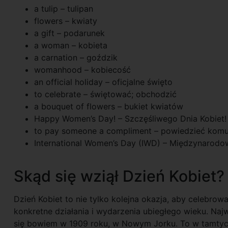
a tulip – tulipan
flowers – kwiaty
a gift – podarunek
a woman – kobieta
a carnation – goździk
womanhood – kobiecość
an official holiday – oficjalne święto
to celebrate – świętować; obchodzić
a bouquet of flowers – bukiet kwiatów
Happy Women’s Day! – Szczęśliwego Dnia Kobiet!
to pay someone a compliment – powiedzieć kom
International Women’s Day (IWD) – Międzynarodo
Skąd się wziął Dzień Kobiet?
Dzień Kobiet to nie tylko kolejna okazja, aby celebrow
konkretne działania i wydarzenia ubiegłego wieku. Na
się bowiem w 1909 roku, w Nowym Jorku. To w tamtyc