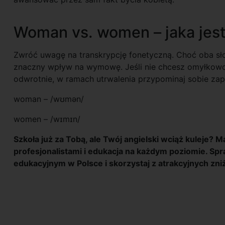
Woman vs. women – jaka jest
Zwróć uwagę na transkrypcję fonetyczną. Choć oba słowa
znaczny wpływ na wymowę. Jeśli nie chcesz omyłkowo 
odwrotnie, w ramach utrwalenia przypominaj sobie za
woman – /wʊmən/
women – /wɪmɪn/
Szkoła już za Tobą, ale Twój angielski wciąż kuleje? 
profesjonalistami i edukacja na każdym poziomie. Sp
edukacyjnym w Polsce i skorzystaj z atrakcyjnych zni