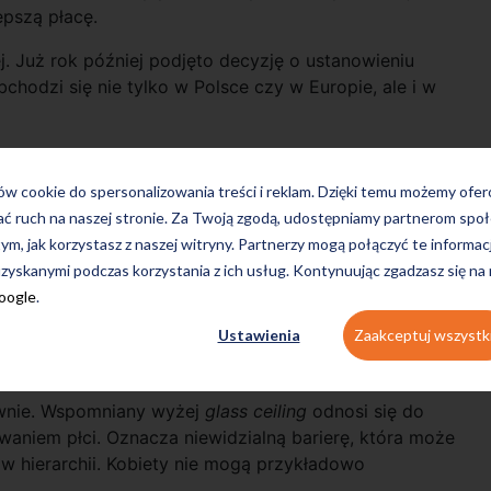
epszą płacę.
lej. Już rok później podjęto decyzję o ustanowieniu
bchodzi się nie tylko w Polsce czy w Europie, ale i w
ków cookie do spersonalizowania treści i reklam. Dzięki temu możemy ofe
ać ruch na naszej stronie. Za Twoją zgodą, udostępniamy partnerom s
tym, jak korzystasz z naszej witryny. Partnerzy mogą połączyć te informac
zyskanymi podczas korzystania z ich usług. Kontynuując zgadzasz się na
Google
.
Ustawienia
Zaakceptuj wszystk
ownie. Wspomniany wyżej
glass ceiling
odnosi się do
aniem płci. Oznacza niewidzialną barierę, która może
w hierarchii. Kobiety nie mogą przykładowo