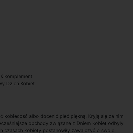
uś komplement
wy Dzień Kobiet
ać kobiecość albo docenić płeć piękną. Kryją się za nim
jwcześniejsze obchody związane z Dniem Kobiet odbyły
h czasach kobiety postanowiły zawalczyć o swoje