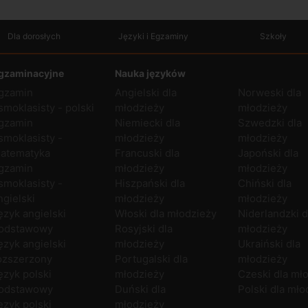
Dla dorosłych
Języki i Egzaminy
Szkoły
gzaminacyjne
Nauka języków
gzamin
Angielski dla
Norweski dla
smoklasisty - polski
młodzieży
młodzieży
gzamin
Niemiecki dla
Szwedzki dla
smoklasisty -
młodzieży
młodzieży
atematyka
Francuski dla
Japoński dla
gzamin
młodzieży
młodzieży
smoklasisty -
Hiszpański dla
Chiński dla
ngielski
młodzieży
młodzieży
ęzyk angielski
Włoski dla młodzieży
Niderlandzki d
odstawowy
Rosyjski dla
młodzieży
ęzyk angielski
młodzieży
Ukraiński dla
ozszerzony
Portugalski dla
młodzieży
ęzyk polski
młodzieży
Czeski dla mł
odstawowy
Duński dla
Polski dla mło
ęzyk polski
młodzieży