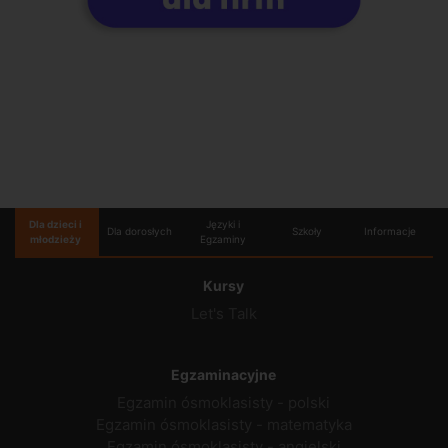
Dla dzieci i
Języki i
Dla dorosłych
Szkoły
Informacje
młodzieży
Egzaminy
Kursy
Let's Talk
Egzaminacyjne
Egzamin ósmoklasisty - polski
Egzamin ósmoklasisty - matematyka
Egzamin ósmoklasisty - angielski