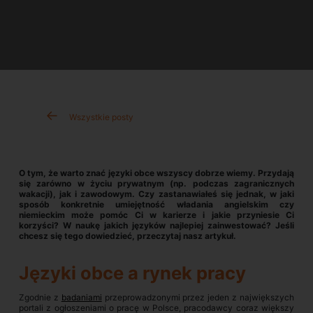
Wszystkie posty
O tym, że warto znać języki obce wszyscy dobrze wiemy. Przydają
się zarówno w życiu prywatnym (np. podczas zagranicznych
wakacji), jak i zawodowym. Czy zastanawiałeś się jednak, w jaki
sposób konkretnie umiejętność władania angielskim czy
niemieckim może pomóc Ci w karierze i jakie przyniesie Ci
korzyści? W naukę jakich języków najlepiej zainwestować? Jeśli
chcesz się tego dowiedzieć, przeczytaj nasz artykuł.
Języki obce a rynek pracy
Zgodnie z
badaniami
przeprowadzonymi przez jeden z największych
portali z ogłoszeniami o pracę w Polsce, pracodawcy coraz większy