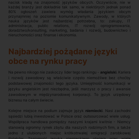
nacisk kładą na znajomość języków obcych. Oczywiście, nie w
każdej branży jest dokładnie tak samo, w niektórych jednak ponad
80% ogłoszeń zawiera wymóg władania językiem obcym
przynajmniej na poziomie komunikatywnym. Zawody, w których
nauka języków jest najbardziej potrzebna, to: zakupy, IT
administracja, public relations, IT rozwój oprogramowania,
doradztwo/konsulting, marketing, badania i rozwój, budownictwo i
nieruchomości oraz finanse i ekonomia.
Najbardziej pożądane języki
obce na rynku pracy
Na pewno nikogo nie zaskoczy lider tego rankingu -
angielski
. Kariera
i rozwój zawodowy są właściwie często niemożliwe bez choćby
podstawowej znajomości tego języka. Umiejętność komunikacji w
języku angielskim jest niezbędna, jeśli marzysz o pracy i awansie
zawodowym w międzynarodowej korporacji. To język urzędowy
biznesu na całym świecie.
Kolejne miejsce na podium zajmuje język
niemiecki
. Nasi zachodni
sąsiedzi lubią inwestować w Polsce oraz outsourcować wiele usług.
Współpraca handlowa pomiędzy naszymi krajami kwitnie - Niemcy
stanowią ogromny rynek zbytu dla naszych rodzimych firm, a także
jedno z ulubionych miejsc krótkotrwałej emigracji zarobkowej
Polaków. Znajomość języka niemieckiego otwiera więc wiele