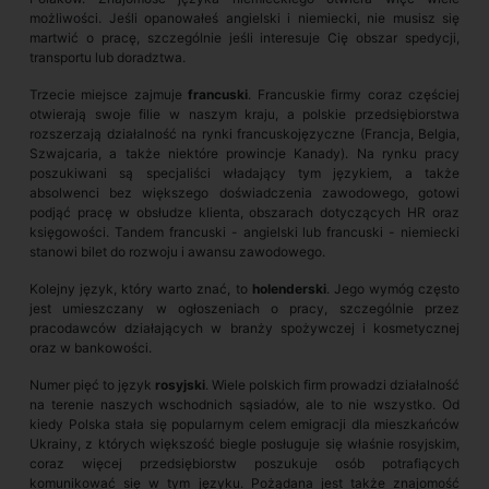
możliwości. Jeśli opanowałeś angielski i niemiecki, nie musisz się
martwić o pracę, szczególnie jeśli interesuje Cię obszar spedycji,
transportu lub doradztwa.
Trzecie miejsce zajmuje
francuski
. Francuskie firmy coraz częściej
otwierają swoje filie w naszym kraju, a polskie przedsiębiorstwa
rozszerzają działalność na rynki francuskojęzyczne (Francja, Belgia,
Szwajcaria, a także niektóre prowincje Kanady). Na rynku pracy
poszukiwani są specjaliści władający tym językiem, a także
absolwenci bez większego doświadczenia zawodowego, gotowi
podjąć pracę w obsłudze klienta, obszarach dotyczących HR oraz
księgowości. Tandem francuski - angielski lub francuski - niemiecki
stanowi bilet do rozwoju i awansu zawodowego.
Kolejny język, który warto znać, to
holenderski
. Jego wymóg często
jest umieszczany w ogłoszeniach o pracy, szczególnie przez
pracodawców działających w branży spożywczej i kosmetycznej
oraz w bankowości.
Numer pięć to język
rosyjski
. Wiele polskich firm prowadzi działalność
na terenie naszych wschodnich sąsiadów, ale to nie wszystko. Od
kiedy Polska stała się popularnym celem emigracji dla mieszkańców
Ukrainy, z których większość biegle posługuje się właśnie rosyjskim,
coraz więcej przedsiębiorstw poszukuje osób potrafiących
komunikować się w tym języku. Pożądana jest także znajomość