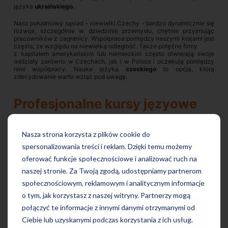
języka
ukraińskiego
.
Nasz południowy sąsiad - niewielki Czechy - bardzo dynamicznie się
rozwija, szczególnie w dziedzinie przemysłu, chętnie przyjmując
pracowników z zagranicy. Współpraca pomiędzy naszymi krajami jest
częsta, ze względu na niewielką odległość. Także potężne firmy
z kapitałem amerykańskim lub niemieckim często otwierają swoje
oddziały zarówno w Czechach, jak i w Polsce i oczekują pomiędzy
nimi współpracy. Nauka języka
czeskiego
to opcja, którą
zdecydowanie warto wziąć pod uwagę.
Profesjonalne kursy języowe
Gdzie szukać dobrych kursów językowych, zwłaszcza w przypadku
mniej popularnych języków? Postaw na szkołę językową o
Nasza strona korzysta z plików cookie do
wieloletniej tradycji i ogromnym doświadczeniu. Sprawdź ofertę
spersonalizowania treści i reklam. Dzięki temu możemy
szkoły ProfiLingua!
oferować funkcje społecznościowe i analizować ruch na
{{cta('855e3963-6c6c-41b1-bcea-3034c61f72b8','justifycenter')}}
naszej stronie. Za Twoją zgodą, udostępniamy partnerom
społecznościowym, reklamowym i analitycznym informacje
o tym, jak korzystasz z naszej witryny. Partnerzy mogą
połączyć te informacje z innymi danymi otrzymanymi od
Ciebie lub uzyskanymi podczas korzystania z ich usług.