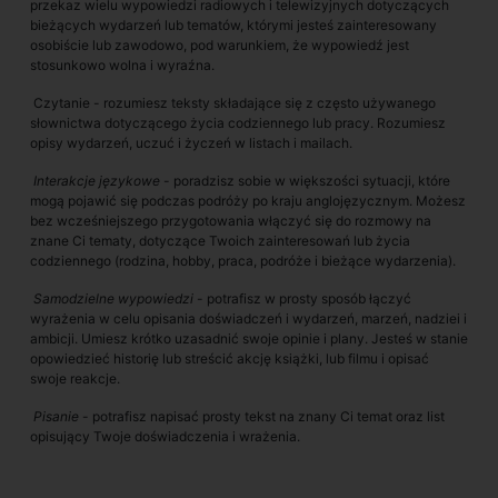
przekaz wielu wypowiedzi radiowych i telewizyjnych dotyczących
bieżących wydarzeń lub tematów, którymi jesteś zainteresowany
osobiście lub zawodowo, pod warunkiem, że wypowiedź jest
stosunkowo wolna i wyraźna.
Czytanie - rozumiesz teksty składające się z często używanego
słownictwa dotyczącego życia codziennego lub pracy. Rozumiesz
opisy wydarzeń, uczuć i życzeń w listach i mailach.
Interakcje językowe
- poradzisz sobie w większości sytuacji, które
mogą pojawić się podczas podróży po kraju anglojęzycznym. Możesz
bez wcześniejszego przygotowania włączyć się do rozmowy na
znane Ci tematy, dotyczące Twoich zainteresowań lub życia
codziennego (rodzina, hobby, praca, podróże i bieżące wydarzenia).
Samodzielne wypowiedzi
- potrafisz w prosty sposób łączyć
wyrażenia w celu opisania doświadczeń i wydarzeń, marzeń, nadziei i
ambicji. Umiesz krótko uzasadnić swoje opinie i plany. Jesteś w stanie
opowiedzieć historię lub streścić akcję książki, lub filmu i opisać
swoje reakcje.
Pisanie
- potrafisz napisać prosty tekst na znany Ci temat oraz list
opisujący Twoje doświadczenia i wrażenia.