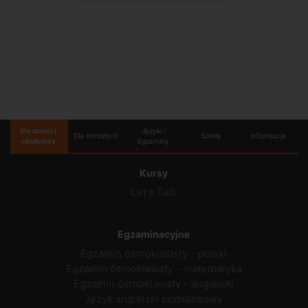
Dla dzieci i
Języki i
Dla dorosłych
Szkoły
Informacje
młodzieży
Egzaminy
Kursy
Let's Talk
Egzaminacyjne
Egzamin ósmoklasisty - polski
Egzamin ósmoklasisty - matematyka
Egzamin ósmoklasisty - angielski
Język angielski podstawowy