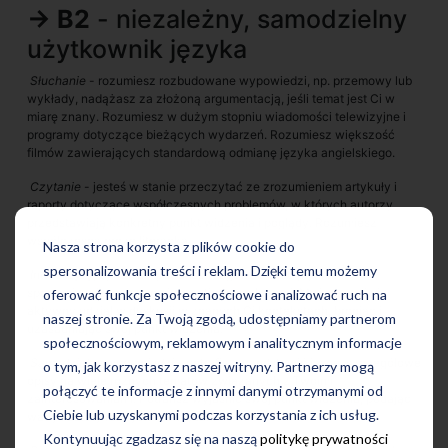
→ B2
- niezależny, samodzielny
użytkownik języka
Słuchanie
- rozumiesz rozbudowane wypowiedzi, np. przemowy lub
wykłady, nadążasz za złożoną argumentacją, jeśli temat jest Ci w
miarę znany. Rozumiesz w dużym stopniu wiadomości telewizyjne i
programy dotyczące bieżących wydarzeń. Rozumiesz większość
filmów zawierających standardową odmianę języka angielskiego.
Czytanie
- jesteś w stanie przeczytać ze zrozumieniem artykuły i
raporty dotyczące współczesnych problemów, w których autorzy
przedstawiają konkretny punkt widzenia i poglądy. Rozumiesz
współczesną prozę literacką.
Nasza strona korzysta z plików cookie do
spersonalizowania treści i reklam. Dzięki temu możemy
Interakcje językowe
- potrafisz reagować dość płynnie i
spontanicznie w rozmowie z native speakerami. Możesz wziąć
oferować funkcje społecznościowe i analizować ruch na
aktywny udział w dyskusji w znanych Ci kontekstach, broniąc i
naszej stronie. Za Twoją zgodą, udostępniamy partnerom
uzasadniając swój punkt widzenia.
społecznościowym, reklamowym i analitycznym informacje
Samodzielne wypowiedzi
- potrafisz przedstawić jasne, szczegółowe
o tym, jak korzystasz z naszej witryny. Partnerzy mogą
opisy na wiele różnych tematów związanych z Twoimi
połączyć te informacje z innymi danymi otrzymanymi od
zainteresowaniami. Potrafisz wyjaśnić swój punkt widzenia, podając
Ciebie lub uzyskanymi podczas korzystania z ich usług.
wady i zalety różnych rozwiązań.
Kontynuując zgadzasz się na naszą
politykę prywatności