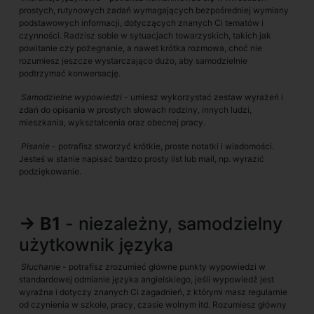
prostych, rutynowych zadań wymagających bezpośredniej wymiany
podstawowych informacji, dotyczących znanych Ci tematów i
czynności. Radzisz sobie w sytuacjach towarzyskich, takich jak
powitanie czy pożegnanie, a nawet krótka rozmowa, choć nie
rozumiesz jeszcze wystarczająco dużo, aby samodzielnie
podtrzymać konwersację.
Samodzielne wypowiedzi
- umiesz wykorzystać zestaw wyrażeń i
zdań do opisania w prostych słowach rodziny, innych ludzi,
mieszkania, wykształcenia oraz obecnej pracy.
Pisanie
- potrafisz stworzyć krótkie, proste notatki i wiadomości.
Jesteś w stanie napisać bardzo prosty list lub mail, np. wyrazić
podziękowanie.
→ B1
- niezależny, samodzielny
użytkownik języka
Słuchanie
- potrafisz zrozumieć główne punkty wypowiedzi w
standardowej odmianie języka angielskiego, jeśli wypowiedź jest
wyraźna i dotyczy znanych Ci zagadnień, z którymi masz regularnie
od czynienia w szkole, pracy, czasie wolnym itd. Rozumiesz główny