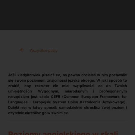
Wszystkie posty
Jeśli kiedykolwiek pisałeś cv, na pewno chciałeś w nim pochwalić
się swoim poziomem znajomości języka obcego. W jaki sposób to
zrobić, aby rekruter nie miał wątpliwości co do Twoich
umiejętności? Wygodnym, miarodajnym i profesjonalnym
narzędziem jest skala CEFR (Common European Framework for
Languages - Europejski System Opisu Kształcenia Językowego).
Dzięki niej w łatwy sposób samodzielnie określisz swój poziom i
czytelnie określisz go w swoim cv.
Poziomy angielskiego w skali