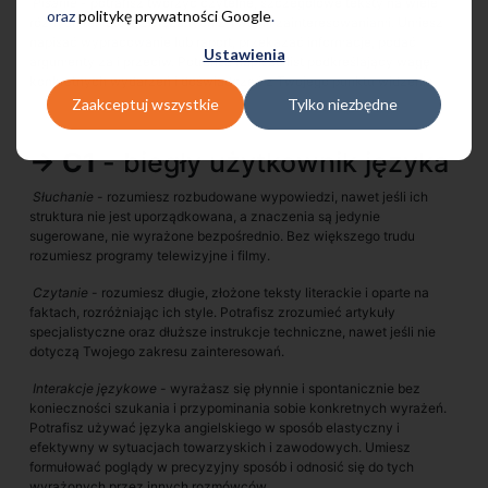
Pisanie
- potrafisz tworzyć czytelne, szczegółowe teksty na wiele
oraz
politykę prywatności Google
.
różnych tematów związanych z Twoimi zainteresowaniami. Umiesz
napisać wypracowanie lub raport, przekazać informacje, podać
Ustawienia
argumenty za i przeciw. Potrafisz napisać list podkreślający wagę
konkretnych wydarzeń i doświadczeń z Twojego punktu widzenia.
Zaakceptuj wszystkie
Tylko niezbędne
→ C1
- biegły użytkownik języka
Słuchanie
- rozumiesz rozbudowane wypowiedzi, nawet jeśli ich
struktura nie jest uporządkowana, a znaczenia są jedynie
sugerowane, nie wyrażone bezpośrednio. Bez większego trudu
rozumiesz programy telewizyjne i filmy.
Czytanie
- rozumiesz długie, złożone teksty literackie i oparte na
faktach, rozróżniając ich style. Potrafisz zrozumieć artykuły
specjalistyczne oraz dłuższe instrukcje techniczne, nawet jeśli nie
dotyczą Twojego zakresu zainteresowań.
Interakcje językowe
- wyrażasz się płynnie i spontanicznie bez
konieczności szukania i przypominania sobie konkretnych wyrażeń.
Potrafisz używać języka angielskiego w sposób elastyczny i
efektywny w sytuacjach towarzyskich i zawodowych. Umiesz
formułować poglądy w precyzyjny sposób i odnosić się do tych
wyrażonych przez innych rozmówców.