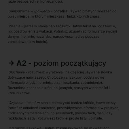
razie bezpośredniej konieczności.
Samodzielne wypowiedzi
- potrafisz używać prostych wyrażeń do
opisu miejsca, w którym mieszkasz i ludzi, których znasz.
Pisanie
- jesteś w stanie napisać krótki, łatwy tekst na pocztówce,
np. pozdrowienia z wakacji. Potrafisz uzupełniać formularze swoimi
danymi (np. imię, nazwisko, narodowość i adres podczas
zameldowania w hotelu).
→ A2
- poziom początkujący
Słuchanie
- rozumiesz wyrażenia i najczęściej używane słówka
dotyczące najbliższego Ci otoczenia (zakupy, podstawowe
informacje o rodzinie, miejsce zamieszkania, zatrudnienie).
Rozumiesz znaczenie krótkich, jasnych, prostych wiadomości i
komunikatów.
Czytanie
- jesteś w stanie przeczytać bardzo krótkie, łatwe teksty.
Potrafisz odnaleźć konkretne, przewidywalne informacje w prostych,
codziennych materiałach, np. reklamach, prospektach, menu czy
rozkładach jazdy. Rozumiesz krótkie, proste listy lub maile.
Interakcje językowe
- potrafisz komunikować się w kwestiach