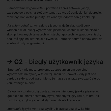
Samodzielne wypowiedzi
- potrafisz zaprezentować jasny,
szczegółowy opis na złożony temat, zawrzeć odniesienia i dygresje,
rozwinąć konkretne punkty i zakończyć odpowiednią konkluzją.
Pisanie
- potrafisz wyrazić się jasno, wyjaśniając swój punkt
widzenia w dłuższej wypowiedzi pisemnej. Jesteś w stanie pisać o
skomplikowanych tematach w listach, raportach i wypracowaniach,
podkreślając najistotniejsze kwestie. Potrafisz dobrać odpowiedni do
kontekstu styl wypowiedzi.
→ C2
- biegły użytkownik języka
Słuchanie
- nie masz problemu ze zrozumieniem dowolnej
wypowiedzi na żywo, w telewizji, radiu itd., nawet kiedy jest ona
bardzo szybka, pod warunkiem, że masz czas przyzwyczaić się do
konkretnego akcentu.
Czytanie
- z łatwością czytasz wszystkie formy języka pisanego,
łącznie z tekstami abstrakcyjnymi, złożonymi językowo, takimi jak
instrukcje, artykuły specjalistyczne i dzieła literackie.
Interakcje językowe
- bez wysiłku bierzesz udział w każdej