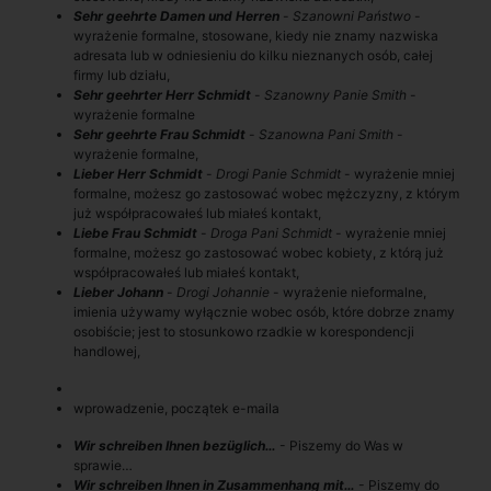
Sehr geehrte Damen und Herren
-
Szanowni Państwo
-
wyrażenie formalne, stosowane, kiedy nie znamy nazwiska
adresata lub w odniesieniu do kilku nieznanych osób, całej
firmy lub działu,
Sehr geehrter Herr Schmidt
-
Szanowny Panie Smith
-
wyrażenie formalne
Sehr geehrte Frau Schmidt
-
Szanowna Pani Smith
-
wyrażenie formalne,
Lieber Herr Schmidt
-
Drogi Panie Schmidt
- wyrażenie mniej
formalne, możesz go zastosować wobec mężczyzny, z którym
już współpracowałeś lub miałeś kontakt,
Liebe Frau Schmidt
-
Droga Pani Schmidt
- wyrażenie mniej
formalne, możesz go zastosować wobec kobiety, z którą już
współpracowałeś lub miałeś kontakt,
Lieber Johann
-
Drogi Johannie
- wyrażenie nieformalne,
imienia używamy wyłącznie wobec osób, które dobrze znamy
osobiście; jest to stosunkowo rzadkie w korespondencji
handlowej,
wprowadzenie, początek e-maila
Wir schreiben Ihnen bezüglich…
- Piszemy do Was w
sprawie…
Wir schreiben Ihnen in Zusammenhang mit…
- Piszemy do