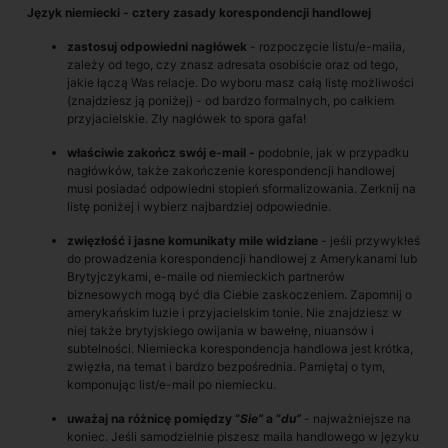
Język niemiecki - cztery zasady korespondencji handlowej
zastosuj odpowiedni nagłówek
- rozpoczęcie listu/e-maila,
zależy od tego, czy znasz adresata osobiście oraz od tego,
jakie łączą Was relacje. Do wyboru masz całą listę możliwości
(znajdziesz ją poniżej) - od bardzo formalnych, po całkiem
przyjacielskie. Zły nagłówek to spora gafa!
właściwie zakończ swój e-mail -
podobnie, jak w przypadku
nagłówków, także zakończenie korespondencji handlowej
musi posiadać odpowiedni stopień sformalizowania. Zerknij na
listę poniżej i wybierz najbardziej odpowiednie.
zwięzłość i jasne komunikaty mile widziane
- jeśli przywykłeś
do prowadzenia korespondencji handlowej z Amerykanami lub
Brytyjczykami, e-maile od niemieckich partnerów
biznesowych mogą być dla Ciebie zaskoczeniem. Zapomnij o
amerykańskim luzie i przyjacielskim tonie. Nie znajdziesz w
niej także brytyjskiego owijania w bawełnę, niuansów i
subtelności. Niemiecka korespondencja handlowa jest krótka,
zwięzła, na temat i bardzo bezpośrednia. Pamiętaj o tym,
komponując list/e-mail po niemiecku.
uważaj na różnicę pomiędzy “
Sie”
a “
du”
- najważniejsze na
koniec. Jeśli samodzielnie piszesz maila handlowego w języku