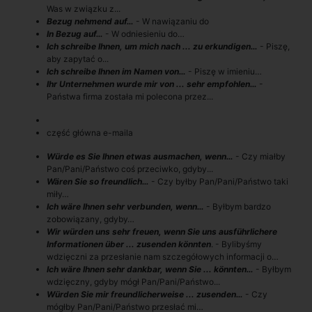
Was w związku z...
Bezug nehmend auf…
- W nawiązaniu do
In Bezug auf…
- W odniesieniu do…
Ich schreibe Ihnen, um mich nach ... zu erkundigen…
- Piszę,
aby zapytać o...
Ich schreibe Ihnen im Namen von…
- Piszę w imieniu…
Ihr Unternehmen wurde mir von ... sehr empfohlen…
-
Państwa firma została mi polecona przez...
część główna e-maila
Würde es Sie Ihnen etwas ausmachen, wenn…
- Czy miałby
Pan/Pani/Państwo coś przeciwko, gdyby...
Wären Sie so freundlich…
- Czy byłby Pan/Pani/Państwo taki
miły…
Ich wäre Ihnen sehr verbunden, wenn…
- Byłbym bardzo
zobowiązany, gdyby…
Wir würden uns sehr freuen, wenn Sie uns ausführlichere
Informationen über ... zusenden könnten
. - Bylibyśmy
wdzięczni za przesłanie nam szczegółowych informacji o…
Ich wäre Ihnen sehr dankbar, wenn Sie ... könnten…
- Byłbym
wdzięczny, gdyby mógł Pan/Pani/Państwo...
Würden Sie mir freundlicherweise ... zusenden…
- Czy
mógłby Pan/Pani/Państwo przesłać mi…