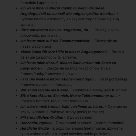
formalnie i uprzejmie).
Ich wäre Ihnen äußerst dankbar, wenn Sie diese
Angelegenheit so schnell wie möglich prüfen könnten.
-
Byłbym bardzo wdzięczny za szybkie zapoznanie się z tą
sprawą.
Bitte antworten Sie uns umgehend, da…
- Proszę o pilną
odpowiedź, ponieważ…
Ich freue mich auf die Zusammenarbeit.
- Cieszę się na
naszą współpracę.
Vielen Dank für Ihre Hilfe in dieser Angelegenheit.
- Bardzo
dziękuję za pomoc w tej sprawie.
Ich freue mich darauf, diesen Sachverhalt mit Ihnen zu
besprechen.
- Cieszę się na możliwość omówienia z
Panem/Panią/Państwem tej kwestii.
Falls Sie weitere Informationen benötigen…
- Jeśli potrzebują
Państwo dalszych informacji...
Wir schätzen Sie als Kunde.
- Cenimy Państwa, jako Klientów.
Bitte kontaktieren Sie mich. Meine Telefonnummer ist…
-
Proszę o kontakt. Mój numer telefonu to…
Ich würde mich freuen, bald von Ihnen zu hören
. - Czekam na
szybki kontakt z Państwa strony.(mniej formalne)
Mit freundlichen Grüßen
- Z poważaniem
Hochachtungsvoll
- Z wyrazami szacunku (bardzo formalne)
Herzliche Grüße
- Z pozdrowieniami (nieformalne, używane
tylko wobec osób, z którymi mówimy sobie po imieniu)