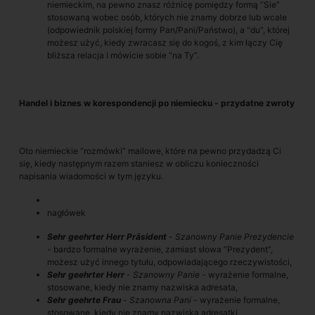
niemieckim, na pewno znasz różnicę pomiędzy formą “Sie”
stosowaną wobec osób, których nie znamy dobrze lub wcale
(odpowiednik polskiej formy Pan/Pani/Państwo), a “du”, której
możesz użyć, kiedy zwracasz się do kogoś, z kim łączy Cię
bliższa relacja i mówicie sobie “na Ty”.
Handel i biznes w korespondencji po niemiecku - przydatne zwroty
Oto niemieckie “rozmówki” mailowe, które na pewno przydadzą Ci
się, kiedy następnym razem staniesz w obliczu konieczności
napisania wiadomości w tym języku.
nagłówek
Sehr geehrter Herr Präsident
-
Szanowny Panie Prezydencie
- bardzo formalne wyrażenie, zamiast słowa “Prezydent”,
możesz użyć innego tytułu, odpowiadającego rzeczywistości,
Sehr geehrter Herr
-
Szanowny Panie
- wyrażenie formalne,
stosowane, kiedy nie znamy nazwiska adresata,
Sehr geehrte Frau
-
Szanowna Pani
- wyrażenie formalne,
stosowane, kiedy nie znamy nazwiska adresatki,