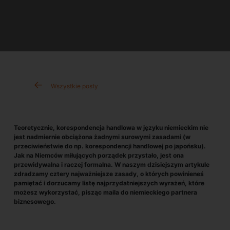
Wszystkie posty
Teoretycznie, korespondencja handlowa w języku niemieckim nie
jest nadmiernie obciążona żadnymi surowymi zasadami (w
przeciwieństwie do np. korespondencji handlowej po japońsku).
Jak na Niemców miłujących porządek przystało, jest ona
przewidywalna i raczej formalna. W naszym dzisiejszym artykule
zdradzamy cztery najważniejsze zasady, o których powinieneś
pamiętać i dorzucamy listę najprzydatniejszych wyrażeń, które
możesz wykorzystać, pisząc maila do niemieckiego partnera
biznesowego.