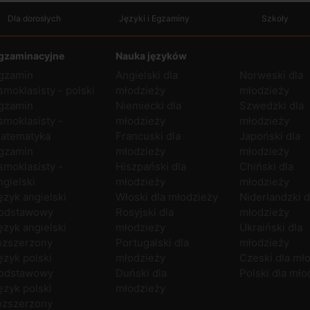
Dla dorosłych
Języki i Egzaminy
Szkoły
gzaminacyjne
Nauka języków
gzamin
Angielski dla
Norweski dla
smoklasisty - polski
młodzieży
młodzieży
gzamin
Niemiecki dla
Szwedzki dla
smoklasisty -
młodzieży
młodzieży
atematyka
Francuski dla
Japoński dla
gzamin
młodzieży
młodzieży
smoklasisty -
Hiszpański dla
Chiński dla
ngielski
młodzieży
młodzieży
ęzyk angielski
Włoski dla młodzieży
Niderlandzki d
odstawowy
Rosyjski dla
młodzieży
ęzyk angielski
młodzieży
Ukraiński dla
ozszerzony
Portugalski dla
młodzieży
ęzyk polski
młodzieży
Czeski dla mł
odstawowy
Duński dla
Polski dla mło
ęzyk polski
młodzieży
ozszerzony