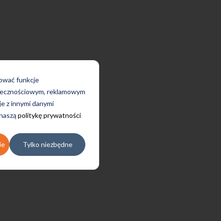
rować funkcje
połecznościowym, reklamowym
je z innymi danymi
 naszą
politykę prywatności
ie
Tylko niezbędne