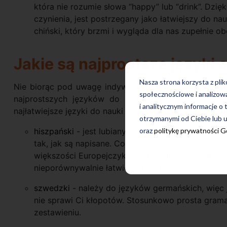
która nie rozumie słowa “happy” lub “drink”. Dzię
czynienia, jest postrzegany jako łatwiejszy do nau
chiński, który brzmi i wygląda dla nas zupełnie ob
Jakie są najprostsze języki 
Nasza strona korzysta z pli
Nie biorąc pod uwagę indywidualnych czynników, wym
społecznościowe i analizow
najprostszych języków do nauki ze względu na zło
i analitycznym informacje o 
najłatwiejsze języki do nauki to:
otrzymanymi od Ciebie lub u
oraz
politykę prywatności 
hiszpański
- jest lubiany przez uczących się go z
tak, jak są napisane. Co więcej, wiele wyrazów poc
większości Europejczyków. Zrozumienie gramatyki
nieporównywalnie łatwiejsza od polskiej.
szwedzki
- należy do języków germańskich, więc j
nie sprawi Ci kłopotów. Stosunkowo prosta gra
zestawieniu.