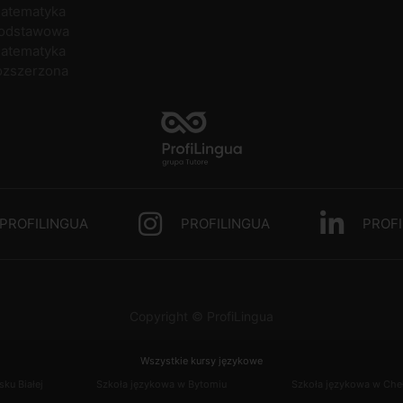
atematyka
odstawowa
atematyka
ozszerzona
PROFILINGUA
PROFILINGUA
PROFI
Copyright © ProfiLingua
Wszystkie kursy językowe
ku Białej
Szkoła językowa w Bytomiu
Szkoła językowa w Che