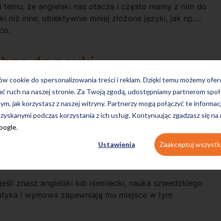
ki temu, że angielski nas otacza i często mamy z nim do
ki niż inne, obiektywnie mniej złożone języki, jak np….
co.
obce do nauki
ków cookie do spersonalizowania treści i reklam. Dzięki temu możemy ofe
ienionych powyżej, możliwe jest stworzenie rankingu
ać ruch na naszej stronie. Za Twoją zgodą, udostępniamy partnerom s
żoność ich gramatyki. Zgodnie z takim założeniem,
tym, jak korzystasz z naszej witryny. Partnerzy mogą połączyć te informac
zyskanymi podczas korzystania z ich usług. Kontynuując zgadzasz się na
Google
.
a to, że poza kilkoma wyjątkami, słowa wymawia się
hodzi z łaciny i są intuicyjnie zrozumiałe dla
Ustawienia
Zaakceptuj wszystk
 hiszpańskiej wymaga nieco wysiłku, lecz jest ona
eśli znasz angielski lub niemiecki, nauka szwedzkiego
matyka i wymowa zapewniają mu miejsce w tym