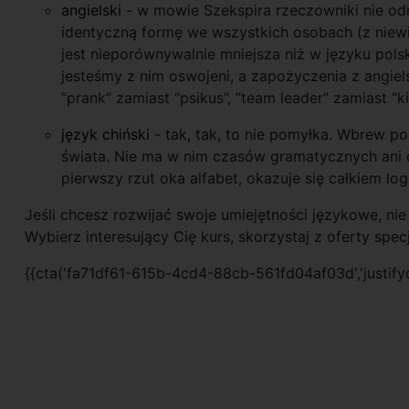
angielski
- w mowie Szekspira rzeczowniki nie odm
identyczną formę we wszystkich osobach (z niewi
jest nieporównywalnie mniejsza niż w języku pols
jesteśmy z nim oswojeni, a zapożyczenia z angiels
“prank” zamiast “psikus”, “team leader” zamiast “k
język chiński
- tak, tak, to nie pomyłka. Wbrew p
świata. Nie ma w nim czasów gramatycznych ani od
pierwszy rzut oka alfabet, okazuje się całkiem lo
Jeśli chcesz rozwijać swoje umiejętności językowe, nie 
Wybierz interesujący Cię kurs, skorzystaj z oferty sp
{{cta('fa71df61-615b-4cd4-88cb-561fd04af03d','justifyc