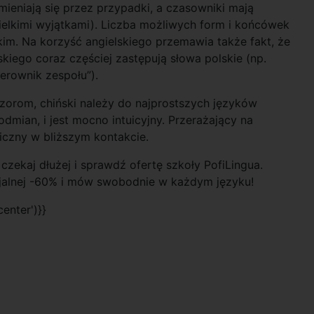
ieniają się przez przypadki, a czasowniki mają
elkimi wyjątkami). Liczba możliwych form i końcówek
kim. Na korzyść angielskiego przemawia także fakt, że
kiego coraz częściej zastępują słowa polskie (np.
ierownik zespołu”).
ozorom, chiński należy do najprostszych języków
mian, i jest mocno intuicyjny. Przerażający na
giczny w bliższym kontakcie.
czekaj dłużej i sprawdź ofertę szkoły PofiLingua.
ecjalnej -60% i mów swobodnie w każdym języku!
enter')}}