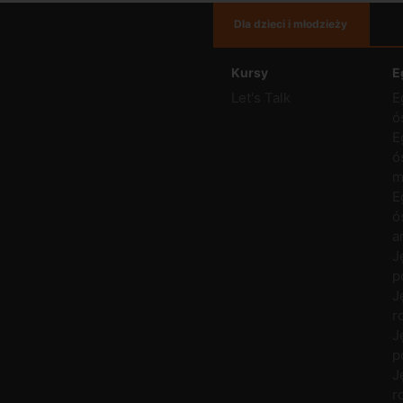
Dla dzieci i młodzieży
Kursy
E
Let's Talk
E
ó
E
ó
m
E
ó
a
J
p
J
r
J
p
J
r