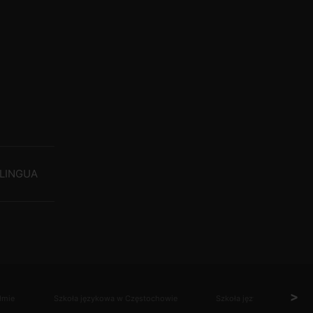
LINGUA
>
łmie
Szkoła językowa w Częstochowie
Szkoła językowa w Gdańs