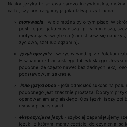
Nauka języka to sprawa bardzo indywidualna, można 
na to, czy postrzegamy ją jako łatwą, czy trudną.
motywacja
- wiele można by o tym pisać. W skróc
postrzegasz jako łatwiejszą i przyjemniejszą, szcz
motywacja wewnętrzna (sam chcesz się nauczyć),
życiowa, szef lub egzamin).
język ojczysty
- wszyscy wiedzą, że Polakom łatw
Hiszpanom - francuskiego lub włoskiego. Języki na
podobne, że często nawet bez żadnych lekcji os
podstawowym zakresie.
inne języki obce
- jeśli odniosłeś sukces na polu
podobnego jest znacznie prostsza. Dobrym przyk
opanowaniem angielskiego. Oba języki łączy zbli
ułatwia proces nauki.
ekspozycja na język
- szybciej zapamiętujemy rz
języki, z którymi mamy częściej do czynienia, są