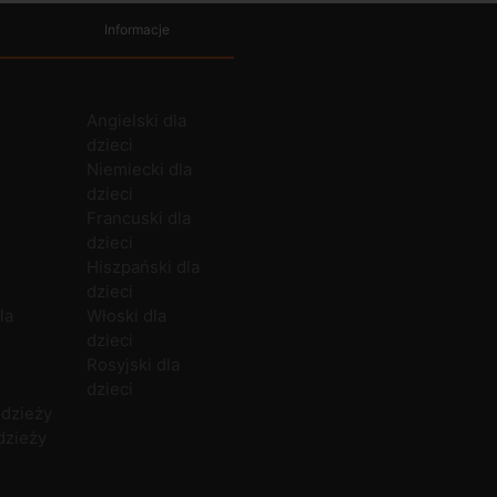
Informacje
Angielski dla
Zajęcia grupowe
Angielski
Białystok
O firmie
O
dzieci
Zajęcia indywidualne
Niemiecki
Bielsko-Biała
Polityka prywatności
C
Niemiecki dla
Zajęcia dla firm
Hiszpański
Bytom
Kariera
dzieci
Włoski
Chełm
N
Francuski dla
Francuski
Częstochowa
P
dzieci
Rosyjski
Gdańsk
P
Hiszpański dla
Norweski
Gdynia
dzieci
Duński
U
la
Włoski dla
dzieci
Rosyjski dla
dzieci
odzieży
dzieży