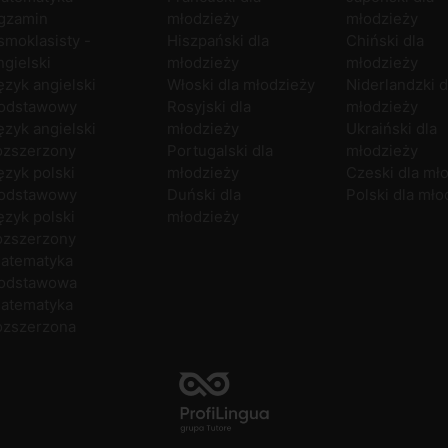
gzamin
młodzieży
młodzieży
smoklasisty -
Hiszpański dla
Chiński dla
ngielski
młodzieży
młodzieży
ęzyk angielski
Włoski dla młodzieży
Niderlandzki d
odstawowy
Rosyjski dla
młodzieży
ęzyk angielski
młodzieży
Ukraiński dla
ozszerzony
Portugalski dla
młodzieży
ęzyk polski
młodzieży
Czeski dla mł
odstawowy
Duński dla
Polski dla mło
ęzyk polski
młodzieży
ozszerzony
atematyka
odstawowa
atematyka
ozszerzona