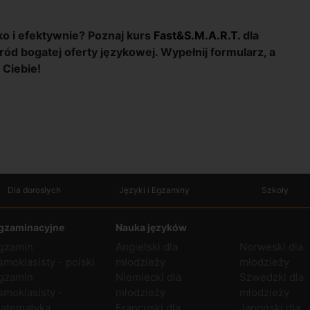
ko i efektywnie? Poznaj kurs
Fast&S.M.A.R.T.
dla
ród bogatej oferty językowej. Wypełnij formularz, a
 Ciebie!
Dla dorosłych
Języki i Egzaminy
Szkoły
gzaminacyjne
Nauka języków
gzamin
Angielski dla
Norweski dla
smoklasisty - polski
młodzieży
młodzieży
gzamin
Niemiecki dla
Szwedzki dla
smoklasisty -
młodzieży
młodzieży
atematyka
Francuski dla
Japoński dla