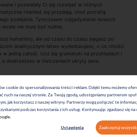
ane i pozwalały Ci się rozwijać w różnych
matyczne również się przydają, choć potrafią
ściwego podejścia. Tymczasem odgadywanie nowych
 wcale nie musi być nudne.
zę humanisty, ale od czasu do czasu sięgasz po
ościom analitycznym łatwo wydedukujesz, o co chodzi
 w jedną całość. Ucz się gramatyki na przykładach i
 a dostrzeżesz w ćwiczeniach ukryty sens.
ków cookie do spersonalizowania treści i reklam. Dzięki temu możemy ofe
kowy
ać ruch na naszej stronie. Za Twoją zgodą, udostępniamy partnerom s
tym, jak korzystasz z naszej witryny. Partnerzy mogą połączyć te informac
ednio wykorzystane zainteresowania wspierają rozwój
zyskanymi podczas korzystania z ich usług. Kontynuując zgadzasz się na
ów kina, muzyki, a nawet gier komputerowych.
Google
.
eczniejszych sposobów na naturalne oswajanie się z
Ustawienia
Zaakceptuj wszystk
zji”.