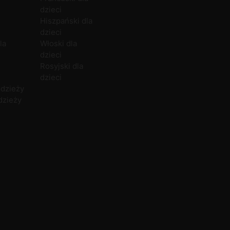
dzieci
Rosyjski
Gdańsk
P
Hiszpański dla
Norweski
Gdynia
dzieci
Duński
U
la
Włoski dla
dzieci
Rosyjski dla
dzieci
odzieży
dzieży