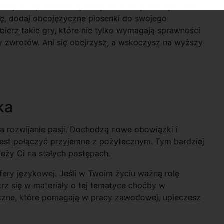
wersji z napisami? Przykłady można by mnożyć. Jeśli
tę, dodaj obcojęzyczne piosenki do swojego
ybierz takie gry, które nie tylko wymagają sprawności
y zwrotów. Ani się obejrzysz, a wskoczysz na wyższy
ka
a rozwijanie pasji. Dochodzą nowe obowiązki i
ą jest połączyć przyjemne z pożytecznym. Tym bardziej
leży Ci na stałych postępach.
fery językowej. Jeśli w Twoim życiu ważną rolę
z się w materiały o tej tematyce choćby w
yczne, które pomagają w pracy zawodowej, upieczesz