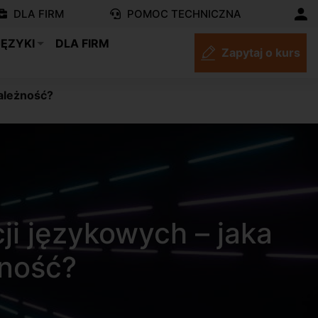
DLA FIRM
POMOC TECHNICZNA
JĘZYKI
DLA FIRM
Zapytaj o kurs
ależność?
i językowych – jaka
żność?