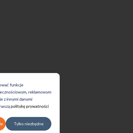
rować funkcje
połecznościowym, reklamowym
je z innymi danymi
 naszą
politykę prywatności
ie
Tylko niezbędne