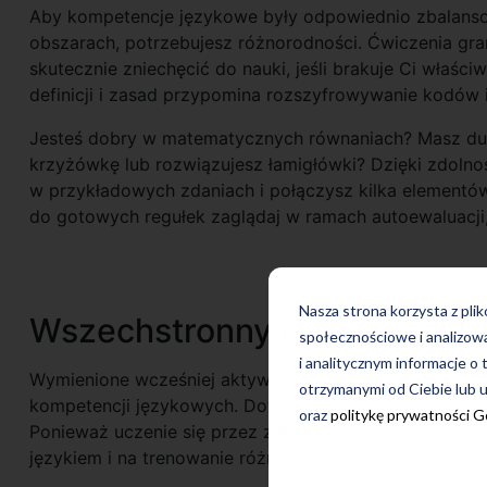
Aby kompetencje językowe były odpowiednio zbalansow
obszarach, potrzebujesz różnorodności. Ćwiczenia gra
skutecznie zniechęcić do nauki, jeśli brakuje Ci wła
definicji i zasad przypomina rozszyfrowywanie kodów i
Jesteś dobry w matematycznych równaniach? Masz dus
krzyżówkę lub rozwiązujesz łamigłówki? Dzięki zdoln
w przykładowych zdaniach i połączysz kilka elementów
do gotowych regułek zaglądaj w ramach autoewaluacji,
Nasza strona korzysta z pli
Wszechstronny rozwój języ
społecznościowe i analizow
i analitycznym informacje o 
Wymienione wcześniej aktywności sugerują, że odpowi
otrzymanymi od Ciebie lub u
kompetencji językowych. Dotyczy to również miłośnik
oraz
politykę prywatności 
Ponieważ uczenie się przez zabawę to jeden z najskut
językiem i na trenowanie różnych umiejętności „przy oka