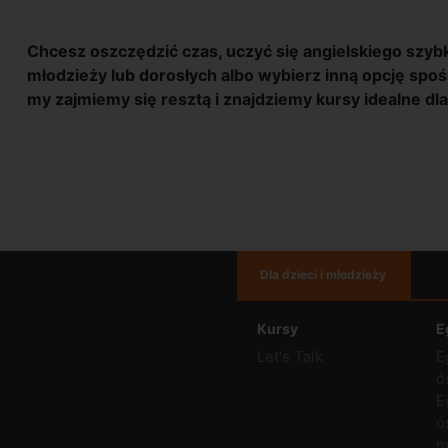
Chcesz oszczędzić czas, uczyć się angielskiego szyb
młodzieży lub dorosłych albo wybierz inną opcję spoś
my zajmiemy się resztą i znajdziemy kursy idealne dla
Dla dzieci i młodzieży
Kursy
E
Let's Talk
E
ó
E
ó
m