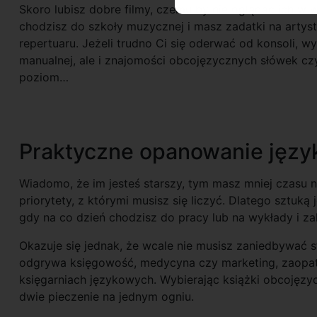
Skoro lubisz dobre filmy, czemu by nie oglądać ich w 
chodzisz do szkoły muzycznej i masz zadatki na artys
repertuaru. Jeżeli trudno Ci się oderwać od konsoli, w
manualnej, ale i znajomości obcojęzycznych słówek cz
poziom…
Praktyczne opanowanie języ
Wiadomo, że im jesteś starszy, tym masz mniej czasu n
priorytety, z którymi musisz się liczyć. Dlatego sztuk
gdy na co dzień chodzisz do pracy lub na wykłady i za
Okazuje się jednak, że wcale nie musisz zaniedbywać s
odgrywa księgowość, medycyna czy marketing, zaopatr
księgarniach językowych. Wybierając książki obcojęz
dwie pieczenie na jednym ogniu.