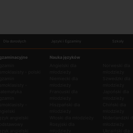
Dla dorosłych
Języki i Egzaminy
Szkoły
gzaminacyjne
Nauka języków
gzamin
Angielski dla
Norweski dla
smoklasisty - polski
młodzieży
młodzieży
gzamin
Niemiecki dla
Szwedzki dla
smoklasisty -
młodzieży
młodzieży
atematyka
Francuski dla
Japoński dla
gzamin
młodzieży
młodzieży
smoklasisty -
Hiszpański dla
Chiński dla
ngielski
młodzieży
młodzieży
ęzyk angielski
Włoski dla młodzieży
Niderlandzki d
odstawowy
Rosyjski dla
młodzieży
ęzyk angielski
młodzieży
Ukraiński dla