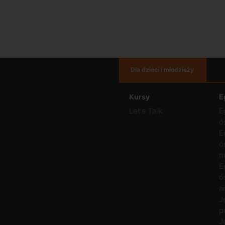
Dla dzieci i młodzieży
Kursy
E
Let's Talk
E
ó
E
ó
m
E
ó
a
J
p
J