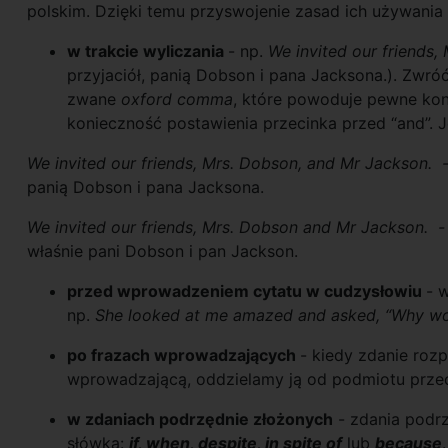
polskim. Dzięki temu przyswojenie zasad ich używania n
w trakcie wyliczania
- np.
We invited our friends
przyjaciół, panią Dobson i pana Jacksona.). Zwró
zwane
oxford comma
, które powoduje pewne kont
konieczność postawienia przecinka przed “and”. J
We invited our friends, Mrs. Dobson, and Mr Jackson. 
panią Dobson i pana Jacksona.
We invited our friends, Mrs. Dobson and Mr Jackson. 
właśnie pani Dobson i pan Jackson.
przed wprowadzeniem cytatu w cudzysłowiu
- 
np.
She looked at me amazed and asked, “Why woul
po frazach wprowadzających
- kiedy zdanie roz
wprowadzającą, oddzielamy ją od podmiotu przec
w zdaniach podrzędnie złożonych
- zdania podrz
słówka:
if, when, despite, in spite of
lub
because