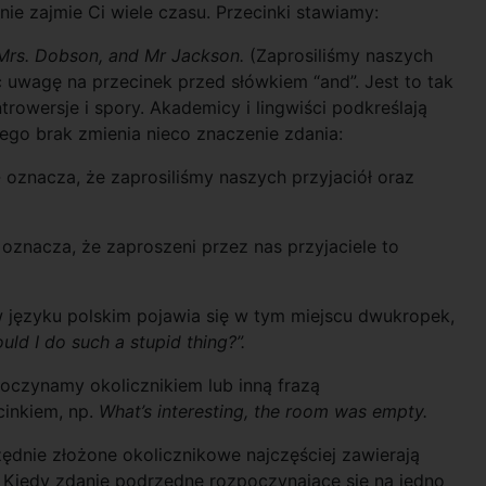
ie zajmie Ci wiele czasu. Przecinki stawiamy:
, Mrs. Dobson, and Mr Jackson.
(Zaprosiliśmy naszych
ć uwagę na przecinek przed słówkiem “and”. Jest to tak
rowersje i spory. Akademicy i lingwiści podkreślają
ego brak zmienia nieco znaczenie zdania:
-
oznacza, że zaprosiliśmy naszych przyjaciół oraz
-
oznacza, że zaproszeni przez nas przyjaciele to
w języku polskim pojawia się w tym miejscu dwukropek,
d I do such a stupid thing?”.
poczynamy okolicznikiem lub inną frazą
inkiem, np.
What’s interesting, the room was empty.
ędnie złożone okolicznikowe najczęściej zawierają
. Kiedy zdanie podrzędne rozpoczynające się na jedno