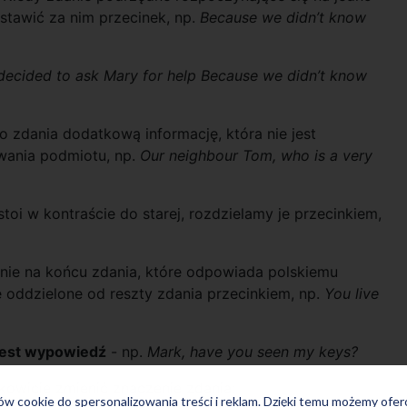
ostawić za nim przecinek, np.
Because we didn’t know
decided to ask Mary for help Because we didn’t know
 zdania dodatkową informację, która nie jest
owania podmiotu, np.
Our neighbour Tom, who is a very
toi w kontraście do starej, rozdzielamy je przecinkiem,
tanie na końcu zdania, które odpowiada polskiemu
e oddzielone od reszty zdania przecinkiem, np.
You live
 jest wypowiedź
- np.
Mark, have you seen my keys?
kowicie zmienić znaczenie zdania:
ków cookie do spersonalizowania treści i reklam. Dzięki temu możemy ofe