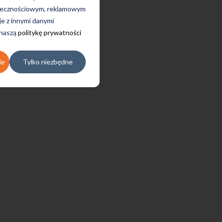
połecznościowym, reklamowym
je z innymi danymi
 naszą
politykę prywatności
ie
Tylko niezbędne