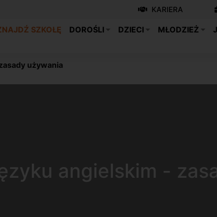
KARIERA
ZNAJDŹ SZKOŁĘ
DOROŚLI
DZIECI
MŁODZIEŻ
 zasady używania
języku angielskim - za