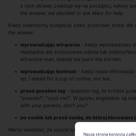
z tych słówek znajduje się na początku, należy p
the answer, we decided to ask Mary for help.
Kiedy odwrócimy kolejność zdań, przecinek znika:
We 
the answer.
wprowadzając wtrącenia
- kiedy wprowadzasz do
niezbędna dla zrozumienia zdania lub zidentyfik
attractive man, helped me paint the kitchen.
wprowadzając kontrast
- kiedy nowa informacja s
np.
I asked for a cup of coffee, not tea.
przed
question tag
-
question tag
, to krótkie py
“prawda?”, “czyż nie?”. W języku angielskim są on
with your parents, don’t you?
po osobie lub przed osobą, do której kierowana
Warto wiedzieć, że użycie lub brak przecinka może cał
Nasza strona korzysta z pli