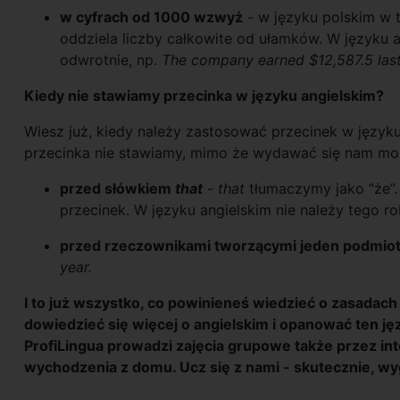
w cyfrach od 1000 wzwyż
- w języku polskim w t
oddziela liczby całkowite od ułamków. W języku 
odwrotnie, np.
The company earned $12,587.5 las
Kiedy nie stawiamy przecinka w języku angielskim?
Wiesz już, kiedy należy zastosować przecinek w języku
przecinka nie stawiamy, mimo że wydawać się nam moż
przed słówkiem
that
-
that
tłumaczymy jako “że”
przecinek. W języku angielskim nie należy tego ro
przed rzeczownikami tworzącymi jeden podmio
year.
I to już wszystko, co powinieneś wiedzieć o zasadach
dowiedzieć się więcej o angielskim i opanować ten j
ProfiLingua prowadzi zajęcia grupowe także przez in
wychodzenia z domu. Ucz się z nami - skutecznie, wy