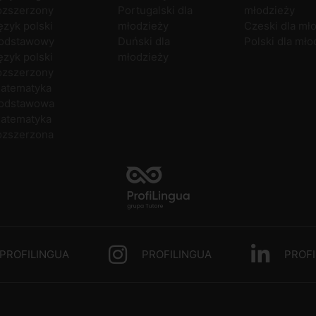
ozszerzony
Portugalski dla
młodzieży
ęzyk polski
młodzieży
Czeski dla mł
odstawowy
Duński dla
Polski dla mło
ęzyk polski
młodzieży
ozszerzony
atematyka
odstawowa
atematyka
ozszerzona
PROFILINGUA
PROFILINGUA
PROFI