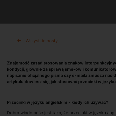
Wszystkie posty
Znajomość zasad stosowania znaków interpunkcyjnych, 
kondycji, głównie za sprawą sms-ów i komunikatorów 
napisanie oficjalnego pisma czy e-maila zmusza nas
artykułu dowiesz się, jak stosować przecinki w języku
Przecinki w języku angielskim - kiedy ich używać?
Dobra wiadomość jest taka, że przecinki w języku angie