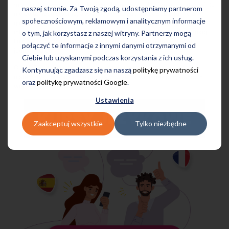
(np. nie ma wykresów funkcji wykładniczych dla różnych podstaw), to
naszej stronie. Za Twoją zgodą, udostępniamy partnerom
nie do takiego stopnia, aby w ogóle nie zaprzątać sobie funkcjami
społecznościowym, reklamowym i analitycznym informacje
głowy. Odczytywanie z wykresu własności funkcji czy
interpretowanie współczynników występujących we wzorze funkcji
o tym, jak korzystasz z naszej witryny. Partnerzy mogą
liniowej to przykładowe umiejętności, które powinieneś mieć w
połączyć te informacje z innymi danymi otrzymanymi od
jednym palcu.
Ciebie lub uzyskanymi podczas korzystania z ich usług.
CIĄGI. Tak, to kolejny ważny punkt na egzaminie maturalnym z
Kontynuując zgadzasz się na naszą
politykę prywatności
matematyki. Na poziomie podstawowym powinieneś przykładowo
oraz
politykę prywatności Google
.
wiedzieć, jak zastosować wzór na
Ustawienia
Zaakceptuj wszystkie
Tylko niezbędne