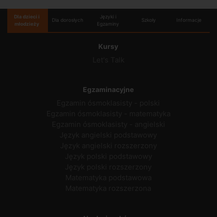
Dla dzieci i
Języki i
Dla dorosłych
Szkoły
Informacje
młodzieży
Egzaminy
Kursy
Let's Talk
Egzaminacyjne
Egzamin ósmoklasisty - polski
Egzamin ósmoklasisty - matematyka
Egzamin ósmoklasisty - angielski
Język angielski podstawowy
Język angielski rozszerzony
Język polski podstawowy
Język polski rozszerzony
Matematyka podstawowa
Matematyka rozszerzona