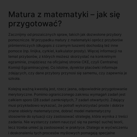
Matura z matematyki – jak się
przygotować?
Zacznijmy od prozaicznych spraw, takich jak dozwolone przybory
pomocnicze. W przypadku matury z matematyki oprócz przyborów
piśmienniczych (długopis z czarnym tuszem) dochodzą też inne
pomoce (np. linijka, cyrkiel, kalkulator prosty). Więcej informacji na
temat przyborów, z których możesz skorzystać na konkretnym
egzaminie, znajdziesz na oficjalnej stronie CKE, czyli Centralnej
Komisji Egzaminacyjnej. Co istotne, dyrektor placówki informuje
zdających, czy dane przybory przynosi się samemu, czy zapewnia je
szkoła.
Kolejną ważną kwestią jest, rzecz jasna, odpowiednie przygotowanie
merytoryczne. Pomimo ograniczonego zakresu wymagań zadań jest
całkiem sporo (28 zadań zamkniętych, 7 zadań otwartych). Zdający
musi przykładowo wykazać, że potrafi wykorzystać proste i dobrze
znane obiekty matematyczne, dobrać model matematyczny
stosownie do sytuacji czy zastosować strategię, która wynika z treści
zadania. Nie wystarczy zatem nauczyć się na pamięć suchej teorii,
lecz trzeba umieć ją zastosować w praktyce. Dlatego w wyćwiczeniu
i doskonaleniu tych procesów myślowych pomagają specjalne