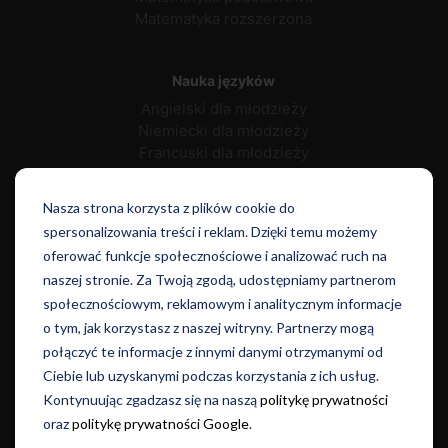
Matematyka rozszerzona
Nauka języków
Angielski dla młodzieży
Niemiecki dla młodzieży
Francuski dla młodzieży
Hiszpański dla młodzieży
Włoski dla młodzieży
Nasza strona korzysta z plików cookie do
Rosyjski dla młodzieży
spersonalizowania treści i reklam. Dzięki temu możemy
Portugalski dla młodzieży
oferować funkcje społecznościowe i analizować ruch na
Duński dla młodzieży
naszej stronie. Za Twoją zgodą, udostępniamy partnerom
społecznościowym, reklamowym i analitycznym informacje
o tym, jak korzystasz z naszej witryny. Partnerzy mogą
Norweski dla młodzieży
połączyć te informacje z innymi danymi otrzymanymi od
Szwedzki dla młodzieży
Ciebie lub uzyskanymi podczas korzystania z ich usług.
Japoński dla młodzieży
Kontynuując zgadzasz się na naszą
politykę prywatności
Chiński dla młodzieży
oraz
politykę prywatności Google
.
Niderlandzki dla młodzieży