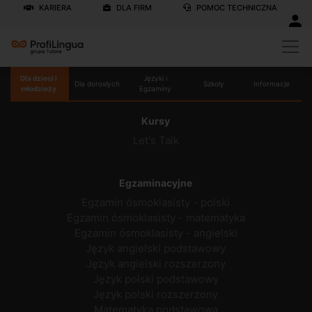
KARIERA
DLA FIRM
POMOC TECHNICZNA
Dla dzieci i
Języki i
Dla dorosłych
Szkoły
Informacje
młodzieży
Egzaminy
Kursy
Let's Talk
Egzaminacyjne
Egzamin ósmoklasisty - polski
Egzamin ósmoklasisty - matematyka
Egzamin ósmoklasisty - angielski
Język angielski podstawowy
Język angielski rozszerzony
Język polski podstawowy
Język polski rozszerzony
Matematyka podstawowa