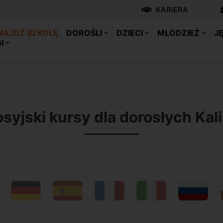
KARIERA
NAJDŹ SZKOŁĘ
DOROŚLI
DZIECI
MŁODZIEŻ
J
I
syjski kursy dla dorosłych Kal