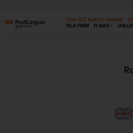
ZNAJDŹ KURSY ONLINE
Z
DLA FIRM
O NAS
USŁUG
Previous
Ro