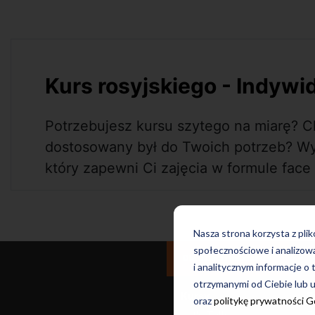
Kurs rosyjskiego - Indywi
Potrzebujesz kursu szytego na miarę? C
dostosowany był do Twoich potrzeb? Wyb
który zapewni Ci zajęcia w formule face t
Nasza strona korzysta z pli
społecznościowe i analizow
Dla dzieci i młodzieży
i analitycznym informacje o 
otrzymanymi od Ciebie lub u
Kursy
E
oraz
politykę prywatności 