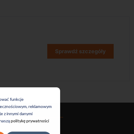
Sprawdź szczegóły
rować funkcje
połecznościowym, reklamowym
Informacje
je z innymi danymi
 naszą
politykę prywatności