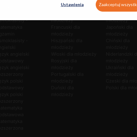
gzamin
Angielski dla
Norweski dla
Ustawienia
Zaakceptuj wszystk
smoklasisty - polski
młodzieży
młodzieży
gzamin
Niemiecki dla
Szwedzki dla
smoklasisty -
młodzieży
młodzieży
atematyka
Francuski dla
Japoński dla
gzamin
młodzieży
młodzieży
smoklasisty -
Hiszpański dla
Chiński dla
ngielski
młodzieży
młodzieży
ęzyk angielski
Włoski dla młodzieży
Niderlandzki d
odstawowy
Rosyjski dla
młodzieży
ęzyk angielski
młodzieży
Ukraiński dla
ozszerzony
Portugalski dla
młodzieży
ęzyk polski
młodzieży
Czeski dla mł
odstawowy
Duński dla
Polski dla mło
ęzyk polski
młodzieży
ozszerzony
atematyka
odstawowa
atematyka
ozszerzona