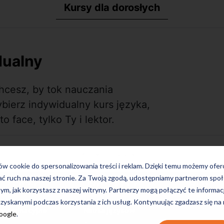
Kursy dla dorosłych
dualny
hcesz, by tok nauczania
ierz indywidualny kurs języka,
o face, tylko Ty i lektor.
Kursy dla dorosłych
ków cookie do spersonalizowania treści i reklam. Dzięki temu możemy ofe
ać ruch na naszej stronie. Za Twoją zgodą, udostępniamy partnerom s
Dla dorosłych
Języki i Egzaminy
Szkoły
tym, jak korzystasz z naszej witryny. Partnerzy mogą połączyć te informac
zyskanymi podczas korzystania z ich usług. Kontynuując zgadzasz się na
gzaminacyjne
Nauka języków
Google
.