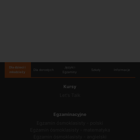
Dla dzieci i
Języki i
Dla dorosłych
Szkoły
Informacje
młodzieży
Egzaminy
Kursy
Let's Talk
Egzaminacyjne
Egzamin ósmoklasisty - polski
Egzamin ósmoklasisty - matematyka
Egzamin ósmoklasisty - angielski