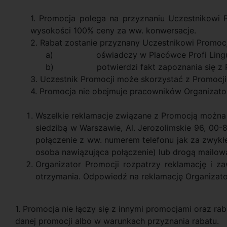
1. Promocja polega na przyznaniu Uczestnikowi P
wysokości 100% ceny za ww. konwersacje.
2. Rabat zostanie przyznany Uczestnikowi Promocji
a) oświadczy w Placówce Profi Lingua lub 
b) potwierdzi fakt zapoznania się z Regu
3. Uczestnik Promocji może skorzystać z Promocji 
4. Promocja nie obejmuje pracowników Organizato
Wszelkie reklamacje związane z Promocją można z
siedzibą w Warszawie, Al. Jerozolimskie 96, 00-
połączenie z ww. numerem telefonu jak za zwykł
osoba nawiązująca połączenie) lub drogą mailow
Organizator Promocji rozpatrzy reklamację i za
otrzymania. Odpowiedź na reklamację Organizato
1. Promocja nie łączy się z innymi promocjami oraz 
danej promocji albo w warunkach przyznania rabatu.