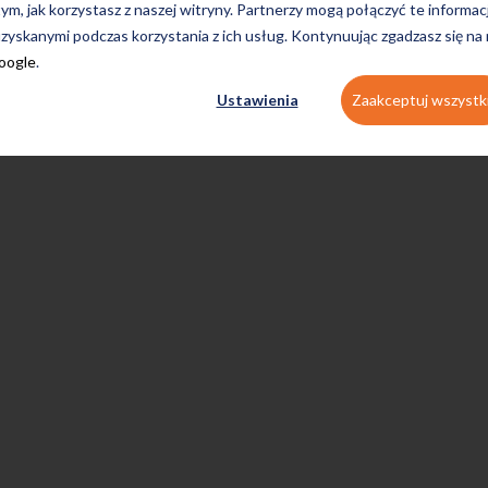
tym, jak korzystasz z naszej witryny. Partnerzy mogą połączyć te informac
zyskanymi podczas korzystania z ich usług. Kontynuując zgadzasz się na
Google
.
Ustawienia
Zaakceptuj wszystk