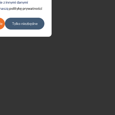
je z innymi danymi
 naszą
politykę prywatności
ie
Tylko niezbędne