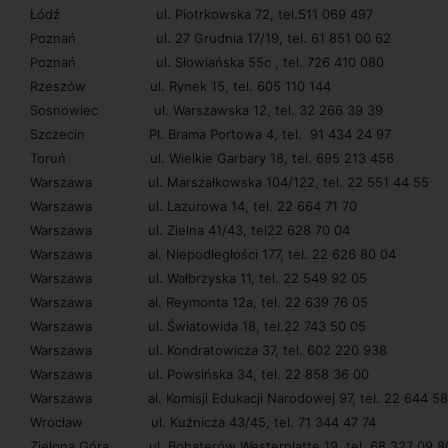
Łódź ul. Piotrkowska 72, tel.511 069 497
Poznań ul. 27 Grudnia 17/19, tel. 61 851 00 62
Poznań ul. Słowiańska 55c , tel. 726 410 080
Rzeszów ul. Rynek 15, tel. 605 110 144
Sosnowiec ul. Warszawska 12, tel. 32 266 39 39
Szczecin Pl. Brama Portowa 4, tel. 91 434 24 97
Toruń ul. Wielkie Garbary 18, tel. 695 213 456
Warszawa ul. Marszałkowska 104/122, tel. 22 551 44 55
Warszawa ul. Lazurowa 14, tel. 22 664 71 70
Warszawa ul. Zielna 41/43, tel22 628 70 04
Warszawa al. Niepodległości 177, tel. 22 626 80 04
Warszawa ul. Wałbrzyska 11, tel. 22 549 92 05
Warszawa al. Reymonta 12a, tel. 22 639 76 05
Warszawa ul. Światowida 18, tel.22 743 50 05
Warszawa ul. Kondratowicza 37, tel. 602 220 938
Warszawa ul. Powsińska 34, tel. 22 858 36 00
Warszawa al. Komisji Edukacji Narodowej 97, tel. 22 644 58
Wrocław ul. Kuźnicza 43/45, tel. 71 344 47 74
Zielona Góra ul. Bohaterów Westerplatte 19, tel. 68 327 09 8