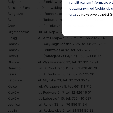
Białystok ul. Sienkiewicza 3, tel. 85 741 69 30
i analitycznym informacje o 
Bielsko – Biała ul. Dąbrowskiego 6, tel. 695 213 774
otrzymanymi od Ciebie lub u
Bydgoszcz ul. Focha 4, tel. 605 112 186
oraz
politykę prywatności 
Bytom pl. Tadeusza Kościuszki 1, tel. 726 410 096
Chełm ul. Popiełuszki 17, tel. 82 565 23 50
Częstochowa ul. Al. Najśw. Maryi Panny 15, tel. 34 361 19 06
Elbląg Al. Armii Krajowej 7-8, tel. tel. 55 232 70 49
Gdańsk ul. Wały Jagiellońskie 26/5, tel 58 321 75 50
Gdańsk ul. Grunwaldzka 82, tel. 58 767 72 25
Gdynia ul. Świętojańska 64/4, tel. 58 621 08 37
Gliwice ul. Wyszyńskiego 12, tel. 32 331 42 91
Gniezno ul. B. Chrobrego 11, tel. 61 428 46 76
Kalisz ul. Al. Wolności 6, tel. 62 757 25 20
Katowice ul. Młyńska 23, tel. 32 253 05 19
Kielce ul. Warszawska 5, tel. 661 111 715
Kraków ul. Podwale 6 i 7, tel. 12 426 16 01
Kraków ul. Lubostroń 15, tel. 726 410 087
Legnica ul. Rynek 33, tel. 76 856 51 34
Lublin al. Racławickie 6, tel. 81 534 86 23