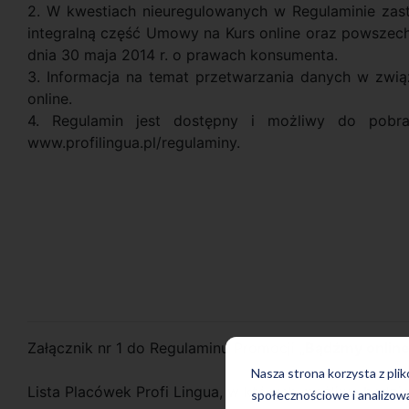
2. W kwestiach nieuregulowanych w Regulaminie zas
integralną część Umowy na Kurs online oraz powszechn
dnia 30 maja 2014 r. o prawach konsumenta.
3. Informacja na temat przetwarzania danych w zw
online.
4. Regulamin jest dostępny i możliwy do pobra
www.profilingua.pl/regulaminy.
Załącznik nr 1 do Regulaminu Promocji „
Bądźmy onlin
Nasza strona korzysta z pli
Lista Placówek Profi Lingua, w których możliwe będzie
społecznościowe i analizow