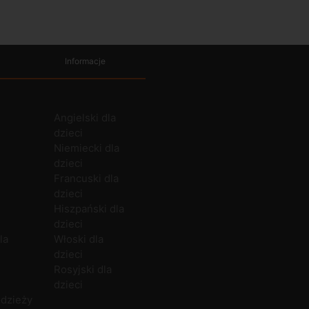
Informacje
Angielski dla
Zajęcia grupowe
Angielski
Białystok
O firmie
O
dzieci
Zajęcia indywidualne
Niemiecki
Bielsko-Biała
Polityka prywatności
C
Niemiecki dla
Zajęcia dla firm
Hiszpański
Bytom
Kariera
dzieci
Włoski
Chełm
N
Francuski dla
Francuski
Częstochowa
P
dzieci
Rosyjski
Gdańsk
P
Hiszpański dla
Norweski
Gdynia
dzieci
Duński
U
la
Włoski dla
dzieci
Rosyjski dla
dzieci
odzieży