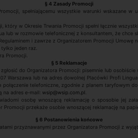
§ 4 Zasady Promocji
romocji, spełniającemu wszystkie warunki wskazane w us
, który w Okresie Trwania Promocji spełni łącznie wszystk
w rozmowie telefonicznej z konsultantem, że chce sko
laminem i zawrze z Organizatorem Promocji Umowę na 
tylko jeden raz.
ra Promocji.
§ 5 Reklamacje
głosić do Organizatora Promocji: pisemnie lub osobiście
807 Warszawa lub na adres dowolnej Placówki Profi Lingua
e połączenie telefoniczne, zgodnie z planem taryfowym do
ą na adres e-mail:
wsip@wsip.com.pl
.
wiadomi osobę wnoszącą reklamację o sposobie jej załat
r Promocji przekaże osobie wnoszącej reklamację na papie
§ 6 Postanowienia końcowe
rabatami przyznawanymi przez Organizatora Promocji z wy