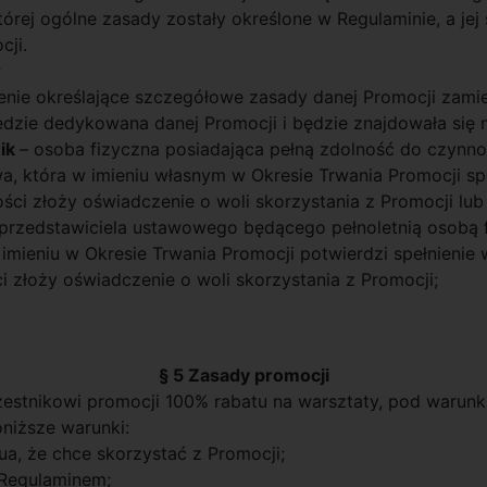
tórej ogólne zasady zostały określone w Regulaminie, a je
cji.
;
enie określające szczegółowe zasady danej Promocji zami
ędzie dedykowana danej Promocji i będzie znajdowała się n
nik
– osoba fizyczna posiadająca pełną zdolność do czynn
, która w imieniu własnym w Okresie Trwania Promocji spe
ci złoży oświadczenie o woli skorzystania z Promocji lub
rzedstawiciela ustawowego będącego pełnoletnią osobą f
j imieniu w Okresie Trwania Promocji potwierdzi spełnieni
 złoży oświadczenie o woli skorzystania z Promocji;
§ 5 Zasady promocji
zestnikowi promocji 100% rabatu na warsztaty, pod warunk
oniższe warunki:
a, że chce skorzystać z Promocji;
 Regulaminem;