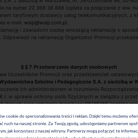
S.A. z siedzibą w Warszawie, Al. Jerozolimskie 96, 00-8
znie na numer 22 368 38 888 (opłata za połączenie z ww. n
planem taryfowym dostawcy usług telekomunikacyjnych, z 
es e-mail:
wsip@wsip.com.pl
.
klamację i zawiadomi osobę wnoszącą reklamację o sposobie
ia. Odpowiedź na reklamację Organizator Promocji przekaż
§ § 7. Przetwarzanie danych osobowych
e Uczestników Promocji oraz przedstawicieli ustawowyc
Wydawnictwa Szkolne i Pedagogiczne S.A. z siedzibą w 
oczenie ich administratorem w rozumieniu Rozporządzenia
16 r. w sprawie ochrony osób fizycznych w związku z prz
h danych oraz uchylenia dyrektywy 95/46/WE (ogólne roz
ków cookie do spersonalizowania treści i reklam. Dzięki temu możemy ofe
umer telefonu: infolinia: (+48) 801 220 555 (koszt połącz
ać ruch na naszej stronie. Za Twoją zgodą, udostępniamy partnerom s
rkowych), lub pisemnie na adres siedziby administratora 
tym, jak korzystasz z naszej witryny. Partnerzy mogą połączyć te informac
ych
: iod@wsip.pl lub pisemnie na adres siedziby administrat