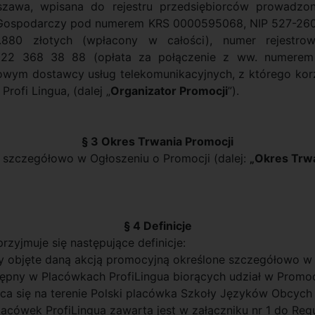
rszawa, wpisana do rejestru przedsiębiorców prowadzo
 Gospodarczy pod numerem KRS 0000595068, NIP 527-260-
880 złotych (wpłacony w całości), numer rejestrow
: 22 368 38 88 (opłata za połączenie z ww. numerem 
fowym dostawcy usług telekomunikacyjnych, z którego kor
ofi Lingua, (dalej „
Organizator Promocji
”).
§ 3 Okres Trwania Promocji
 szczegółowo w Ogłoszeniu o Promocji (dalej:
„Okres Trwa
§ 4 Definicje
rzyjmuje się następujące definicje:
ty objęte daną akcją promocyjną określone szczegółowo w
pny w Placówkach ProfiLingua biorących udział w Promoc
ąca się na terenie Polski placówka Szkoły Języków Obcych 
Placówek ProfiLingua zawarta jest w załączniku nr 1 do Reg