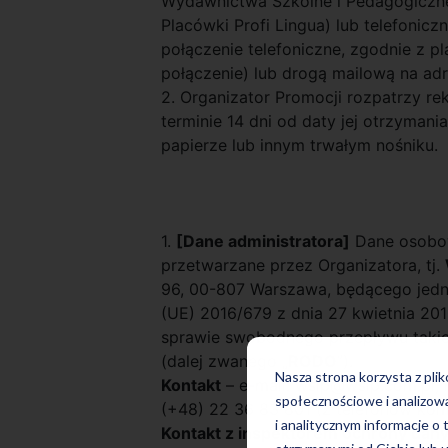
Wydawnictwa Szkolne i Pedagogiczne 
Placówki Profi Lingua) lub telefonic
połączenie telefoniczne, zgodnie z 
połączenie) lub drogą mailową na adr
2. Organizator Promocji rozpatrzy re
terminie 14 dni od daty jej otrzyman
papierze lub innym trwałym nośniku.
1.
[Dane administratora]
Dane osobow
przetwarzane przez Organizatora, tj.
96, 00-807 Warszawa, będącego jedn
(UE) 2016/679 z dnia 27 kwietnia 20
sprawie swobodnego przepływu takic
(dalej zwanego „
RODO
”).
Nasza strona korzysta z pli
Kontakt
– e-mail: wsip@wsip.com.pl, n
społecznościowe i analizow
(+48) 22 36 83 801 (z telefonów komó
i analitycznym informacje o 
Kontakt z inspektorem ochrony dan