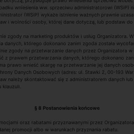
dane dotyczą, przysługuje prawo wniesienia sprzeciwu wob
padku wniesienia ww. sprzeciwu administratorowi (WSiP) n
nistrator (WSiP) wykaże istnienie ważnych prawnie uzas
w i wolności osoby, której dane dotyczą, lub podstaw do 
lnie zgody na marketing produktów i usług Organizatora. 
a danych, którego dokonano zanim zgoda została wycofa
nie zgody na przetwarzanie danych przez Organizatora w c
ć z prawem przetwarzania danych, którego dokonano zan
ma prawo wnieść skargę na przetwarzanie jej danych osob
hrony Danych Osobowych (adres: ul. Stawki 2, 00-193 Wa
aw należy skontaktować się z administratorem danych lub
klauzuli.
§ 8 Postanowienia końcowe
promocjami oraz rabatami przyznawanymi przez Organizato
anej promocji albo w warunkach przyznania rabatu.