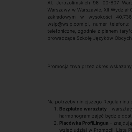
Al. Jerozolimskich 96, 00-807 Wa
Warszawy w Warszawie, XII Wydział
zakładowym w wysokości 40.736.
wsip@wsip.com.pl, numer telefonu
telefoniczne, zgodnie z planem tary
prowadząca Szkołę Języków Obcych Pr
Promocja trwa przez okres wskazany
Na potrzeby niniejszego Regulaminu p
Bezpłatne warsztaty
– warszta
harmonogram zajęć będzie dostę
Placówka ProfiLingua
– znajduj
wziąć udział w Promocji. Lista 