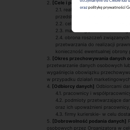
otrzymanymi od Ciebie lub u
2.
[Cele i podstawa prawna przetwa
oraz
politykę prywatności 
2.1. realizacja Promocji, w tym 
przedstawiciela ustawowego dane
2.2. cele podatkowe – podstawą 
2.3. marketing produktów i usłu
2.4. obrona roszczeń związanych
przetwarzania do realizacji praw
konieczność ewentualnej obrony p
3.
[Okres przechowywania danych 
przetwarzanie danych osobowych lub
wygaśnięcia obowiązku przechowywan
w przypadku działań marketingowyc
4.
[Odbiorcy danych]
Odbiorcami dan
4.1. pracownicy i współpracowni
4.2. podmioty przetwarzające da
oraz ich upoważnieni pracownicy, 
4.3. firmy kurierskie- w celu dos
5.
[Dobrowolność podania danych]
P
osobowych przez Organizatora w celu 