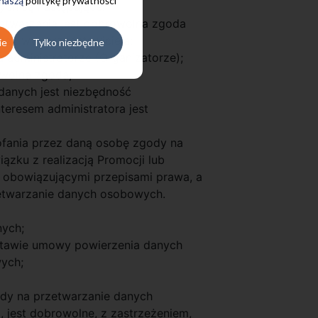
 naszą
politykę prywatności
ych są następujące:
rzetwarzania jest dobrowolna zgoda
az ww. przedstawiciela;
ie
Tylko niezbędne
administratorze (Organizatorze);
owolna zgoda;
danych jest niezbędność
teresem administratora jest
ania przez daną osobę zgody na
zku z realizacją Promocji lub
 obowiązującymi przepisami prawa, a
etwarzanie danych osobowych.
nych;
dstawie umowy powierzenia danych
wych;
dy na przetwarzanie danych
, jest dobrowolne, z zastrzeżeniem,