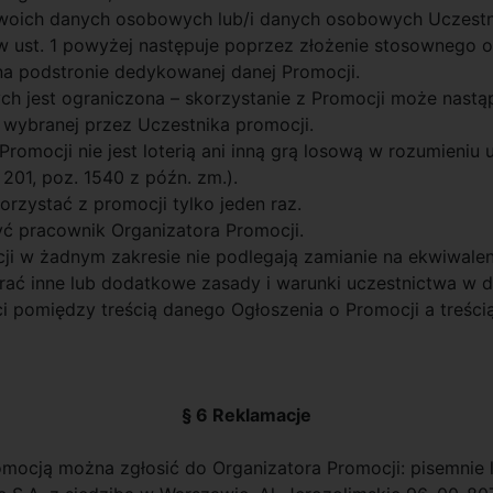
woich danych osobowych lub/i danych osobowych Uczestni
w ust. 1 powyżej następuje poprzez złożenie stosownego
a podstronie dedykowanej danej Promocji.
ych jest ograniczona – skorzystanie z Promocji może nastą
 wybranej przez Uczestnika promocji.
romocji nie jest loterią ani inną grą losową w rozumieniu
201, poz. 1540 z późn. zm.).
rzystać z promocji tylko jeden raz.
yć pracownik Organizatora Promocji.
ji w żadnym zakresie nie podlegają zamianie na ekwiwalen
rać inne lub dodatkowe zasady i warunki uczestnictwa w d
 pomiędzy treścią danego Ogłoszenia o Promocji a treścią
§ 6 Reklamacje
omocją można zgłosić do Organizatora Promocji: pisemnie l