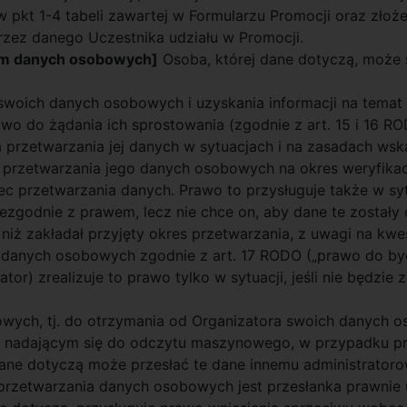
 pkt 1-4 tabeli zawartej w Formularzu Promocji oraz zło
przez danego Uczestnika udziału w Promocji.
em danych osobowych]
Osoba, której dane dotyczą, może 
swoich danych osobowych i uzyskania informacji na temat 
o do żądania ich sprostowania (zgodnie z art. 15 i 16 RO
a przetwarzania jej danych w sytuacjach i na zasadach ws
przetwarzania jego danych osobowych na okres weryfikacj
ec przetwarzania danych. Prawo to przysługuje także w sy
iezgodnie z prawem, lecz nie chce on, aby dane te zostały
niż zakładał przyjęty okres przetwarzania, z uwagi na kwes
ej danych osobowych zgodnie z art. 17 RODO („prawo do b
tor) zrealizuje to prawo tylko w sytuacji, jeśli nie będzi
owych, tj. do otrzymania od Organizatora swoich danych
nadającym się do odczytu maszynowego, w przypadku pr
dane dotyczą może przesłać te dane innemu administratoro
 przetwarzania danych osobowych jest przesłanka prawnie