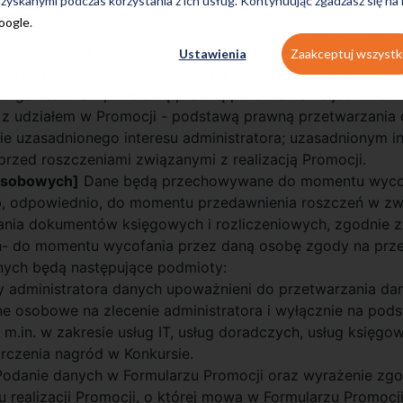
zyskanymi podczas korzystania z ich usług. Kontynuując zgadzasz się na
rzania danych]
Cele i podstawa prawna przetwarzania dan
Google
.
rozpatrzenie ewentualnych reklamacji - podstawą prawną p
go Uczestnika na przetwarzanie danych ww. Uczestnika or
Ustawienia
Zaakceptuj wszystk
prawną jest wypełnienie obowiązku prawnego ciążącego na 
g Organizatora - podstawą prawną przetwarzania jest dobr
 z udziałem w Promocji - podstawą prawną przetwarzania 
nie uzasadnionego interesu administratora; uzasadnionym in
rzed roszczeniami związanymi z realizacją Promocji.
osobowych]
Dane będą przechowywane do momentu wycof
, odpowiednio, do momentu przedawnienia roszczeń w zwią
ia dokumentów księgowych i rozliczeniowych, zgodnie z
h- do momentu wycofania przez daną osobę zgody na prz
ych będą następujące podmioty:
cy administratora danych upoważnieni do przetwarzania da
ne osobowe na zlecenie administratora i wyłącznie na po
m.in. w zakresie usług IT, usług doradczych, usług księgo
tarczenia nagród w Konkursie.
odanie danych w Formularzu Promocji oraz wyrażenie zgo
realizacji Promocji, o której mowa w Formularzu Promocji