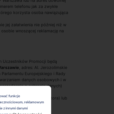
07 Warszawa lub na adres dowolnej
umerem telefonu jak za zwykłe
którego korzysta osoba nawiązująca
 jej załatwienia nie później niż w
e osobie wnoszącej reklamację na
h Uczestników Promocji będą
Warszawie
, adres: Al. Jerozolimskie
 Parlamentu Europejskiego i Rady
etwarzaniem danych osobowych i w
porządzenie o ochronie danych)
rować funkcje
enia zgodny z taryfą operatora) lub
połecznościowym, reklamowym
(Organizator).
je z innymi danymi
ora.