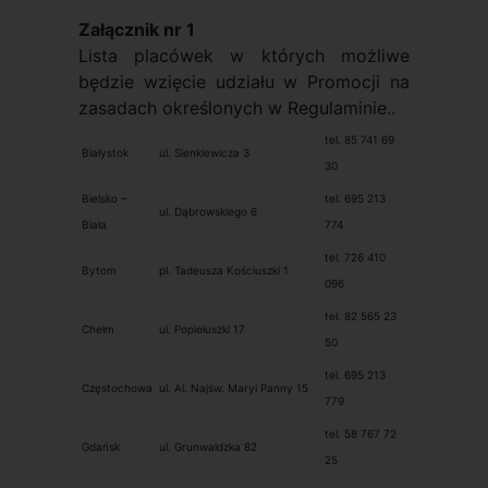
Załącznik nr 1
Lista placówek w których możliwe
będzie wzięcie udziału w Promocji na
zasadach określonych w Regulaminie..
tel. 85 741 69
Białystok
ul. Sienkiewicza 3
30
Bielsko –
tel. 695 213
ul. Dąbrowskiego 6
Biała
774
tel. 726 410
Bytom
pl. Tadeusza Kościuszki 1
096
tel. 82 565 23
Chełm
ul. Popiełuszki 17
50
tel. 695 213
Częstochowa
ul. Al. Najśw. Maryi Panny 15
779
tel. 58 767 72
Gdańsk
ul. Grunwaldzka 82
25