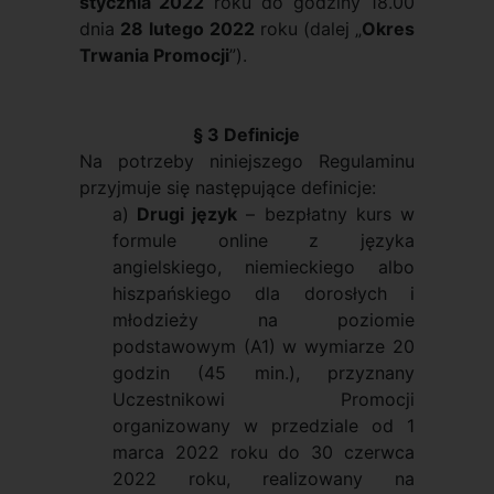
stycznia 2022
roku do godziny 18.00
dnia
28 lutego 2022
roku
(dalej „
Okres
Trwania Promocji
”).
§ 3 Definicje
Na potrzeby niniejszego Regulaminu
przyjmuje się następujące definicje:
a)
Drugi język
– bezpłatny kurs w
formule online z języka
angielskiego, niemieckiego albo
hiszpańskiego dla dorosłych i
młodzieży na poziomie
podstawowym (A1) w wymiarze 20
godzin (45 min.), przyznany
Uczestnikowi Promocji
organizowany w przedziale od 1
marca 2022 roku do 30 czerwca
2022 roku, realizowany na