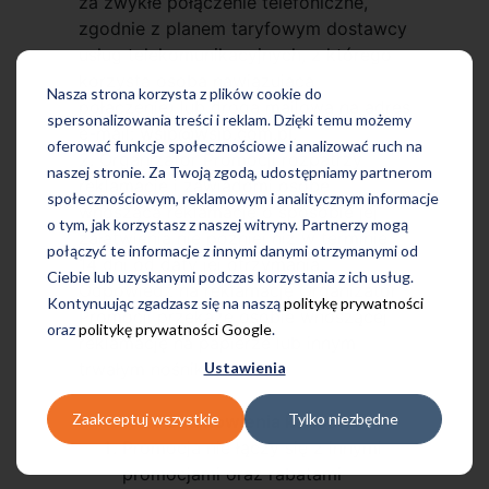
za zwykłe połączenie telefoniczne,
zgodnie z planem taryfowym dostawcy
usług telekomunikacyjnych, z którego
korzysta osoba nawiązująca
Nasza strona korzysta z plików cookie do
połączenie) lub drogą mailową na adres
spersonalizowania treści i reklam. Dzięki temu możemy
e-mail:
wsip@wsip.com.pl
.
oferować funkcje społecznościowe i analizować ruch na
2. Organizator Promocji rozpatrzy
naszej stronie. Za Twoją zgodą, udostępniamy partnerom
reklamację i zawiadomi osobę
społecznościowym, reklamowym i analitycznym informacje
wnoszącą reklamację o sposobie jej
o tym, jak korzystasz z naszej witryny. Partnerzy mogą
załatwienia nie później niż w terminie
połączyć te informacje z innymi danymi otrzymanymi od
14 dni od daty jej otrzymania.
Ciebie lub uzyskanymi podczas korzystania z ich usług.
Odpowiedź na reklamację Organizator
Kontynuując zgadzasz się na naszą
politykę prywatności
Promocji przekaże osobie wnoszącej
oraz
politykę prywatności Google
.
reklamację na papierze lub innym
trwałym nośniku.
Ustawienia
Zaakceptuj wszystkie
Tylko niezbędne
§ 7 Postanowienia końcowe
Promocja nie łączy się z innymi
promocjami oraz rabatami