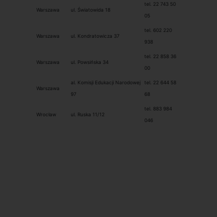
tel. 22 743 50
Warszawa
ul. Światowida 18
05
tel. 602 220
Warszawa
ul. Kondratowicza 37
938
tel. 22 858 36
Warszawa
ul. Powsińska 34
00
al. Komisji Edukacji Narodowej
tel. 22 644 58
Warszawa
97
68
tel. 883 984
Wrocław
ul. Ruska 11/12
046