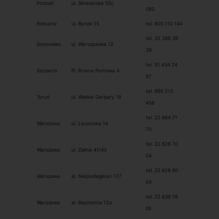
Poznań
ul. Słowiańska 55c
080
Rzeszów
ul. Rynek 15
tel. 605 110 144
tel. 32 266 39
Sosnowiec
ul. Warszawska 12
39
tel. 91 434 24
Szczecin
Pl. Brama Portowa 4
97
tel. 695 213
Toruń
ul. Wielkie Garbary 18
456
tel. 22 664 71
Warszawa
ul. Lazurowa 14
70
tel. 22 628 70
Warszawa
ul. Zielna 41/43
04
tel. 22 626 80
Warszawa
al. Niepodległości 177
04
tel. 22 639 76
Warszawa
al. Reymonta 12a
05