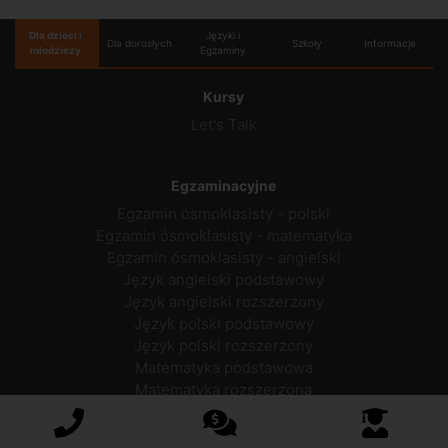
Dla dzieci i
Języki i
Dla dorosłych
Szkoły
Informacje
młodzieży
Egzaminy
Kursy
Let's Talk
Egzaminacyjne
Egzamin ósmoklasisty - polski
Egzamin ósmoklasisty - matematyka
Egzamin ósmoklasisty - angielski
Język angielski podstawowy
Język angielski rozszerzony
Język polski podstawowy
Język polski rozszerzony
Matematyka podstawowa
Matematyka rozszerzona