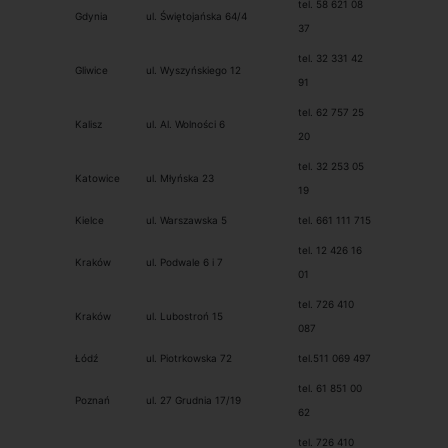
tel. 58 621 08
Gdynia
ul. Świętojańska 64/4
37
tel. 32 331 42
Gliwice
ul. Wyszyńskiego 12
91
tel. 62 757 25
Kalisz
ul. Al. Wolności 6
20
tel. 32 253 05
Katowice
ul. Młyńska 23
19
Kielce
ul. Warszawska 5
tel. 661 111 715
tel. 12 426 16
Kraków
ul. Podwale 6 i 7
01
tel. 726 410
Kraków
ul. Lubostroń 15
087
Łódź
ul. Piotrkowska 72
tel.511 069 497
tel. 61 851 00
Poznań
ul. 27 Grudnia 17/19
62
tel. 726 410