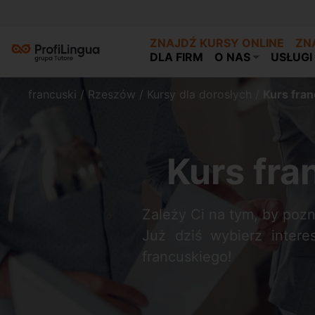
ZNAJDŹ KURSY ONLINE
ZN
DLA FIRM
O NAS
USŁUGI
francuski
/
Rzeszów
/
Kursy dla dorosłych
/
Kurs fran
Kurs fra
Zależy Ci na tym, by poz
Już dziś wybierz intere
francuskiego!