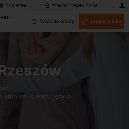
DLA FIRM
POMOC TECHNICZNA
YKI
Wróć do oferty
Zapytaj o kurs
i Rzeszów
ru?
z krótkich kursów języka