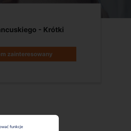
ancuskiego - Krótki
em zainteresowany
rować funkcje