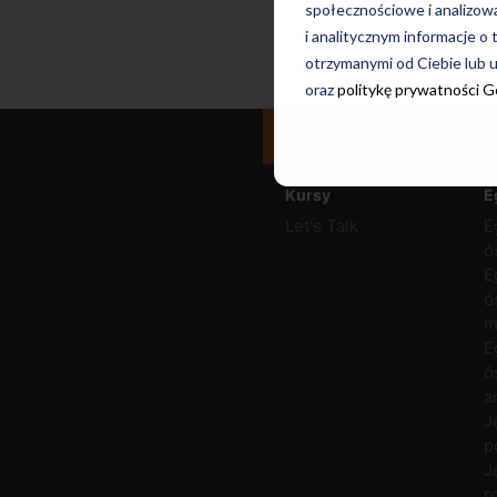
społecznościowe i analizow
i analitycznym informacje o 
otrzymanymi od Ciebie lub u
oraz
politykę prywatności 
Dla dzieci i młodzieży
Kursy
E
Let's Talk
E
ó
E
ó
m
E
ó
a
J
p
J
r