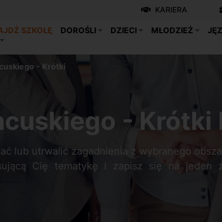
KARIERA
AJDŹ SZKOŁĘ
DOROŚLI
DZIECI
MŁODZIEŻ
JĘZ
cuskiego - Krótki
ncuskiego - Krótk
nać lub utrwalić zagadnienia z wybranego obsza
sującą Cię tematykę i zapisz się na jeden 