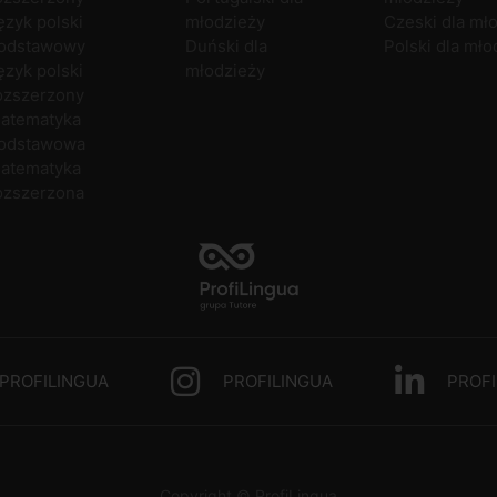
ęzyk polski
młodzieży
Czeski dla mł
odstawowy
Duński dla
Polski dla mło
ęzyk polski
młodzieży
ozszerzony
atematyka
odstawowa
atematyka
ozszerzona
PROFILINGUA
PROFILINGUA
PROFI
Copyright © ProfiLingua