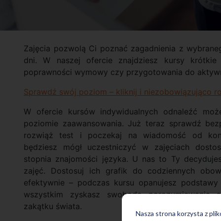
Zajęcia pozwolą Ci poznać zagadnienia z wybrane
dni. W naszej ofercie znajdziesz kursy krótkie
poprawności wymowy czy przygotowania do aktyw
Sprawdź swój poziom – kliknij i niezobowiązująco ro
W ofercie kursów indywidualnych odnaleźć mo
poziomie zaawansowania. Już teraz sprawdź bezpł
rozwiąż test i poczekaj na wiadomość od kons
będziesz mógł uczestniczyć w zajęciach dost
stopnia znajomości języka. U nas to Ty decydujes
zajęć. Dostosuj ich grafik do codziennych obo
efektywnie – podczas kursu opanujesz podstawy 
wszystkim zyskasz swobodę porozumiewania 
zakątku świata.
Nasza strona korzysta z pli