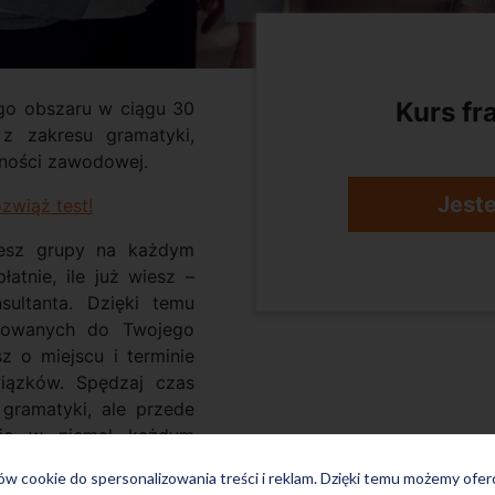
Kurs fr
go obszaru w ciągu 30
 z zakresu gramatyki,
ności zawodowej.
Jest
zwiąż test!
żesz grupy na każdym
atnie, ile już wiesz –
ultanta. Dzięki temu
osowanych do Twojego
z o miejscu i terminie
wiązków. Spędzaj czas
gramatyki, ale przede
się w niemal każdym
ków cookie do spersonalizowania treści i reklam. Dzięki temu możemy ofe