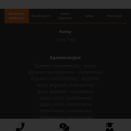
Dla dzieci i
Języki i
Dla dorosłych
Szkoły
Informacje
młodzieży
Egzaminy
Kursy
Let's Talk
Egzaminacyjne
Egzamin ósmoklasisty - polski
Egzamin ósmoklasisty - matematyka
Egzamin ósmoklasisty - angielski
Język angielski podstawowy
Język angielski rozszerzony
Język polski podstawowy
Język polski rozszerzony
Matematyka podstawowa
Matematyka rozszerzona