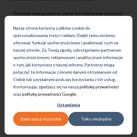
Poniżej wskazujemy dane kontaktowe nowego
Administratora Danych Osobowych:
Tutore Poland sp. z o.o., ul. Piotrkowska 157A, 90-
Nasza strona korzysta z plików cookie do
440 Łódź
spersonalizowania treści i reklam. Dzięki temu możemy
KRS 0000670834, NIP: 7272812193, REGON:
oferować funkcje społecznościowe i analizować ruch na
366891567
naszej stronie. Za Twoją zgodą, udostępniamy partnerom
sąd rejestrowy: Sąd Rejonowy dla Łodzi-
społecznościowym, reklamowym i analitycznym informacje
Śródmieścia w Łodzi, XX Wydział Krajowego
o tym, jak korzystasz z naszej witryny. Partnerzy mogą
Rejestru Sądowego
połączyć te informacje z innymi danymi otrzymanymi od
kapitał zakładowy: 3 500 000 zł
Ciebie lub uzyskanymi podczas korzystania z ich usług.
Kontynuując zgadzasz się na naszą
politykę prywatności
oraz
politykę prywatności Google
.
Ustawienia
Zaakceptuj wszystkie
Tylko niezbędne