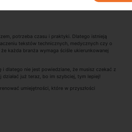
em, potrzeba czasu i praktyki. Dlatego istnieją
łumaczeniu tekstów technicznych, medycznych czy o
, że każda branża wymaga ściśle ukierunkowanej
i dlatego nie jest powiedziane, że musisz czekać z
ziałać już teraz, bo im szybciej, tym lepiej!
trenować umiejętności, które w przyszłości