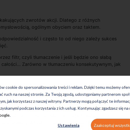
akujących zwrotów akcji. Dlatego z różnych
omysłowością, ogólnym obyciem oraz taktem.
dpowiedzialność i często to od niego zależy sukces
ięć.
zez filtr, czyli tłumaczenie i jeśli będzie ono słabą
ór całości… Zarówno w tłumaczeniu konsekutywnym, jak
ków cookie do spersonalizowania treści i reklam. Dzięki temu możemy ofe
ać ruch na naszej stronie. Za Twoją zgodą, udostępniamy partnerom s
tym, jak korzystasz z naszej witryny. Partnerzy mogą połączyć te informac
zyskanymi podczas korzystania z ich usług. Kontynuując zgadzasz się na
 bohatera i rzemieślnika w jednym. Z jednej strony
Google
.
 dyplomacją, z drugiej stąpa twardo po ziemi.
Ustawienia
Zaakceptuj wszystk