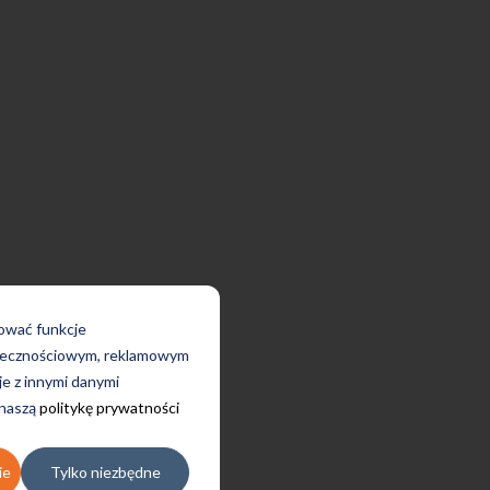
rować funkcje
połecznościowym, reklamowym
je z innymi danymi
 naszą
politykę prywatności
ie
Tylko niezbędne