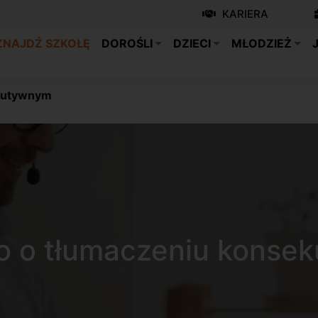
KARIERA
ZNAJDŹ SZKOŁĘ
DOROŚLI
DZIECI
MŁODZIEŻ
ekutywnym
o o tłumaczeniu konse