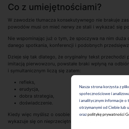
Co z umiejętnościami?
W zawodzie tłumacza konsekutywnego nie brakuje zask
powodów musi on mieć nerwy ze stali i wykazać się p
Nie wspominając już o tym, że spoczywa na nim duża o
danego spotkania, konferencji i podobnych przedsięwz
Dzieje się tak dlatego, że oryginalny tekst przechodzi pr
imitacją pierwowzoru, powstałe braki wpłyną na odbi
i symultanicznym liczą się zatem:
refleks,
Nasza strona korzysta z pli
erudycja,
społecznościowe i analizow
dobra strategia,
i analitycznym informacje o 
doświadczenie.
otrzymanymi od Ciebie lub u
Kiedy więc myślisz o osobie tłumacza, masz przed sobą
oraz
politykę prywatności 
wykazuje się on nieprzeciętnym poziomem inteligencji i