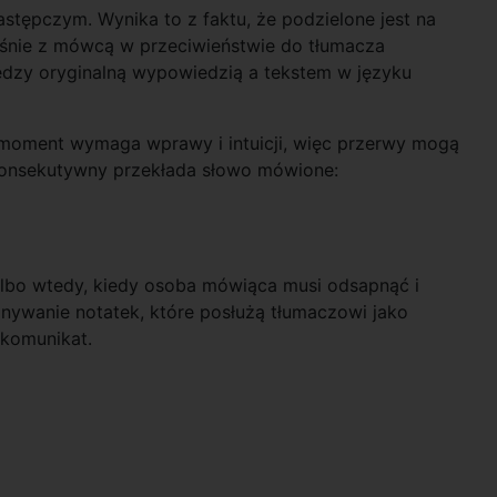
tępczym. Wynika to z faktu, że podzielone jest na
śnie z mówcą w przeciwieństwie do tłumacza
ędzy oryginalną wypowiedzią a tekstem w języku
 moment wymaga wprawy i intuicji, więc przerwy mogą
 konsekutywny przekłada słowo mówione:
 albo wtedy, kiedy osoba mówiąca musi odsapnąć i
konywanie notatek, które posłużą tłumaczowi jako
 komunikat.