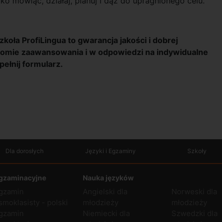
o mówiąc, działaj, planuj i dąż do upragnionego celu.
koła ProfiLingua to gwarancja jakości i dobrej
omie zaawansowania i w odpowiedzi na indywidualne
pełnij formularz.
Dla dorosłych
Języki i Egzaminy
Szkoły
gzaminacyjne
Nauka języków
gzamin
Angielski dla
Norweski dla
smoklasisty - polski
młodzieży
młodzieży
gzamin
Niemiecki dla
Szwedzki dla