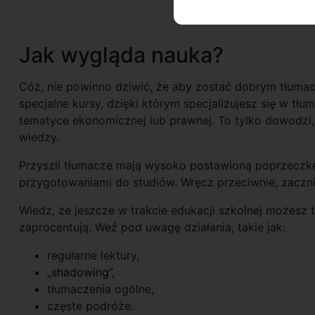
Jak wygląda nauka?
Cóż, nie powinno dziwić, że aby zostać dobrym tłumacz
specjalne kursy, dzięki którym specjalizujesz się w t
tematyce ekonomicznej lub prawnej. To tylko dowodzi
wiedzy.
Przyszli tłumacze mają wysoko postawioną poprzeczkę 
przygotowaniami do studiów. Wręcz przeciwnie, zacznij d
Wiedz, że jeszcze w trakcie edukacji szkolnej możesz 
zaprocentują. Weź pod uwagę działania, takie jak:
regularne lektury,
„shadowing”
,
tłumaczenia ogólne,
częste podróże.