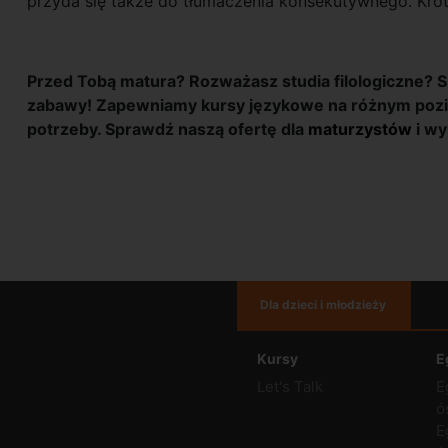
przyda się także do tłumaczenia konsekutywnego. Krótk
Przed Tobą matura? Rozważasz studia filologiczne? Sz
zabawy! Zapewniamy kursy językowe na różnym pozi
potrzeby. Sprawdź naszą ofertę dla
maturzystów
i wy
Dla dzieci i młodzieży
Kursy
E
Let's Talk
E
ó
E