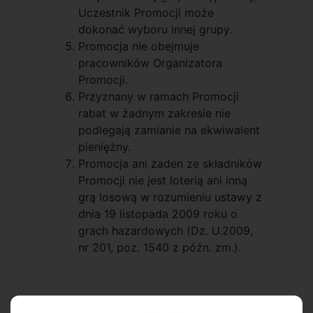
Uczestnik Promocji może
dokonać wyboru innej grupy.
Promocja nie obejmuje
pracowników Organizatora
Promocji.
Przyznany w ramach Promocji
rabat w żadnym zakresie nie
podlegają zamianie na ekwiwalent
pieniężny.
Promocja ani żaden ze składników
Promocji nie jest loterią ani inną
grą losową w rozumieniu ustawy z
dnia 19 listopada 2009 roku o
grach hazardowych (Dz. U.2009,
nr 201, poz. 1540 z późn. zm.).
§ 5 Reklamacje