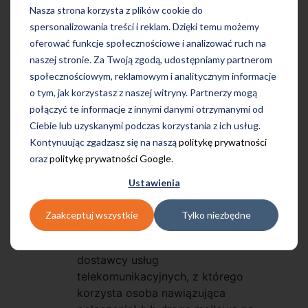
Nasza strona korzysta z plików cookie do
spersonalizowania treści i reklam. Dzięki temu możemy
Wszelkie reklamacje związane z
oferować funkcje społecznościowe i analizować ruch na
Promocją można zgłosić do
naszej stronie. Za Twoją zgodą, udostępniamy partnerom
Organizatora Promocji: pisemnie
społecznościowym, reklamowym i analitycznym informacje
lub osobiście (na adres:
o tym, jak korzystasz z naszej witryny. Partnerzy mogą
Wydawnictwa Szkolne i
połączyć te informacje z innymi danymi otrzymanymi od
Pedagogiczne S.A. z siedzibą w
Ciebie lub uzyskanymi podczas korzystania z ich usług.
Warszawie, Al. Jerozolimskie 96,
Kontynuując zgadzasz się na naszą
politykę prywatności
00-807 Warszawa lub na adres
oraz
politykę prywatności Google
.
dowolnej Placówki Profi Lingua)
lub telefonicznie na numer 22 368
Ustawienia
38 888 (opłata za połączenie z
ww. numerem telefonu jak za
Zaakceptuj wszystkie
Tylko niezbędne
zwykłe połączenie telefoniczne,
zgodnie z planem taryfowym
dostawcy usług
telekomunikacyjnych, z którego
korzysta osoba nawiązująca