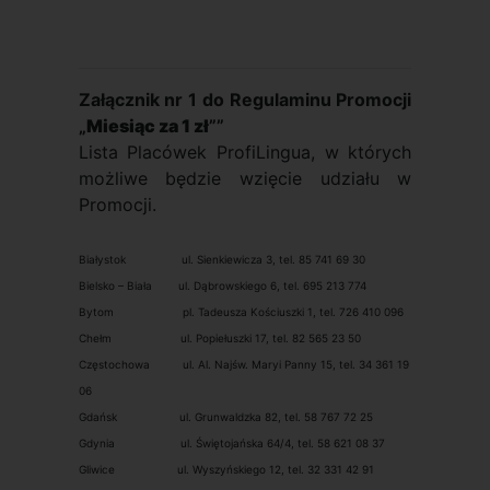
Załącznik nr 1 do Regulaminu Promocji
„
Miesiąc za 1 zł
””
Lista Placówek ProfiLingua, w których
możliwe będzie wzięcie udziału w
Promocji.
Białystok ul. Sienkiewicza 3, tel. 85 741 69 30
Bielsko – Biała ul. Dąbrowskiego 6, tel. 695 213 774
Bytom pl. Tadeusza Kościuszki 1, tel. 726 410 096
Chełm ul. Popiełuszki 17, tel. 82 565 23 50
Częstochowa ul. Al. Najśw. Maryi Panny 15, tel. 34 361 19
06
Gdańsk ul. Grunwaldzka 82, tel. 58 767 72 25
Gdynia ul. Świętojańska 64/4, tel. 58 621 08 37
Gliwice ul. Wyszyńskiego 12, tel. 32 331 42 91