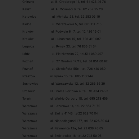
Gniezno ul. B. Chrobrego 11, tel. 61 428 46 76
Kalisz ul. Al. Wolności 6, tel. 62 757 25 20
Katowice ul. Młyńska 23, tel. 32 253 05 19
Kielce ul. Warszawska 5, tel. 661 111 715
Kraków ul. Podwale 6 i 7, tel. 12 426 16 01
Kraków ul. Lubostroń 15, tel. 726 410 087
Legnica ul. Rynek 33, tel. 76 856 51 34
Łódź ul. Piotrkowska 72, tel.511 069 497
Poznań ul. 27 Grudnia 17/19, tel. 61 851 00 62
Poznań ul. Słowiańska 55c , tel. 726 410 080
Rzeszów ul. Rynek 15, tel. 605 110 144
Sosnowiec ul. Warszawska 12, tel. 32 266 39 39
Szczecin Pl. Brama Portowa 4, tel. 91 434 24 97
Toruń ul. Wielkie Garbary 18, tel. 695 213 456
Warszawa ul. Lazurowa 14, tel. 22 664 71 70
Warszawa ul. Zielna 41/43, tel22 628 70 04
Warszawa al. Niepodległości 177, tel. 22 626 80 04
Warszawa al. Reymonta 12a, tel. 22 639 76 05
Warszawa ul. Światowida 18, tel.22 743 50 05