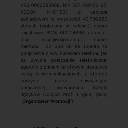
KRS 0000595068, NIP 527-260-52-92,
REGON 141911531, o kapitale
zakładowym w wysokości 40.736.880
złotych (wpłacony w całości), numer
rejestrowy BDO: 000114836, adres e-
mail: wsip@wsip.com.pl, numer
telefonu: 22 368 38 88 (opłata za
połączenie z ww. numerem telefonu jak
za zwykłe połączenie telefoniczne,
zgodnie z planem taryfowym dostawcy
usług telekomunikacyjnych, z którego
korzysta osoba nawiązująca
połączenie), prowadząca Szkołę
Języków Obcych Profi Lingua, (dalej
„
Organizator Promocji
”).