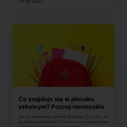
28 lip 2021
Co znajduje się w plecaku
szkolnym? Poznaj niemieckie
słownictwo z tej kategorii
Der Taschenrechner, das Heft, die Mappe. Czy wiesz, co
się kryje za tymi słowami? Przeczy-taj dzisiejszy artykuł
i sprawdź zawartość plecaka szkolnego.