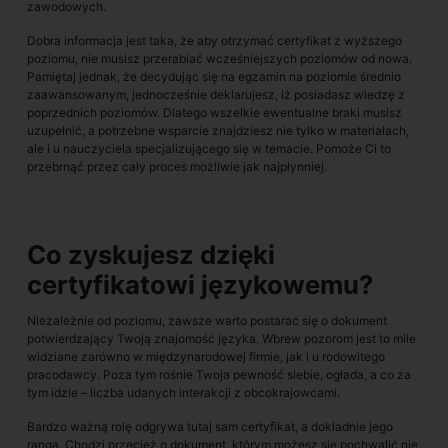
zawodowych.
Dobra informacja jest taka, że aby otrzymać certyfikat z wyższego
poziomu, nie musisz przerabiać wcześniejszych poziomów od nowa.
Pamiętaj jednak, że decydując się na egzamin na poziomie średnio
zaawansowanym, jednocześnie deklarujesz, iż posiadasz wiedzę z
poprzednich poziomów. Dlatego wszelkie ewentualne braki musisz
uzupełnić, a potrzebne wsparcie znajdziesz nie tylko w materiałach,
ale i u nauczyciela specjalizującego się w temacie. Pomoże Ci to
przebrnąć przez cały proces możliwie jak najpłynniej.
Co zyskujesz dzięki
certyfikatowi językowemu?
Niezależnie od poziomu, zawsze warto postarać się o dokument
potwierdzający Twoją znajomość języka. Wbrew pozorom jest to mile
widziane zarówno w międzynarodowej firmie, jak i u rodowitego
pracodawcy. Poza tym rośnie Twoja pewność siebie, ogłada, a co za
tym idzie – liczba udanych interakcji z obcokrajowcami.
Bardzo ważną rolę odgrywa tutaj sam certyfikat, a dokładnie jego
ranga. Chodzi przecież o dokument, którym możesz się pochwalić nie