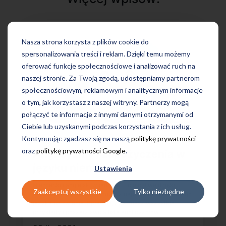
Nasza strona korzysta z plików cookie do
spersonalizowania treści i reklam. Dzięki temu możemy
oferować funkcje społecznościowe i analizować ruch na
naszej stronie. Za Twoją zgodą, udostępniamy partnerom
społecznościowym, reklamowym i analitycznym informacje
o tym, jak korzystasz z naszej witryny. Partnerzy mogą
połączyć te informacje z innymi danymi otrzymanymi od
Ciebie lub uzyskanymi podczas korzystania z ich usług.
Kontynuując zgadzasz się na naszą
politykę prywatności
oraz
politykę prywatności Google
.
Anglicyzmy i zapożyczenia w
języku niemieckim
Ustawienia
Niemiecki i angielski w jednym? To możliwe dzięki
Zaakceptuj wszystkie
Tylko niezbędne
zapożyczeniom wyniesionym z najbardziej popularnego
języka na świecie. Sprawdź, czy znasz wszystkie
przykłady i poszerz swoją listę anglicyzmów.