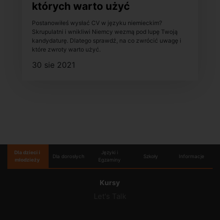
których warto użyć
Postanowiłeś wysłać CV w języku niemieckim?
Skrupulatni i wnikliwi Niemcy wezmą pod lupę Twoją
kandydaturę. Dlatego sprawdź, na co zwrócić uwagę i
które zwroty warto użyć.
30 sie 2021
Dla dzieci i
Języki i
Dla dorosłych
Szkoły
Informacje
młodzieży
Egzaminy
Kursy
Let's Talk