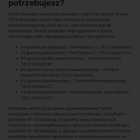
potrzebujesz?
Zanim dostaniesz upragniony dokument, czeka Cię egzamin. W skali
CEFR (Europejski System Opisu Kształcenia Językowego)
wyróżniamy poziomy od A1 do C2, czyli od najniższego do
najwyższego. Poniżej znajdziesz listę egzaminów z języka
niemieckiego, które odpowiadają każdemu z tych poziomów:
A1 (poziom początkujący) – Start Deutsch 1 / TELC Deutsch A1,
A2 (poziom podstawowy) – Start Deutsch 2 / TELC Deutsch A2,
B1 (poziom średnio zaawansowany) – Zertifikat Deutsch /
TELC Deutsch B1,
B2 (poziom wyższy średnio zaawansowany) – Zertifikat
Deutsch für den Beruf / TELC Deutsch B2,
C1 (poziom zaawansowany) – Zentrale Mittelstufenprüfung /
TELC Deutsch C1,
C2 (poziom profesjonalny) – Großes Deutsches Sprachdiplom /
TELC Deutsch C2.
Wszystkie certyfikaty językowe są potwierdzeniem Twoich
umiejętności i otwierają furtkę do nowych możliwości. Certyfikaty z
poziomów A1 i A2 pokazują, że potrafisz porozumiewać się w
codziennych i nieskomplikowanych sytuacjach. Kolejne certyfikaty z
poziomów B1 i B2 dowodzą, iż operujesz językiem niemieckim na tyle
swobodnie, by odnaleźć się zarówno w sytuacjach prywatnych, jak i