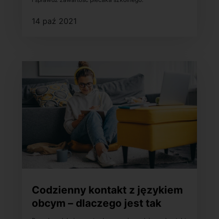
14 paź 2021
Codzienny kontakt z językiem
obcym – dlaczego jest tak
ważny w procesie uczenia