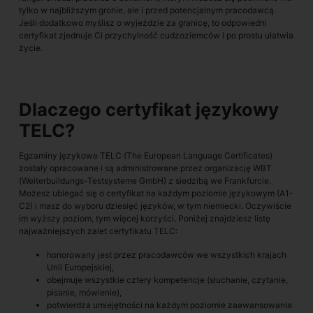
tylko w najbliższym gronie, ale i przed potencjalnym pracodawcą.
Jeśli dodatkowo myślisz o wyjeździe za granicę, to odpowiedni
certyfikat zjednuje Ci przychylność cudzoziemców i po prostu ułatwia
życie.
Dlaczego certyfikat językowy
TELC?
Egzaminy językowe TELC (The European Language Certificates)
zostały opracowane i są administrowane przez organizację WBT
(Weiterbuildungs-Testsysteme GmbH) z siedzibą we Frankfurcie.
Możesz ubiegać się o certyfikat na każdym poziomie językowym (A1-
C2) i masz do wyboru dziesięć języków, w tym niemiecki. Oczywiście
im wyższy poziom, tym więcej korzyści. Poniżej znajdziesz listę
najważniejszych zalet certyfikatu TELC:
honorowany jest przez pracodawców we wszystkich krajach
Unii Europejskiej,
obejmuje wszystkie cztery kompetencje (słuchanie, czytanie,
pisanie, mówienie),
potwierdza umiejętności na każdym poziomie zaawansowania