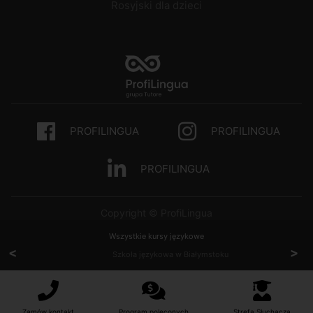
Rosyjski dla dzieci
PROFILINGUA
PROFILINGUA
PROFILINGUA
Copyright © ProfiLingua
Wszystkie kursy językowe
<
>
Szkoła językowa w Białymstoku
Zamów kontakt
Program poleconych
Strefa Słuchacza