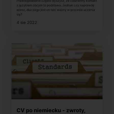
Prawdopodobnie często słyszysz, że codzienny kontakt
się?
z językiem obcym to podstawa. Jednak czy naprawdę
wiesz, dlaczego jest on taki ważny w procesie uczenia
się?
4 sie 2022
CV po niemiecku - zwroty,